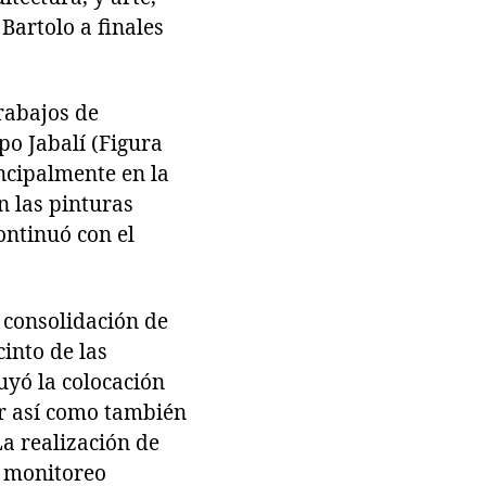
Bartolo a finales
rabajos de
po Jabalí (Figura
incipalmente en la
n las pinturas
ontinuó con el
a consolidación de
into de las
luyó la colocación
ior así como también
La realización de
e monitoreo