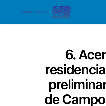
6. Ace
residenci
prelimina
de Campo (