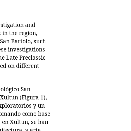
stigation and
 in the region,
 San Bartolo, such
ese investigations
he Late Preclassic
ed on different
ológico San
 Xultun (Figura 1),
xploratorios y un
 tomando como base
 en Xultun, se han
tectura, y arte,