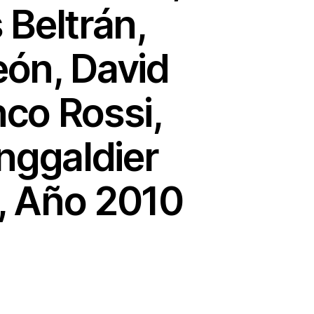
 Beltrán,
eón, David
nco Rossi,
nggaldier
4, Año 2010