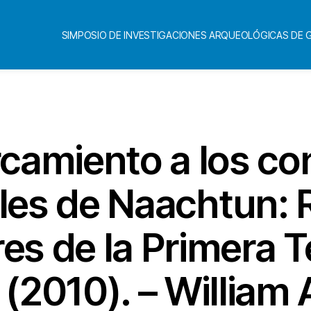
SIMPOSIO DE INVESTIGACIONES ARQUEOLÓGICAS DE
Categorías
rcamiento a los co
ales de Naachtun: 
res de la Primera
2010). – William 