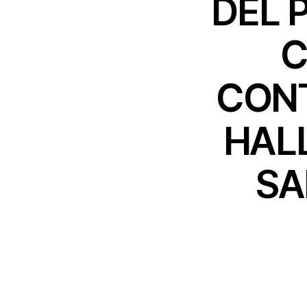
DEL 
C
CONT
HAL
SA