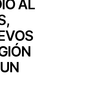
ÍO AL
S,
UEVOS
GIÓN
TUN