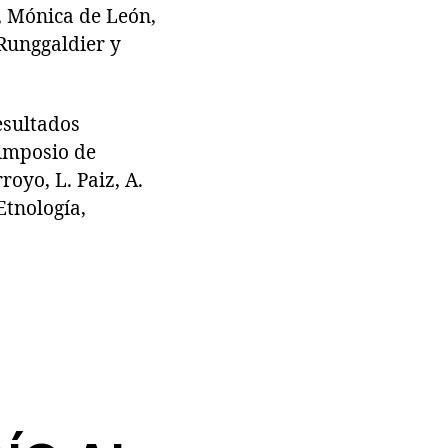
, Mónica de León,
 Runggaldier y
esultados
imposio de
oyo, L. Paiz, A.
Etnología,