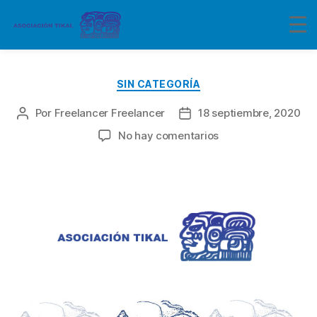
Categorías
SIN CATEGORÍA
Por
Freelancer Freelancer
18 septiembre, 2020
Autor
Fecha
de
de
en
No hay comentarios
la
la
entrada
entrada