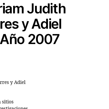
riam Judith
res y Adiel
, Año 2007
rres y Adiel
sitios
estigaciones