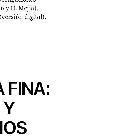
o y H. Mejía),
ersión digital).
 FINA:
 Y
IOS