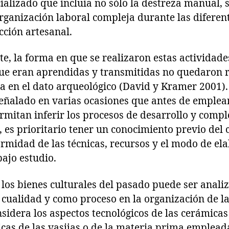
alizado que incluía no sólo la destreza manual, 
rganización laboral compleja durante las diferent
cción artesanal.
, la forma en que se realizaron estas actividades
ue eran aprendidas y transmitidas no quedaron r
va en el dato arqueológico (David y Kramer 2001)
señalado en varias ocasiones que antes de emple
rmitan inferir los procesos de desarrollo y compl
, es prioritario tener un conocimiento previo de
ormidad de las técnicas, recursos y el modo de el
ajo estudio.
los bienes culturales del pasado puede ser anali
 cualidad y como proceso en la organización de la
sidera los aspectos tecnológicos de las cerámicas
icas de las vasijas o de la materia prima emplead