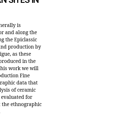
erally is
or and along the
ng the Epiclassic
 and production by
igue, as these
 produced in the
this work we will
oduction Fine
raphic data that
ysis of ceramic
 evaluated for
t the ethnographic
.