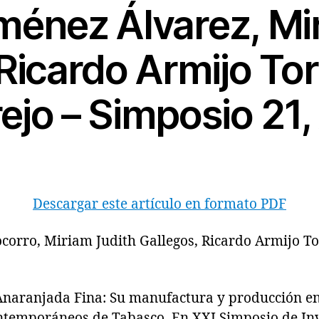
ménez Álvarez, Mi
Ricardo Armijo Tor
rejo – Simposio 21
Descargar este artículo en formato PDF
corro, Miriam Judith Gallegos, Ricardo Armijo To
ranjada Fina: Su manufactura y producción en 
ntemporáneos de Tabasco. En XXI Simposio de Inv