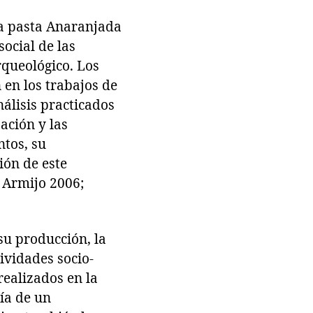
la pasta Anaranjada
social de las
rqueológico. Los
en los trabajos de
nálisis practicados
ación y las
ntos, su
ión de este
y Armijo 2006;
su producción, la
ividades socio-
realizados en la
ía de un