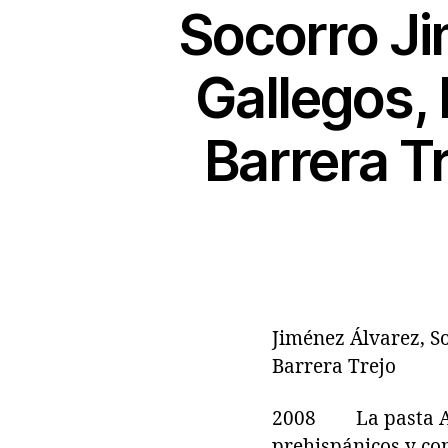
Socorro Ji
Gallegos, 
Barrera T
Jiménez Álvarez, So
Barrera Trejo
2008 La pasta Ana
prehispánicos y co