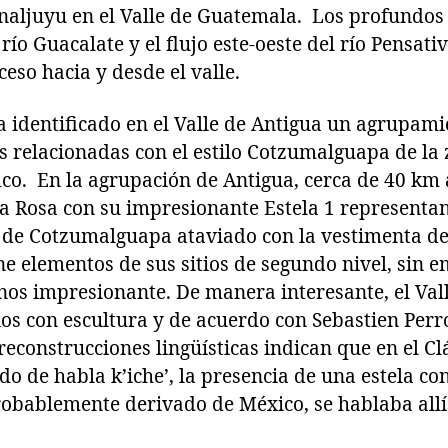
naljuyu en el Valle de Guatemala. Los profundos
río Guacalate y el flujo este-oeste del río Pensati
ceso hacia y desde el valle.
a identificado en el Valle de Antigua un agrupamie
as relacionadas con el estilo Cotzumalguapa de la
ico. En la agrupación de Antigua, cerca de 40 km 
anta Rosa con su impresionante Estela 1 represent
e de Cotzumalguapa ataviado con la vestimenta de
iene elementos de sus sitios de segundo nivel, sin 
nos impresionante. De manera interesante, el Vall
ios con escultura y de acuerdo con Sebastien Perr
reconstrucciones lingüísticas indican que en el Cl
do de habla k’iche’, la presencia de una estela con
robablemente derivado de México, se hablaba allí