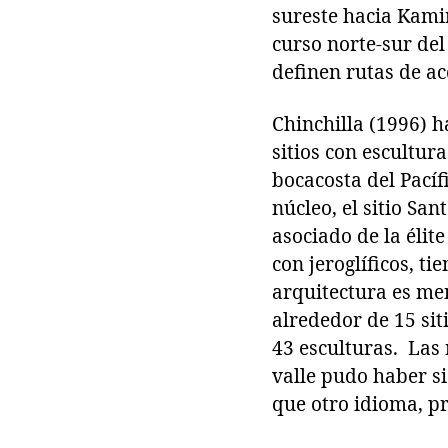
sureste hacia Kami
curso norte-sur del 
definen rutas de ac
Chinchilla (1996) h
sitios con escultur
bocacosta del Pacíf
núcleo, el sitio S
asociado de la élit
con jeroglíficos, t
arquitectura es me
alrededor de 15 sit
43 esculturas. Las 
valle pudo haber si
que otro idioma, p