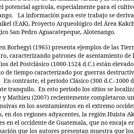
l potencial agrícola, especialmente para el cultiv
ango. La información para este trabajo se deriva
ikel (EAK), Proyecto Arqueológico del Área Kakch
ico San Pedro Aguacatepeque, Alotenango.
en Borhegyi (1965) presenta ejemplos de las Tierr
tro, caracterizando patrones de asentamiento de l
tios del Postclásico (1000-1524 d.C.) están elevado
do de tiempo caracterizado por guerras destruct
 En contraste, el periodo Clásico (300 d.C.-1000 d
te tranquilo. En esto periodo los sitios se locali
e y Mathieu (2007) recientemente completaron un 
ensivas en los asentamientos en el extremo occiden
, en dos regiones adyacentes, la región Huista-Ak
 en el occidente de Guatemala, que no encaja en 
mación que los autores presentan muestra que los 