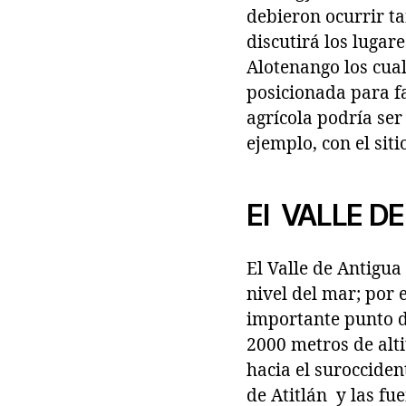
debieron ocurrir ta
discutirá los lugar
Alotenango los cua
posicionada para fa
agrícola podría ser
ejemplo, con el sit
El VALLE D
El Valle de Antigu
nivel del mar; por 
importante punto d
2000 metros de alt
hacia el surocciden
de Atitlán y las fu