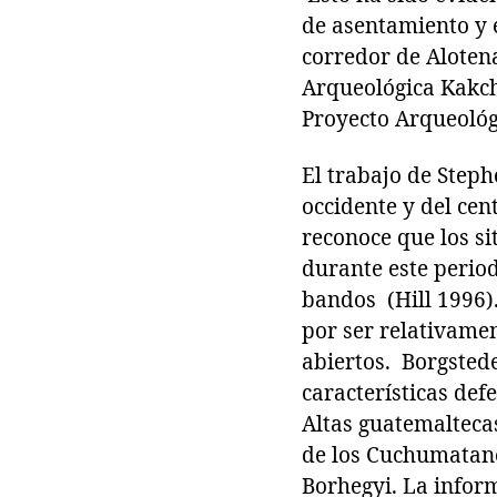
de asentamiento y e
corredor de Aloten
Arqueológica Kakch
Proyecto Arqueológ
El trabajo de Steph
occidente y del cen
reconoce que los si
durante este perio
bandos (Hill 1996).
por ser relativamen
abiertos. Borgsted
características def
Altas guatemaltecas
de los Cuchumatanes
Borhegyi. La infor