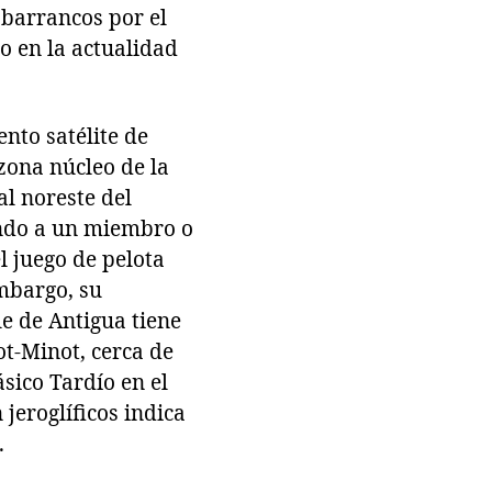
 barrancos por el
vo en la actualidad
nto satélite de
 zona núcleo de la
al noreste del
ando a un miembro o
l juego de pelota
embargo, su
e de Antigua tiene
ot-Minot, cerca de
ásico Tardío en el
 jeroglíficos indica
.