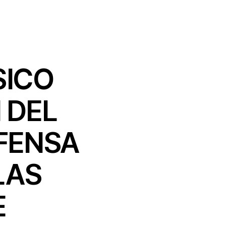
SICO
 DEL
EFENSA
LAS
E