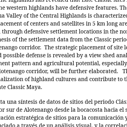
he western highlands have defensive features. Th
ua Valley of the Central Highlands is characterized
acement of centers and satellites in 5 km long are
 through defensive settlement locations in the no
hesis of the settlement data from the Classic peri
enango corridor. The strategic placement of site l
possible defense is revealed by a view shed anal
ent pattern and agricultural potential, especially
Alotenango corridor, will be further elaborated. T
nalization of highland cultures and contribute to 
ate Classic Maya.
a una síntesis de datos de sitios del periodo Clási
or sur de Alotenango desde la bocacosta hacia el s
ación estratégica de sitios para la comunicación 
ciado a través de un análisis visual, y la correlac