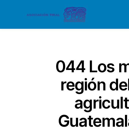
044 Los ma
región de
agricult
Guatemala