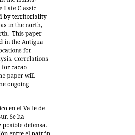
e Late Classic
 by territoriality
as in the north,
rth. This paper
od in the Antigua
ocations for
ysis. Correlations
 for cacao
he paper will
the ongoing
co en el Valle de
ur. Se ha
y posible defensa.
ión entre el patrón