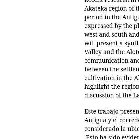
Akateka region of t
period in the Antig
expressed by the pl
west and south and
will present a synt
Valley and the Alot
communication and 
between the settlem
cultivation in the 
highlight the regio
discussion of the L
Este trabajo present
Antigua y el corred
considerado la ubic
Esto ha sido eviden