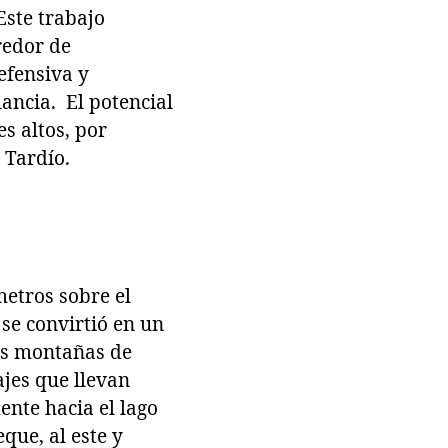
Este trabajo
redor de
efensiva y
lancia. El potencial
es altos, por
 Tardío.
etros sobre el
 se convirtió en un
as montañas de
jes que llevan
ente hacia el lago
que, al este y