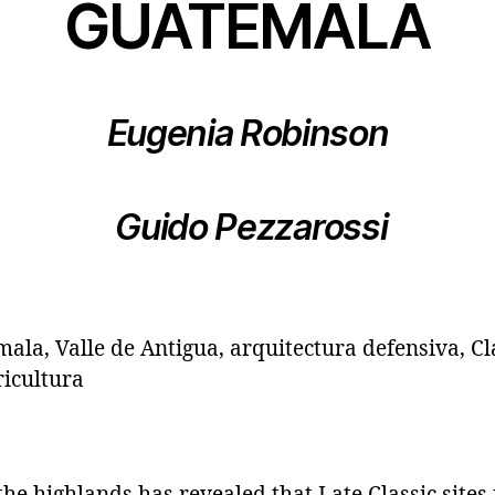
GUATEMALA
Eugenia Robinson
Guido Pezzarossi
ala, Valle de Antigua, arquitectura defensiva, Cl
ricultura
the highlands has revealed that Late Classic sites 