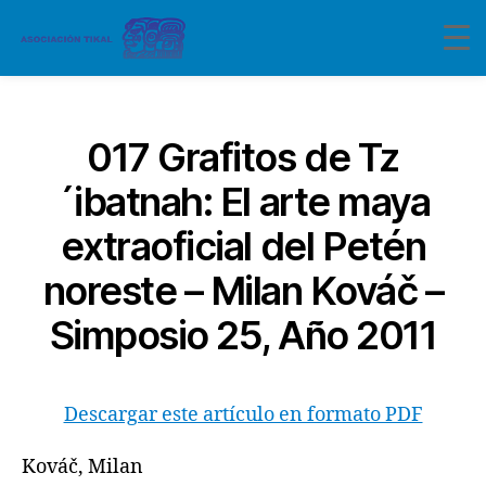
Categorías
017 Grafitos de Tz
´ibatnah: El arte maya
extraoficial del Petén
noreste – Milan Kováč –
Simposio 25, Año 2011
Descargar este artículo en formato PDF
Kováč, Milan