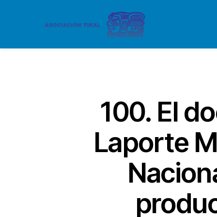
100. El d
Laporte Mo
Naciona
produc