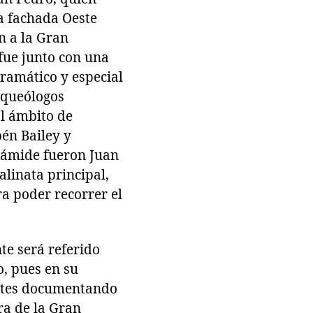
la fachada Oeste
n a la Gran
fue junto con una
dramático y especial
rqueólogos
l ámbito de
bén Bailey y
rámide fueron Juan
alinata principal,
ra poder recorrer el
te será referido
o, pues en su
rentes documentando
ra de la Gran