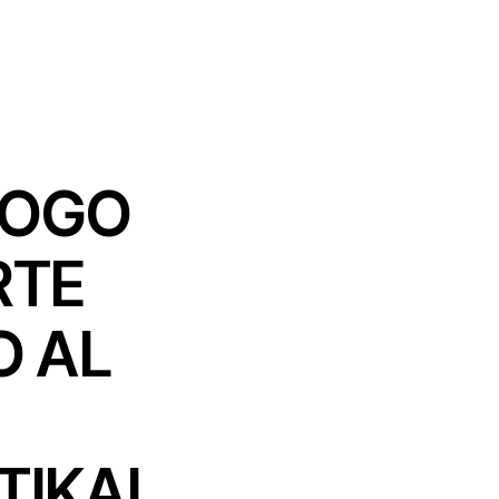
LOGO
RTE
O AL
TIKAL