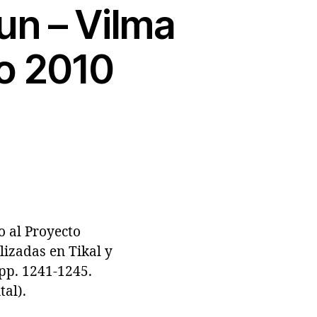
un – Vilma
ño 2010
 al Proyecto
lizadas en Tikal y
 pp. 1241-1245.
al).