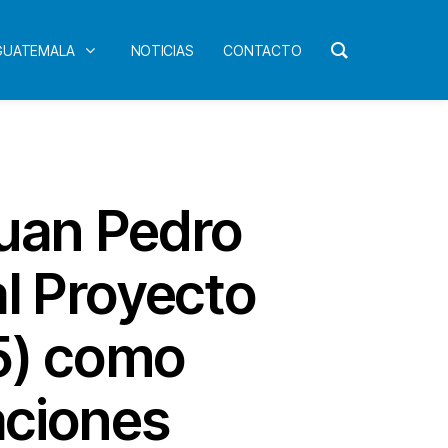
 GUATEMALA
NOTICIAS
CONTACTO
Juan Pedro
al Proyecto
85) como
aciones