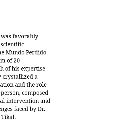
a was favorably
scientific
 the Mundo Perdido
am of 20
 of his expertise
 crystallized a
gation and the role
ch person, composed
cal intervention and
enges faced by Dr.
 Tikal.