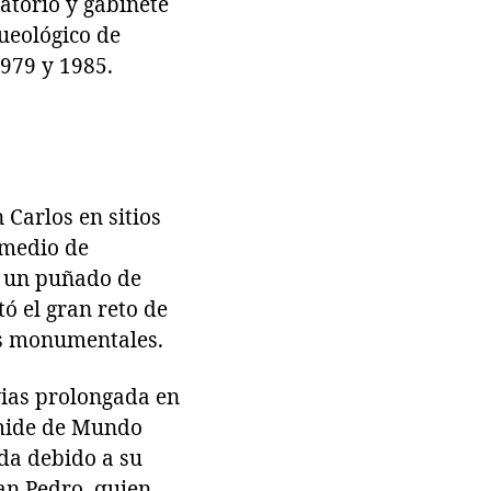
atorio y gabinete
queológico de
979 y 1985.
 Carlos en sitios
omedio de
e un puñado de
ó el gran reto de
ras monumentales.
vias prolongada en
ámide de Mundo
da debido a su
an Pedro, quien