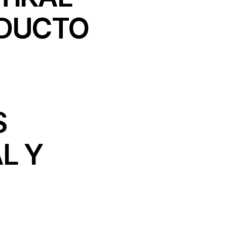
ODUCTO
S
L Y