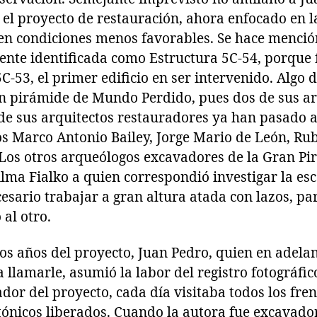
 el proyecto de restauración, ahora enfocado en 
en condiciones menos favorables. Se hace menció
ente identificada como Estructura 5C-54, porque 
C-53, el primer edificio en ser intervenido. Algo 
an pirámide de Mundo Perdido, pues dos de sus a
de sus arquitectos restauradores ya han pasado a
os Marco Antonio Bailey, Jorge Mario de León, Ru
 Los otros arqueólogos excavadores de la Gran Pi
lma Fialko a quien correspondió investigar la esc
cesario trabajar a gran altura atada con lazos, pa
al otro.
s años del proyecto, Juan Pedro, quien en adelan
 llamarle, asumió la labor del registro fotográfic
ador del proyecto, cada día visitaba todos los f
tónicos liberados. Cuando la autora fue excavado