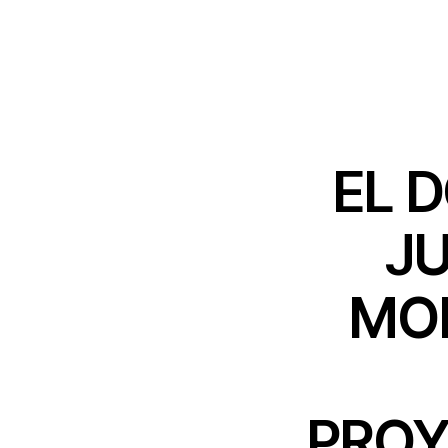
EL 
JU
MOL
PROY