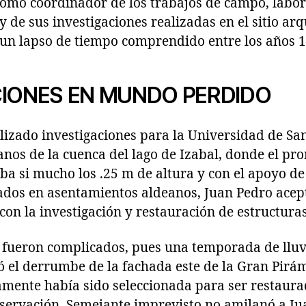
como coordinador de los trabajos de campo, labor
, y de sus investigaciones realizadas en el sitio ar
un lapso de tiempo comprendido entre los años 1
CIONES EN MUNDO PERDIDO
izado investigaciones para la Universidad de San
anos de la cuenca del lago de Izabal, donde el pr
ba si mucho los .25 m de altura y con el apoyo d
ados en asentamientos aldeanos, Juan Pedro acept
 con la investigación y restauración de estructu
al fueron complicados, pues una temporada de llu
ó el derrumbe de la fachada este de la Gran Pir
amente había sido seleccionada para ser restaura
servación. Semejante imprevisto no amilanó a Ju