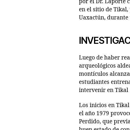
por el Dr. Laporte 
en el sitio de Tikal
Uaxactún, durante 
INVESTIGA
Luego de haber real
arqueológicos alde
montículos alcanza
estudiantes entren
intervenir en Tikal
Los inicios en Tik
el año 1979 provoc
Perdido, que previ
buen estado de con