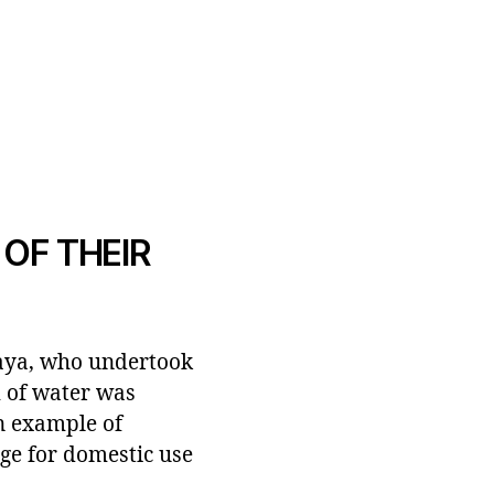
OF THEIR
 Maya, who undertook
m of water was
an example of
age for domestic use