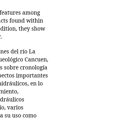
l features among
acts found within
ddition, they show
.
nes del río La
queológico Cancuen,
os sobre cronología
spectos importantes
idráulicos, en lo
miento,
dráulicos
o, varios
ra su uso como