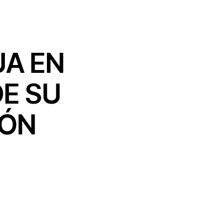
UA EN
DE SU
IÓN