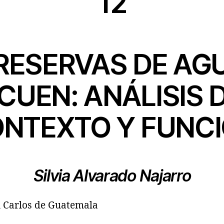
12
RESERVAS DE AG
UEN: ANÁLISIS 
NTEXTO Y FUNC
Silvia Alvarado Najarro
n Carlos de Guatemala