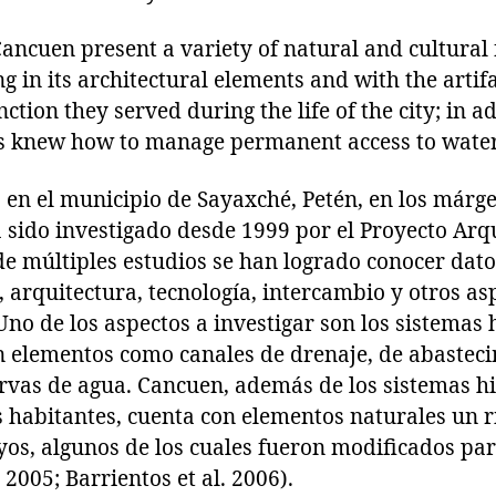
Cancuen present a variety of natural and cultura
 in its architectural elements and with the artif
ction they served during the life of the city; in a
ts knew how to manage permanent access to water
 en el municipio de Sayaxché, Petén, en los márge
ha sido investigado desde 1999 por el Proyecto Ar
 de múltiples estudios se han logrado conocer dat
, arquitectura, tecnología, intercambio y otros a
Uno de los aspectos a investigar son los sistemas h
on elementos como canales de drenaje, de abasteci
rvas de agua. Cancuen, además de los sistemas hi
 habitantes, cuenta con elementos naturales un rí
yos, algunos de los cuales fueron modificados pa
 2005; Barrientos et al. 2006).