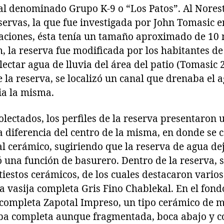
al denominado Grupo K-9 o “Los Patos”. Al Norest
servas, la que fue investigada por John Tomasic e
gaciones, ésta tenía un tamaño aproximado de 10
, la reserva fue modificada por los habitantes d
ectar agua de lluvia del área del patio (Tomasic 
 la reserva, se localizó un canal que drenaba el a
ia la misma.
olectados, los perfiles de la reserva presentaron
a diferencia del centro de la misma, en donde se 
 cerámico, sugiriendo que la reserva de agua dej
 una función de basurero. Dentro de la reserva, 
iestos cerámicos, de los cuales destacaron varios
 vasija completa Gris Fino Chablekal. En el fondo
a completa Zapotal Impreso, un tipo cerámico de m
laba completa aunque fragmentada, boca abajo y co