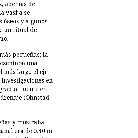
s, además de
a vasija se
 óseos y algunos
e un ritual de
mo.
 más pequeñas; la
presentaba una
 más largo el eje
 investigaciones en
a gradualmente en
e drenaje (Ohnstad
ueñas y mostraba
canal era de 0.40 m