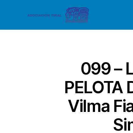
099 – 
PELOTA D
Vilma Fi
Si