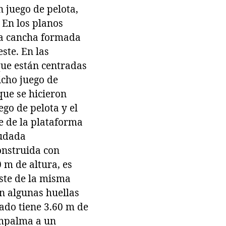
 juego de pelota,
. En los planos
ola cancha formada
ste. En las
que están centradas
icho juego de
que se hicieron
ego de pelota y el
te de la plataforma
ludada
construida con
0 m de altura, es
este de la misma
on algunas huellas
dado tiene 3.60 m de
Empalma a un