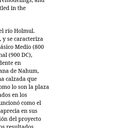
, remodelings, and
led in the
el río Holmul.
y se caracteriza
clásico Medio (800
nal (900 DC),
dente en
rbana de Nahum,
una calzada que
como lo son la plaza
ados en los
funcionó como el
 aprecia en sus
ción del proyecto
os resultados