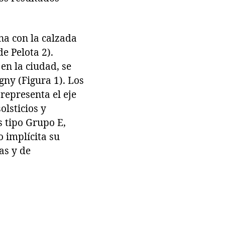
na con la calzada
e Pelota 2).
en la ciudad, se
gny (Figura 1). Los
representa el eje
olsticios y
s tipo Grupo E,
o implícita su
cas y de