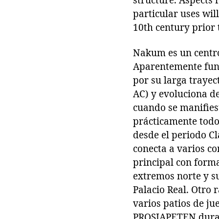
structure. Aspects 
particular uses wil
10th century prior
Nakum es un centro
Aparentemente func
por su larga trayec
AC) y evoluciona d
cuando se manifies
prácticamente todo
desde el periodo Cl
conecta a varios co
principal con forma
extremos norte y su
Palacio Real. Otro 
varios patios de ju
PROSIAPETEN durant