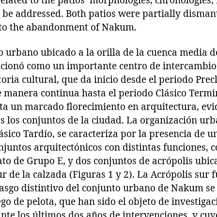
related to the patios’ morphologies, chronologies
l be addressed. Both patios were partially dismant
 to the abandonment of Nakum.
 urbano ubicado a la orilla de la cuenca media d
ionó como un importante centro de intercambio, 
toria cultural, que da inicio desde el periodo Pre
e manera continua hasta el periodo Clásico Termi
ta un marcado florecimiento en arquitectura, evi
s los conjuntos de la ciudad. La organización u
ásico Tardío, se caracteriza por la presencia de 
njuntos arquitectónicos con distintas funciones, 
to de Grupo E, y dos conjuntos de acrópolis ubic
r de la calzada (Figuras 1 y 2). La Acrópolis sur 
rasgo distintivo del conjunto urbano de Nakum se
ego de pelota, que han sido el objeto de investiga
e los últimos dos años de intervenciones, y cuy