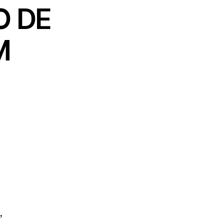
O DE
M
,