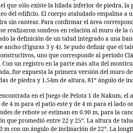
l que sólo existe la hilada inferior de piedra, la 
eo del edificio. El cuerpo ataludado empalma a u
ra sin cantear. Para confirmar el área correspond
se realizaron sondeos en relación al muro de la c
ado la definición de un talud integrado a una ba
e ancho (Figuras 3 y 4). Se pudo definir que el ta
onstructivos, uno que corresponde al periodo Clá
. Con un registro en la parte más alta del montíc
ada, fue expuesta la primera versión del muro de 
das de piedra y 1.54m de altura, 81º ángulo de inc
encontrada en el Juego de Pelota 1 de Nakum, el 
 de 4 m para el patio este y de 4 m para el lado oe
udes de rebote se estiman en 0.90 m, para la can
ón que promedió entre 22 y 25º. La altura de tal
0 m con un ángulo de inclinación de 22º. La long