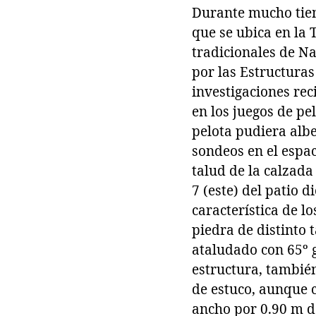
Durante mucho tiem
que se ubica en la 
tradicionales de N
por las Estructuras
investigaciones re
en los juegos de pe
pelota pudiera albe
sondeos en el espac
talud de la calzada
7 (este) del patio 
característica de l
piedra de distinto 
ataludado con 65º g
estructura, también
de estuco, aunque c
ancho por 0.90 m d