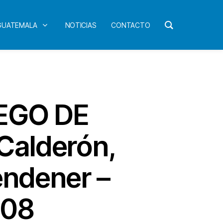
 GUATEMALA
NOTICIAS
CONTACTO
UEGO DE
Calderón,
endener –
008