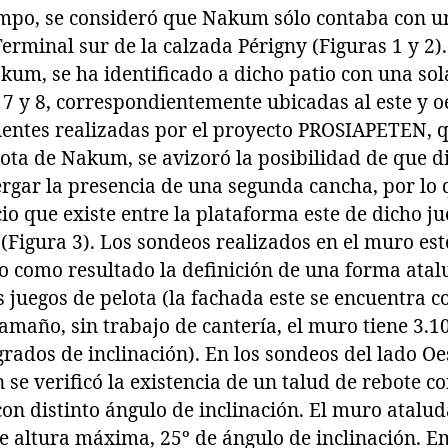
po, se consideró que Nakum sólo contaba con un
Terminal sur de la calzada Périgny (Figuras 1 y 2)
akum, se ha identificado a dicho patio con una s
 7 y 8, correspondientemente ubicadas al este y oe
cientes realizadas por el proyecto PROSIAPETEN, 
lota de Nakum, se avizoró la posibilidad de que d
rgar la presencia de una segunda cancha, por lo 
io que existe entre la plataforma este de dicho ju
 (Figura 3). Los sondeos realizados en el muro es
dio como resultado la definición de una forma ata
os juegos de pelota (la fachada este se encuentra 
tamaño, sin trabajo de cantería, el muro tiene 3.1
rados de inclinación). En los sondeos del lado O
 se verificó la existencia de un talud de rebote c
on distinto ángulo de inclinación. El muro atalu
e altura máxima, 25º de ángulo de inclinación. 