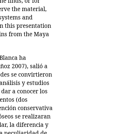
he finds, or for
erve the material,
s systems and
In this presentation
ains from the Maya
 Blanca ha
oz 2007), salió a
ades se convirtieron
análisis y estudios
 dar a conocer los
ientos (dos
ención conservativa
óseos se realizaran
r, la diferencia y
a peculiaridad de