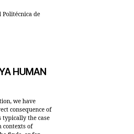
 Politécnica de
AYA HUMAN
tion, we have
rect consequence of
s typically the case
n contexts of