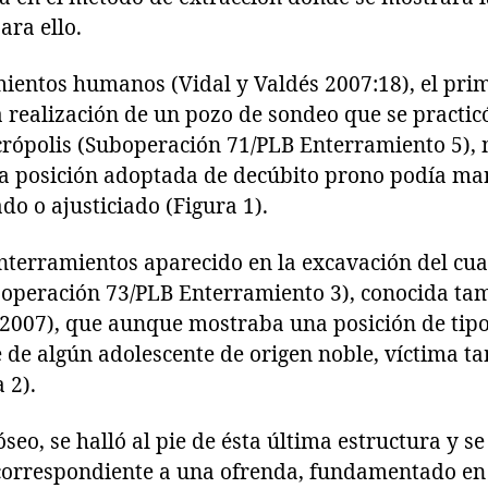
ara ello.
mientos humanos (Vidal y Valdés 2007:18), el prim
 realización de un pozo de sondeo que se practicó
Acrópolis (Suboperación 71/PLB Enterramiento 5)
la posición adoptada de decúbito prono podía man
do o ajusticiado (Figura 1).
nterramientos aparecido en la excavación del cuar
boperación 73/PLB Enterramiento 3), conocida ta
2007), que aunque mostraba una posición de tipo 
 de algún adolescente de origen noble, víctima t
 2).
seo, se halló al pie de ésta última estructura y se
correspondiente a una ofrenda, fundamentado en e