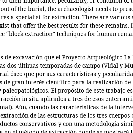
to their importance, peculiarity, or condition of t
out of the burial, the archaeologist needs to pres
res a specialist for extraction. There are variou
ist that offer the best results for these remains. 
ree “block extraction” techniques for human rem
os de excavación que el Proyecto Arqueológico La
las dos últimas temporadas de campo (Vidal y Muñ
rial óseo que por sus características y peculiarid
 de gran interés científico para la realización de 
 paleopatológicos. El propósito de este trabajo es
racción in situ aplicados a tres de esos enterram
al). Aún, cuando las características de la interv
 extracción de las estructuras de los tres cuerpos 
uctos conservativos y con una metodología simila
a en el método de extracción donde se mostrará l