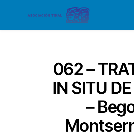
062 – TR
IN SITU D
– Bego
Montserr