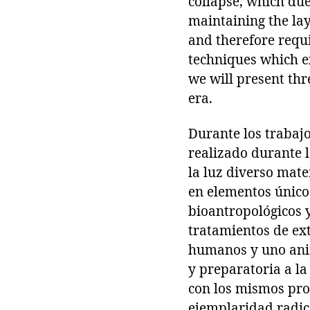
collapse, which due 
maintaining the lay
and therefore requi
techniques which ex
we will present th
era.
Durante los trabaj
realizado durante 
la luz diverso mate
en elementos únicos
bioantropológicos y
tratamientos de ext
humanos y uno anim
y preparatoria a la
con los mismos prod
ejemplaridad radic