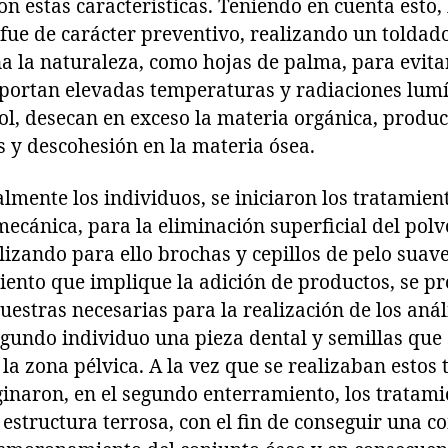
n estas características. Teniendo en cuenta esto
 fue de carácter preventivo, realizando un toldad
a la naturaleza, como hojas de palma, para evitar
 aportan elevadas temperaturas y radiaciones lumí
sol, desecan en exceso la materia orgánica, produc
s y descohesión en la materia ósea.
lmente los individuos, se iniciaron los tratamien
cánica, para la eliminación superficial del polvo
ilizando para ello brochas y cepillos de pelo suav
ento que implique la adición de productos, se pr
uestras necesarias para la realización de los anál
egundo individuo una pieza dental y semillas que
 la zona pélvica. A la vez que se realizaban estos
inaron, en el segundo enterramiento, los tratami
 estructura terrosa, con el fin de conseguir una 