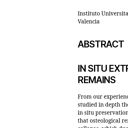
Instituto Universit
Valencia
ABSTRACT
IN SITU E
REMAINS
From our experience
studied in depth t
in situ preservation
that osteological r