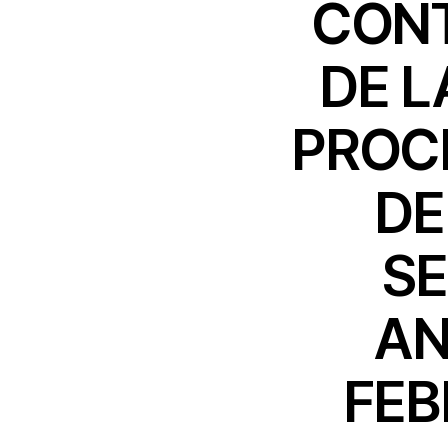
CONT
DE L
PROC
DE
SE
AN
FEB