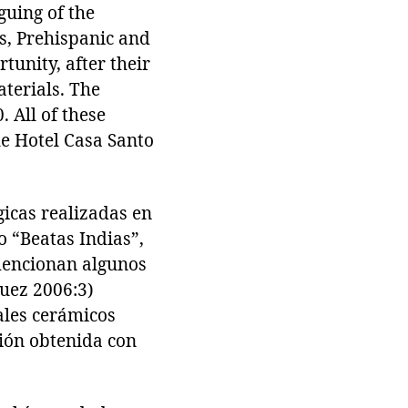
guing of the
ls, Prehispanic and
rtunity, after their
aterials. The
 All of these
he Hotel Casa Santo
icas realizadas en
o “Beatas Indias”,
 mencionan algunos
guez 2006:3)
ales cerámicos
ión obtenida con