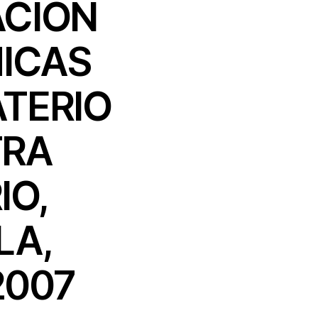
ACIÓN
MICAS
TERIO
TRA
IO,
LA,
2007