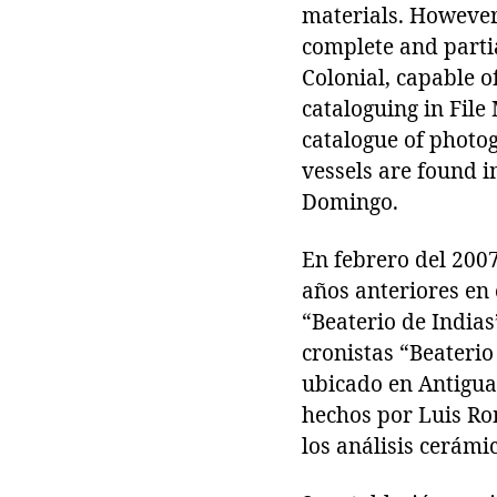
materials. However,
complete and partia
Colonial, capable of
cataloguing in File
catalogue of photog
vessels are found i
Domingo.
En febrero del 200
años anteriores en 
“Beaterio de India
cronistas “Beaterio
ubicado en Antigua
hechos por Luis Ro
los análisis cerámi