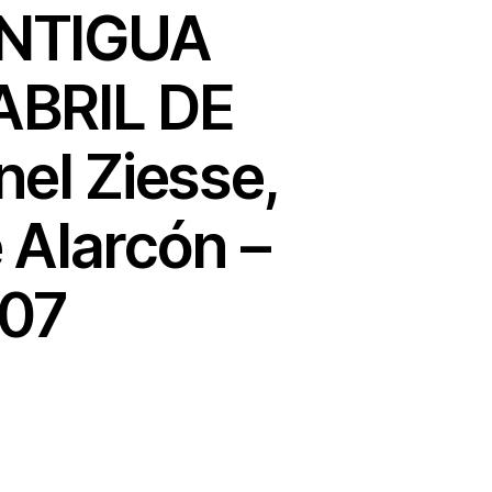
ANTIGUA
ABRIL DE
el Ziesse,
 Alarcón –
007