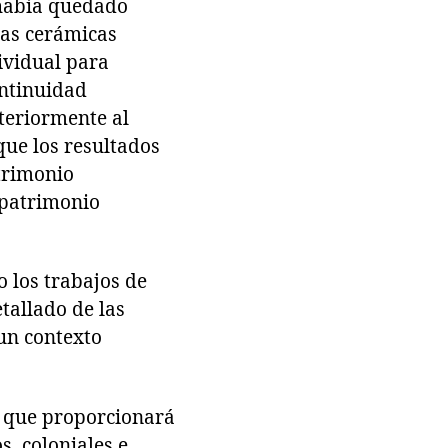
 había quedado
cas cerámicas
ividual para
ontinuidad
steriormente al
que los resultados
atrimonio
 patrimonio
o los trabajos de
tallado de las
 un contexto
a que proporcionará
, coloniales e