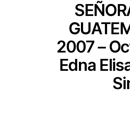
SEÑORA
GUATEMA
2007 – Oc
Edna Elis
Si