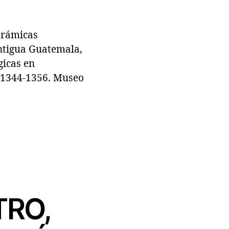
erámicas
Antigua Guatemala,
gicas en
p.1344-1356. Museo
TRO,