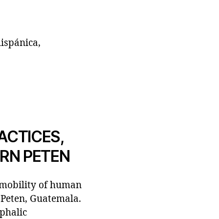
hispánica,
ACTICES,
RN PETEN
 mobility of human
n Peten, Guatemala.
ephalic