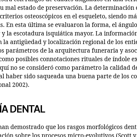
su mal estado de preservación. La determinación 
riterios osteoscópicos en el esqueleto, siendo m
is. En esta última se evaluaron la forma, el ángulo
y la escotadura isquiática mayor. La información
 la antigüedad y localización regional de los ent
os parámetros de la arquitectura funeraria y asoc
 como posibles connotaciones rituales de índole e
quí no se consideró como parámetro la calidad de
 al haber sido saqueada una buena parte de los co
nal 2002).
A DENTAL
 han demostrado que los rasgos morfológicos den
ción sobre los procesos micro-evolutivos (Scott y