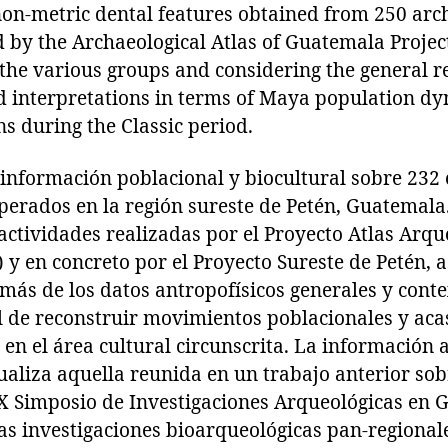
on-metric dental features obtained from 250 arc
d by the Archaeological Atlas of Guatemala Projec
the various groups and considering the general re
d interpretations in terms of Maya population d
ns during the Classic period.
 información poblacional y biocultural sobre 232 
perados en la región sureste de Petén, Guatemala.
actividades realizadas por el Proyecto Atlas Arqu
 en concreto por el Proyecto Sureste de Petén, a 
ás de los datos antropofísicos generales y conte
el de reconstruir movimientos poblacionales y ac
s en el área cultural circunscrita. La información
liza aquella reunida en un trabajo anterior sobr
 X Simposio de Investigaciones Arqueológicas en 
as investigaciones bioarqueológicas pan-regionale