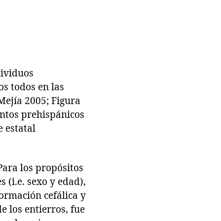
dividuos
os todos en las
Mejía 2005; Figura
entos prehispánicos
 estatal
Para los propósitos
 (i.e. sexo y edad),
formación cefálica y
e los entierros, fue