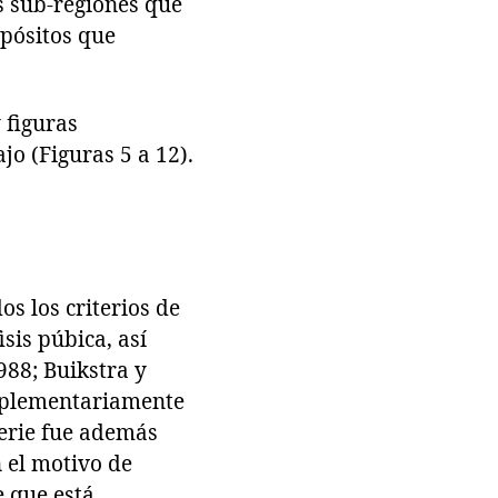
es sub-regiones que
epósitos que
 figuras
jo (Figuras 5 a 12).
s los criterios de
sis púbica, así
988; Buikstra y
omplementariamente
serie fue además
n el motivo de
 que está