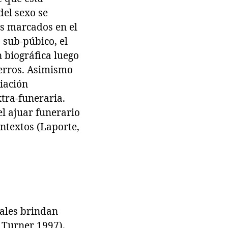
del sexo se
ás marcados en el
 sub-púbico, el
 biográfica luego
ierros. Asimismo
iación
xtra-funeraria.
l ajuar funerario
ntextos (Laporte,
tales brindan
 Turner 1997).