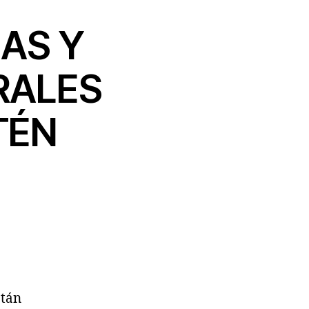
CAS Y
RALES
TÉN
atán