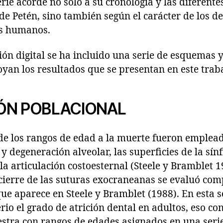
serie acorde no solo a su cronología y las diferent
 de Petén, sino también según el carácter de los d
os humanos.
ión digital se ha incluido una serie de esquemas y
yan los resultados que se presentan en este traba
ÓN POBLACIONAL
de los rangos de edad a la muerte fueron empleado
 degeneración alveolar, las superficies de la sínfi
la articulación costoesternal (Steele y Bramblet 1
 cierre de las suturas exocraneanas se evaluó c
ue aparece en Steele y Bramblet (1988). En esta 
rio el grado de atrición dental en adultos, eso co
stra con rangos de edades asignados en una serie