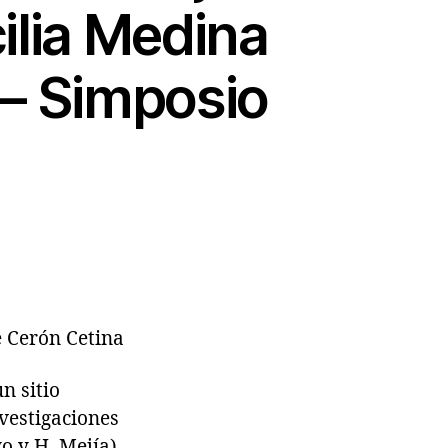
ilia Medina
 – Simposio
e Cerón Cetina
n sitio
vestigaciones
o y H. Mejía),