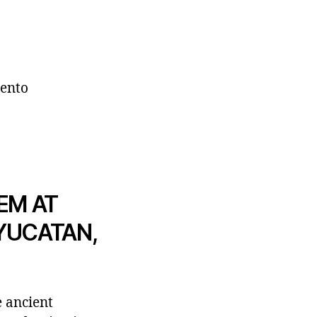
iento
EM AT
YUCATAN,
e ancient