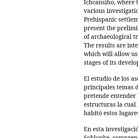
Ichcansiho, where t
various investigat
Prehispanic settlem
present the prelimi
of archaeological t
The results are int
which will allow us
stages of its devel
El estudio de los 
principales temas d
pretende entender l
estructuras la cual 
habitó estos lugare
En esta investigaci
Soblonke, comprend