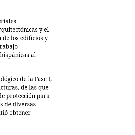
riales
rquitectónicas y el
de los edificios y
trabajo
ehispánicas al
ógico de la Fase I,
ucturas, de las que
de protección para
as de diversas
tió obtener