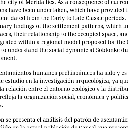
he city of Merida lies. As a consequence of curre
ions have been undertaken, which have provided 
ent dated from the Early to Late Classic periods.
nary findings of the settlement patterns, which i
races, their relationship to the occupied space, a
egrated within a regional model proposed for the 
 to understand the social dynamic at Soblonke dur
opment.
asentamientos humanos prehispánicos ha sido y es
e estudio en la investigación arqueológica, ya que
a relación entre el entorno ecológico y la distribu
refleja la organización social, económica y polític
s.
ón se presenta el análisis del patrón de asentamien
ido en la actual población de Caucel que presen