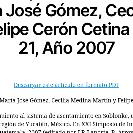
a José Gómez, Cec
elipe Cerón Cetina
21, Año 2007
Descargar este artículo en formato PDF
 María José Gómez, Cecilia Medina Martín y Felip
nto al sistema de asentamiento en Soblonke, u
 región de Yucatán, México. En XXI Simposio de In
atemala, 2007 (editado por J.P. Laporte, B. Arroy