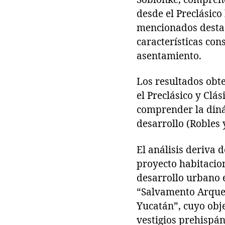
desde el Preclásico
mencionados destaca
características con
asentamiento.
Los resultados obt
el Preclásico y Clá
comprender la diná
desarrollo (Robles
El análisis deriva 
proyecto habitacio
desarrollo urbano e
“Salvamento Arqueo
Yucatán”, cuyo obje
vestigios prehispán