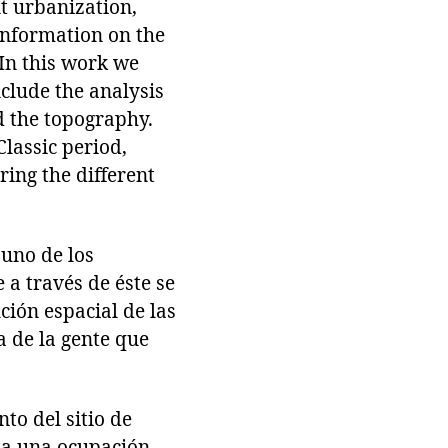
nt urbanization,
information on the
 In this work we
nclude the analysis
nd the topography.
Classic period,
ing the different
 uno de los
 a través de éste se
ción espacial de las
a de la gente que
to del sitio de
ta una ocupación