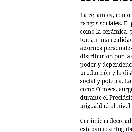
La cerámica, como u
rangos sociales. E
como la cerámica, p
toman una realidad 
adornos personales 
distribución por la
poder y dependencia
producción y la dis
social y política. 
como Olmeca, surge
durante el Preclási
inigualdad al nivel 
Cerámicas decorada
estaban restringidas