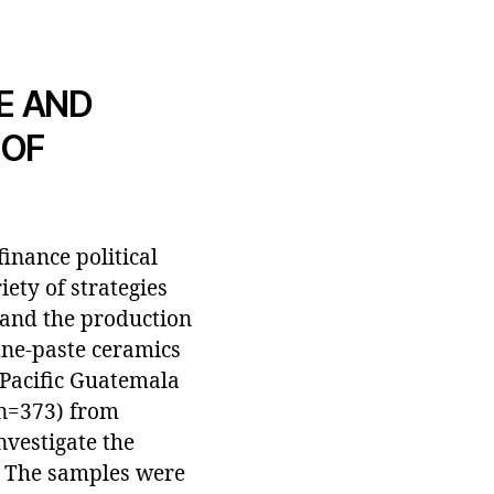
E AND
 OF
inance political
iety of strategies
, and the production
fine-paste ceramics
 Pacific Guatemala
(n=373) from
nvestigate the
. The samples were