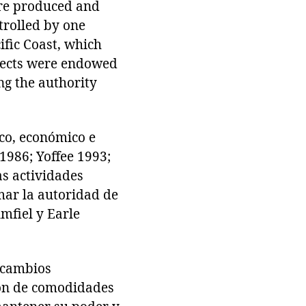
ere produced and
trolled by one
ific Coast, which
bjects were endowed
ng the authority
ico, económico e
1986; Yoffee 1993;
as actividades
imar la autoridad de
umfiel y Earle
rcambios
ión de comodidades