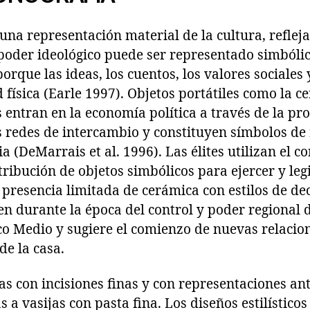
na representación material de la cultura, refleja
l poder ideológico puede ser representado simbóli
orque las ideas, los cuentos, los valores sociales 
física (Earle 1997). Objetos portátiles como la c
entran en la economía política a través de la pro
s redes de intercambio y constituyen símbolos de 
 (DeMarrais et al. 1996). Las élites utilizan el co
tribución de objetos simbólicos para ejercer y le
La presencia limitada de cerámica con estilos de d
n durante la época del control y poder regional 
co Medio y sugiere el comienzo de nuevas relacion
de la casa.
s con incisiones finas y con representaciones a
 a vasijas con pasta fina. Los diseños estilísticos