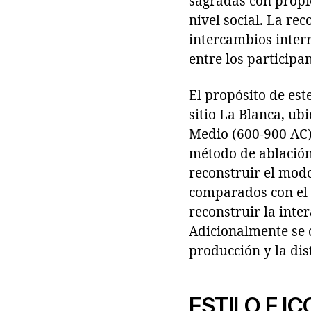
sagradas con propie
nivel social. La re
intercambios inter
entre los participa
El propósito de est
sitio La Blanca, ub
Medio (600-900 AC)
método de ablación
reconstruir el modo
comparados con el 
reconstruir la inte
Adicionalmente se 
producción y la dis
ESTILO E I