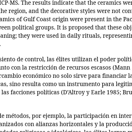
ICP-MS. The results indicate that the ceramics w
the region, and the decorative styles were not con
ramics of Gulf Coast origin were present in the Pac
een political groups. It is proposed that these o
aning; they were used in daily rituals, representi
.
ento de control, las élites utilizan el poder polít
unto con la restricción de recursos escasos (Mann 
ercambio económico no solo sirve para financiar l
icas, sino resulta como un instrumento para legit
y las facciones políticas (D’Altroy y Earle 1985; Br
 métodos, por ejemplo, la participación en inte
ganizados con alianzas horizontales y la producc