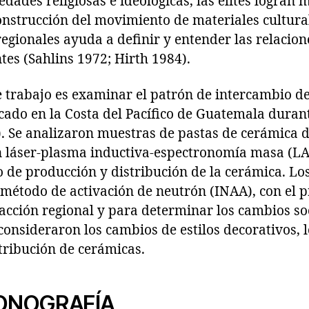
dades religiosas e ideológicas, las élites logran
construcción del movimiento de materiales cultura
regionales ayuda a definir y entender las relacio
ntes (Sahlins 1972; Hirth 1984).
e trabajo es examinar el patrón de intercambio de
icado en la Costa del Pacífico de Guatemala durant
. Se analizaron muestras de pastas de cerámica d
 láser-plasma inductiva-espectronomía masa (LA
 de producción y distribución de la cerámica. Lo
método de activación de neutrón (INAA), con el p
racción regional y para determinar los cambios soc
consideraron los cambios de estilos decorativos, 
tribución de cerámicas.
CONOGRAFÍA