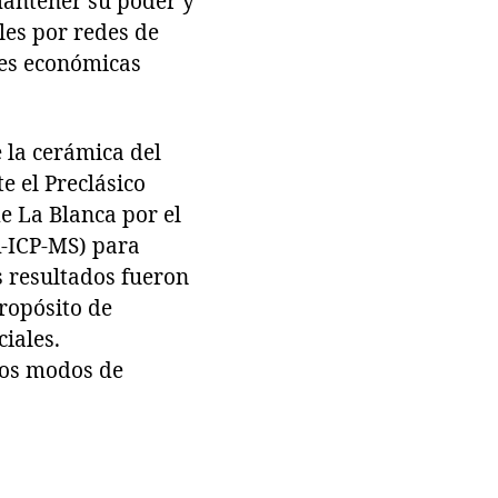
 mantener su poder y
les por redes de
nes económicas
 la cerámica del
e el Preclásico
e La Blanca por el
-ICP-MS) para
s resultados fueron
ropósito de
iales.
los modos de