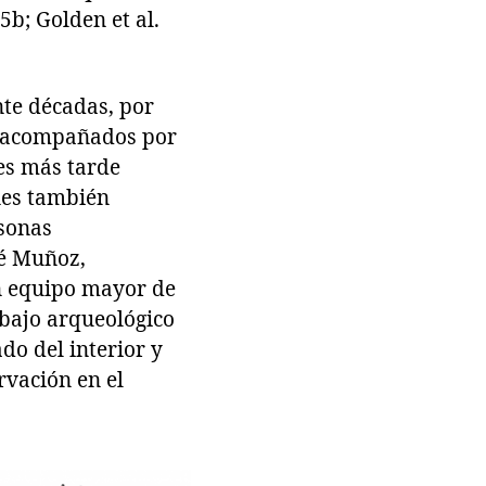
5b; Golden et al.
nte décadas, por
s –acompañados por
les más tarde
nes también
rsonas
né Muñoz,
un equipo mayor de
abajo arqueológico
do del interior y
rvación en el