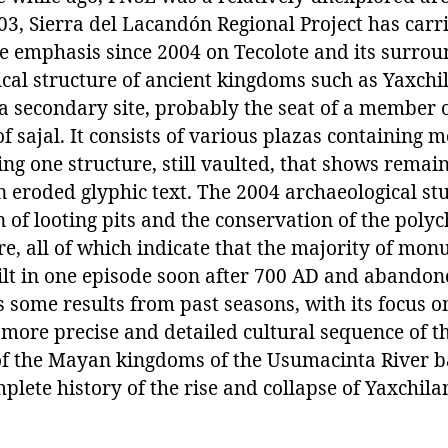
3, Sierra del Lacandón Regional Project has carr
he emphasis since 2004 on Tecolote and its surrou
tical structure of ancient kingdoms such as Yaxch
 a secondary site, probably the seat of a member
of sajal. It consists of various plazas containing
ing one structure, still vaulted, that shows rema
 eroded glyphic text. The 2004 archaeological stu
 of looting pits and the conservation of the pol
re, all of which indicate that the majority of mo
lt in one episode soon after 700 AD and abando
 some results from past seasons, with its focus o
 more precise and detailed cultural sequence of th
of the Mayan kingdoms of the Usumacinta River ba
lete history of the rise and collapse of Yaxchila