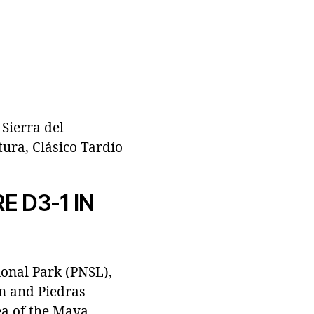
Sierra del
tura, Clásico Tardío
 D3-1 IN
ional Park (PNSL),
n and Piedras
ea of the Maya