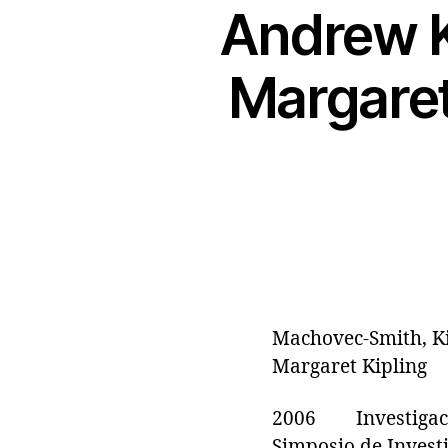
Andrew K
Margaret
Machovec-Smith, Ki
Margaret Kipling
2006 Investigación
Simposio de Invest