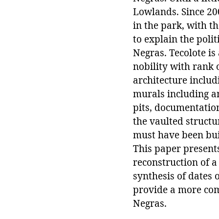
Lowlands. Since 200
in the park, with t
to explain the poli
Negras. Tecolote is
nobility with rank 
architecture includ
murals including an
pits, documentation
the vaulted structu
must have been bui
This paper presents
reconstruction of a
synthesis of dates 
provide a more comp
Negras.