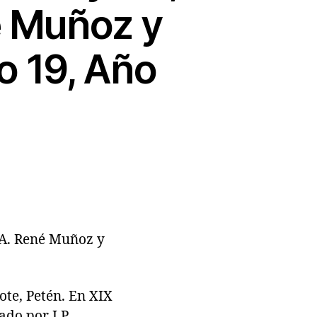
é Muñoz y
o 19, Año
 A. René Muñoz y
te, Petén. En XIX
do por J.P.