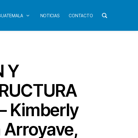
 GUATEMALA
NOTICIAS
CONTACTO
N Y
TRUCTURA
– Kimberly
 Arroyave,