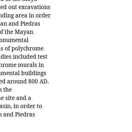
ied out excavations
nding area in order
ilan and Piedras
 of the Mayan
 monumental
ins of polychrome
dies included test
ychrome murals in
numental buildings
ned around 800 AD.
n the
e site and a
sin, in order to
n and Piedras