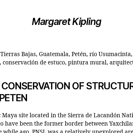
Margaret Kipling
Tierras Bajas, Guatemala, Petén, río Usumacinta, 
 conservación de estuco, pintura mural, arquitec
 CONSERVATION OF STRUCTURE
 PETEN
ic Maya site located in the Sierra de Lacandón Nat
 to have been the former border between Yaxchila
tle while ago, PNSL was a relatively unexplored ar