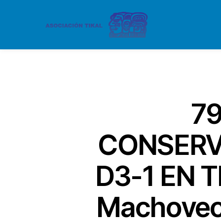
79
CONSERV
D3-1 EN T
Machovec-