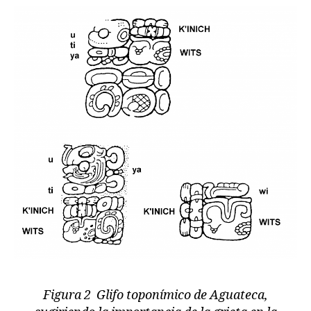
Figura 2 Glifo toponímico de Aguateca,