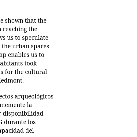
ve shown that the
n reaching the
ows us to speculate
y the urban spaces
ap enables us to
abitants took
s for the cultural
piedmont.
ectos arqueológicos
rmemente la
r disponibilidad
G durante los
apacidad del