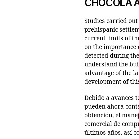
CHOCOLA A
Studies carried ou
prehispanic settle
current limits of th
on the importance o
detected during th
understand the bui
advantage of the la
development of thi
Debido a avances t
pueden ahora conta
obtención, el manej
comercial de compu
últimos años, así 