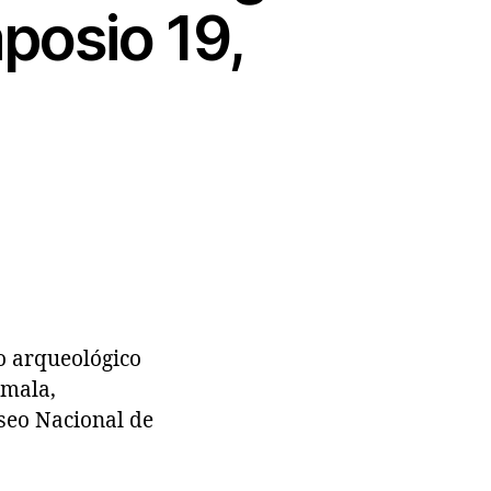
mposio 19,
o arqueológico
emala,
useo Nacional de