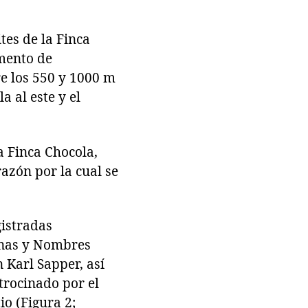
tes de la Finca
amento de
re los 550 y 1000 m
a al este y el
a Finca Chocola,
azón por la cual se
gistradas
inas y Nombres
 Karl Sapper, así
trocinado por el
o (Figura 2;