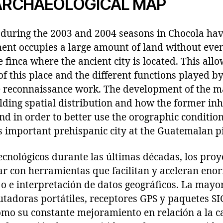
RCHAEOLOGICAL MAP
t during the 2003 and 2004 seasons in Chocola ha
ment occupies a large amount of land without eve
e finca where the ancient city is located. This all
f this place and the different functions played b
e reconnaissance work. The development of the m
lding spatial distribution and how the former inh
nd in order to better use the orographic condition
s important prehispanic city at the Guatemalan 
ecnológicos durante las últimas décadas, los proy
r con herramientas que facilitan y aceleran eno
o e interpretación de datos geográficos. La mayo
tadoras portátiles, receptores GPS y paquetes SI
como su constante mejoramiento en relación a la c