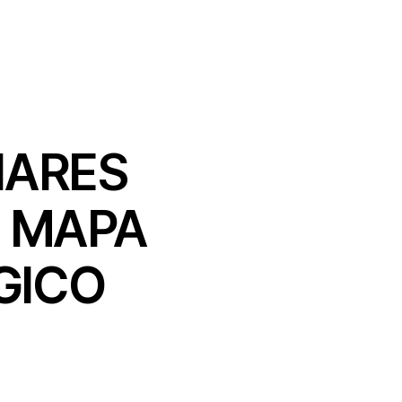
NARES
L MAPA
GICO