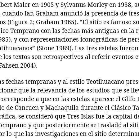
obert Maler en 1905 y Sylvanus Morley en 1938, au
 cuando Ian Graham anunció la presencia de tres 
s (Figura 2; Graham 1965). “El sitio es famoso s
ásico Temprano con las fechas más antiguas en la r
85), y con representaciones iconográficas de per
ihuacanos” (Stone 1989). Las tres estelas fueron
los textos son retrospectivos al referir eventos e
Fahsen 2004).
s fechas tempranas y al estilo Teotihuacano prese
onar que la relevancia de los estudios que se lle
n corresponde a que en las estelas aparece el Glif
ado de Cancuen y Machaquila durante el Clásico T
ráfica, se consideró que Tres Islas fue la capital 
 Temprano y que posteriormente se trasladó al si
or lo que las investigaciones en el sitio determina