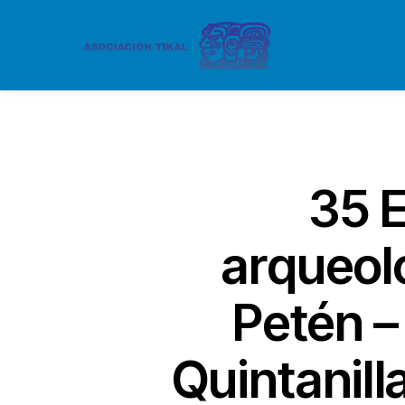
35 E
arqueoló
Petén –
Quintanill