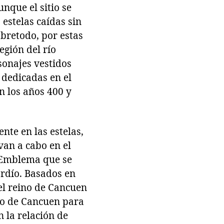
nque el sitio se
estelas caídas sin
obretodo, por estas
egión del río
sonajes vestidos
 dedicadas en el
n los años 400 y
nte en las estelas,
van a cabo en el
o Emblema que se
ardío. Basados en
del reino de Cancuen
tio de Cancuen para
n la relación de