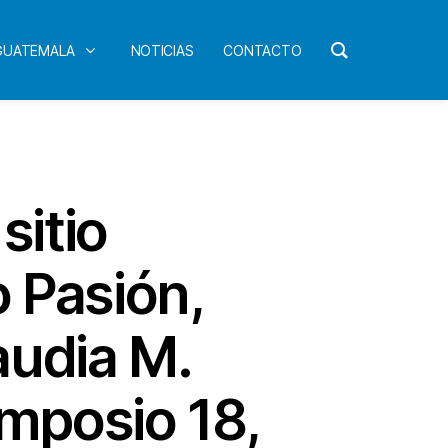
 GUATEMALA
NOTICIAS
CONTACTO
sitio
o Pasión,
audia M.
imposio 18,