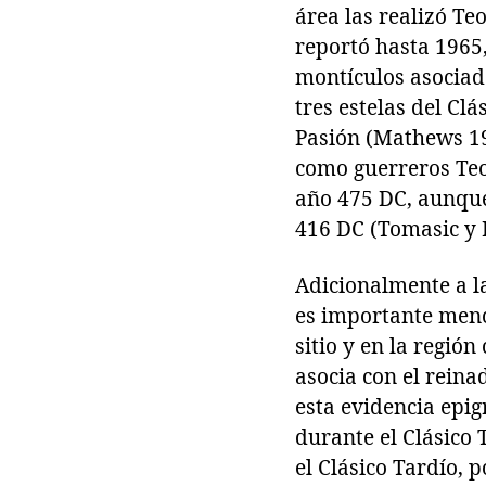
área las realizó Te
reportó hasta 1965,
montículos asociado
tres estelas del Cl
Pasión (Mathews 19
como guerreros Teot
año 475 DC, aunque 
416 DC (Tomasic y 
Adicionalmente a la
es importante menci
sitio y en la regió
asocia con el rein
esta evidencia epig
durante el Clásico
el Clásico Tardío, p