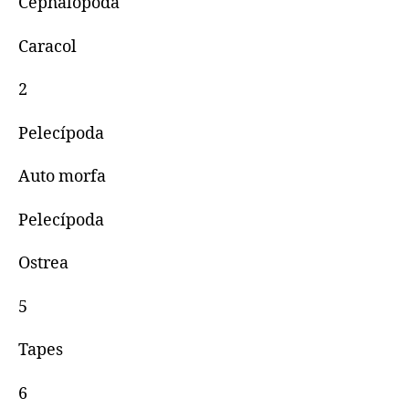
Cephalopoda
Caracol
2
Pelecípoda
Auto morfa
Pelecípoda
Ostrea
5
Tapes
6