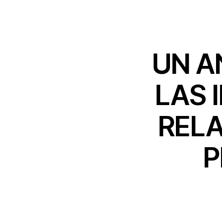
UN A
LAS 
RELA
P