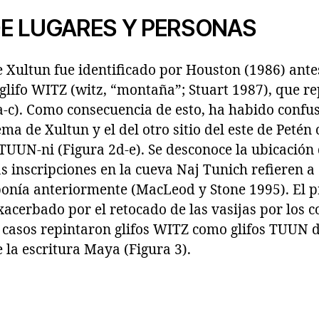
E LUGARES Y PERSONAS
 Xultun fue identificado por Houston (1986) ante
glifo WITZ (witz, “montaña”; Stuart 1987), que re
a-c). Como consecuencia de esto, ha habido confu
ema de Xultun y el del otro sitio del este de Petén
foTUUN-ni (Figura 2d-e). Se desconoce la ubicación 
s inscripciones en la cueva Naj Tunich refieren a e
onía anteriormente (MacLeod y Stone 1995). El p
cerbado por el retocado de las vasijas por los co
 casos repintaron glifos WITZ como glifos TUUN d
la escritura Maya (Figura 3).