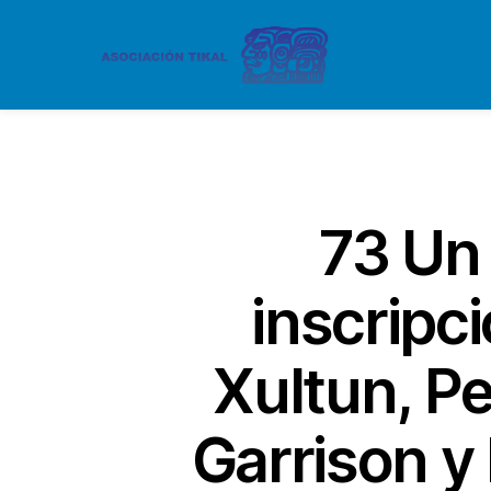
73 Un 
inscripc
Xultun, P
Garrison y 