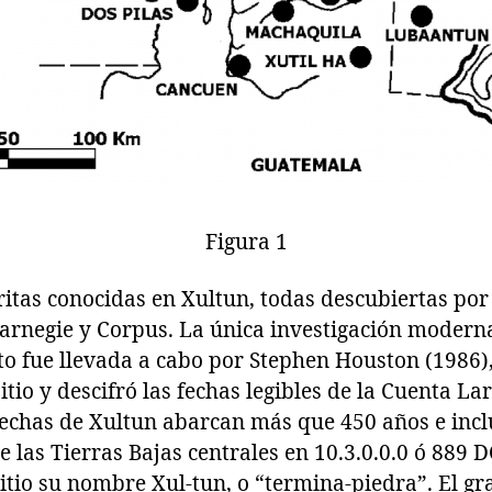
Figura 1
ritas conocidas en Xultun, todas descubiertas por
arnegie y Corpus. La única investigación moderna
ito fue llevada a cabo por Stephen Houston (1986),
tio y descifró las fechas legibles de la Cuenta Lar
chas de Xultun abarcan más que 450 años e incl
e las Tierras Bajas centrales en 10.3.0.0.0 ó 889 D
sitio su nombre Xul-tun, o “termina-piedra”. El gr