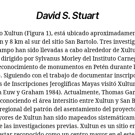
David S. Stuart
ico Xultun (Figura 1), está ubicado aproximadame
 y 8 km al sur del sitio San Bartolo. Tres investi
campo han sido llevadas a cabo alrededor de Xult
 dirigido por Sylvanus Morley del Instituto Carn
econocimiento de monumentos en Petén durante 
 Siguiendo con el trabajo de documentar inscripcio
 de Inscripciones Jeroglíficas Mayas visitó Xultu
n Euw y Graham 1984). Actualmente, Thomas Garr
econociendo el área intersitio entre Xultun y San
 regional del patrón del asentamiento del proyect
yores de Xultun han sido mapeados sistemáticame
e las investigaciones previas. Xultun es un sitio 
estar reconocido como un centro mayor en el este