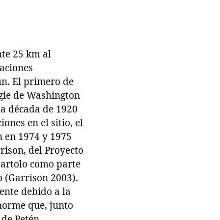
nte 25 km al
gaciones
un. El primero de
egie de Washington
la década de 1920
nes en el sitio, el
n en 1974 y 1975
ison, del Proyecto
 Bartolo como parte
o (Garrison 2003).
nte debido a la
enorme que, junto
 de Petén.