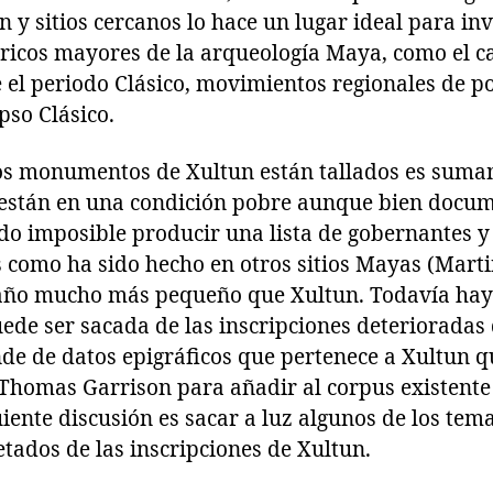
 y sitios cercanos lo hace un lugar ideal para in
óricos mayores de la arqueología Maya, como el c
e el periodo Clásico, movimientos regionales de p
pso Clásico.
los monumentos de Xultun están tallados es suma
as están en una condición pobre aunque bien docu
ido imposible producir una lista de gobernantes 
s como ha sido hecho en otros sitios Mayas (Mart
ño mucho más pequeño que Xultun. Todavía hay
uede ser sacada de las inscripciones deteriorada
de de datos epigráficos que pertenece a Xultun 
Thomas Garrison para añadir al corpus existente d
uiente discusión es sacar a luz algunos de los te
tados de las inscripciones de Xultun.