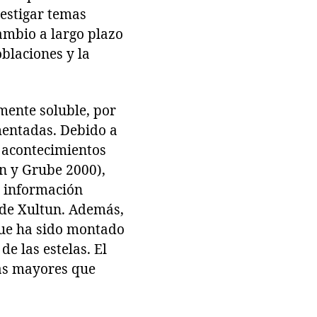
vestigar temas
ambio a largo plazo
oblaciones y la
mente soluble, por
mentadas. Debido a
y acontecimientos
in y Grube 2000),
 información
s de Xultun. Además,
que ha sido montado
e las estelas. El
mas mayores que