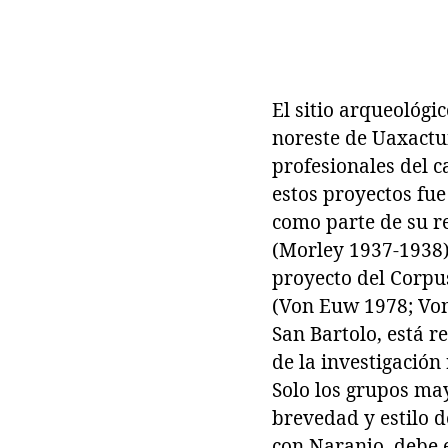
El sitio arqueológ
noreste de Uaxactun
profesionales del 
estos proyectos fue
como parte de su r
(Morley 1937-1938).
proyecto del Corpus
(Von Euw 1978; Vo
San Bartolo, está r
de la investigación
Solo los grupos ma
brevedad y estilo d
con Naranjo, debe 