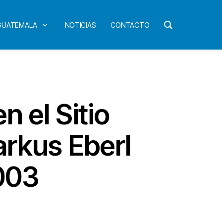
 GUATEMALA
NOTICIAS
CONTACTO
n el Sitio
arkus Eberl
003