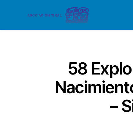
58 Explor
Nacimiento
– 