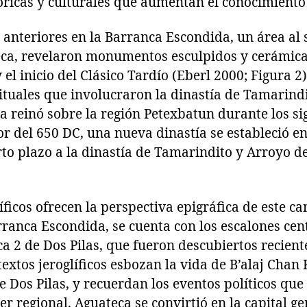
óricas y culturales que aumentan el conocimiento
 anteriores en la Barranca Escondida, un área al 
eca, revelaron monumentos esculpidos y cerámica
el inicio del Clásico Tardío (Eberl 2000; Figura 2)
rituales que involucraron la dinastía de Tamarind
ía reinó sobre la región Petexbatun durante los si
or del 650 DC, una nueva dinastía se estableció en
rto plazo a la dinastía de Tamarindito y Arroyo d
líficos ofrecen la perspectiva epigráfica de este 
arranca Escondida, se cuenta con los escalones cent
ica 2 de Dos Pilas, que fueron descubiertos recie
textos jeroglíficos esbozan la vida de B’alaj Chan 
de Dos Pilas, y recuerdan los eventos políticos que
r regional. Aguateca se convirtió en la capital g