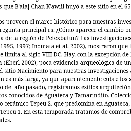
 que B’alaj Chan K’awiil huyó a este sitio en el 6
cos proveen el marco histórico para nuestras inve
regunta principal es: ¿Cómo aparece el cambio polí
a de la región de Petexbatun? Las investigaciones
1995, 1997; Inomata et al. 2002), mostraron que l
se limita al siglo VIII DC. Hay, con la excepción de
 (Eberl 2002), poca evidencia arqueológica de u
el sitio Nacimiento para nuestras investigaciones
 es más larga, ya que aparentemente cubre los si
o del año pasado, registramos estilos arquitectón
os conocidos de Aguateca y Tamarindito. Colecc
jo cerámico Tepeu 2, que predomina en Aguateca,
Tepeu 1. En esta temporada tratamos de comprob
ales.