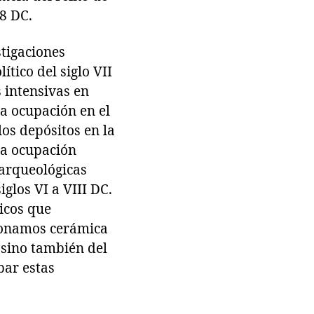
58 DC.
stigaciones
tico del siglo VII
 intensivas en
a ocupación en el
 los depósitos en la
na ocupación
 arqueológicas
glos VI a VIII DC.
icos que
ionamos cerámica
 sino también del
ar estas