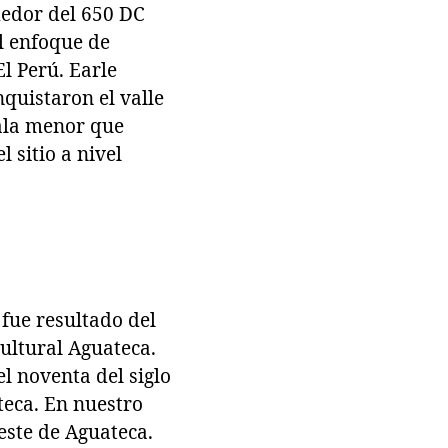
dedor del 650 DC
al enfoque de
El Perú. Earle
quistaron el valle
cala menor que
l sitio a nivel
fue resultado del
ultural Aguateca.
l noventa del siglo
teca. En nuestro
este de Aguateca.