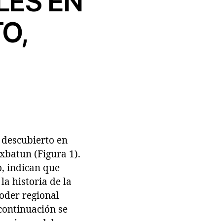
LES EN
TO,
, descubierto en
exbatun (Figura 1).
o, indican que
a historia de la
poder regional
 continuación se