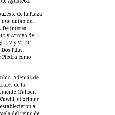
 de Aguateca.
sureste de la Plaza
 que datan del
. De interés
ito y Arroyo de
glos V y VI DC
 Dos Pilas,
e Piedra como
cambio. Además de
rales de la
ntemente (Fahsen
K’awiil, el primer
 establecieron a
emela del reino de