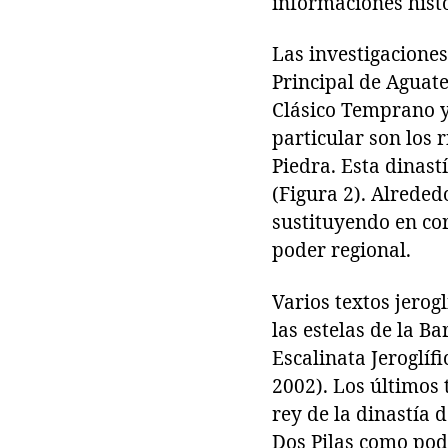
informaciones hist
Las investigaciones
Principal de Aguat
Clásico Temprano y 
particular son los 
Piedra. Esta dinast
(Figura 2). Alreded
sustituyendo en co
poder regional.
Varios textos jerog
las estelas de la B
Escalinata Jeroglíf
2002). Los últimos 
rey de la dinastía 
Dos Pilas como pode