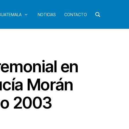
 GUATEMALA
NOTICIAS
CONTACTO
remonial en
ucía Morán
ño 2003