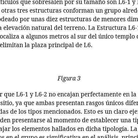
ntículos que sobresalen por su tamaño son L6-1 y 
 otras tres estructuras conforman un grupo alred
rodeado por unas diez estructuras de menores dim
 elevación natural del terreno. La Estructura L6-
localiza a algunos metros al sur del único templo d
elimitan la plaza principal de L6.
Figura 3
 que L6-1 y L6-2 no encajan perfectamente en la 
 sitio, ya que ambas presentan rasgos únicos dife
as de los tipos mencionados. Esto es un claro ej
en presentarse al momento de establecer una tip
ajar los elementos hallados en dicha tipología. L
s en el grupo es significativa en el análisis, princ