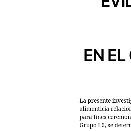
EVI
EN EL
La presente invest
alimenticia relaci
para fines ceremoni
Grupo L6, se deter