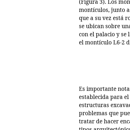
(Figura 3). Los mo
montículos, junto a
que a su vez está 
se ubican sobre una
con el palacio y se 
el montículo L6-2 d
Es importante notar
establecida para el
estructuras excavad
problemas que pued
tratar de hacer enc
tipos arquitectónico