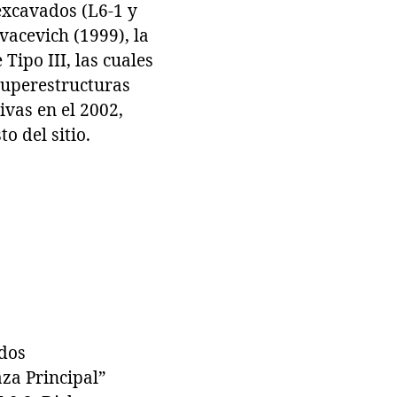
excavados (L6-1 y
vacevich (1999), la
ipo III, las cuales
superestructuras
ivas en el 2002,
o del sitio.
ados
aza Principal”