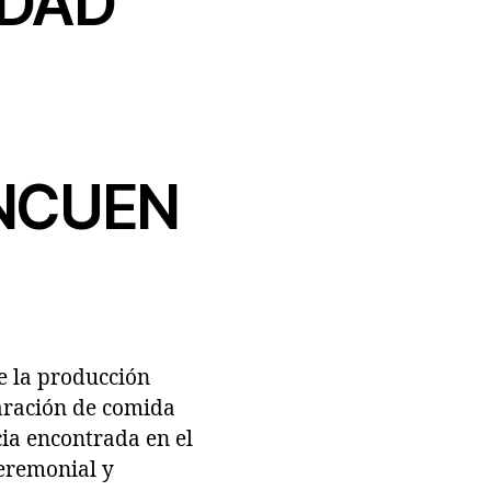
IDAD
ANCUEN
e la producción
aración de comida
cia encontrada en el
eremonial y