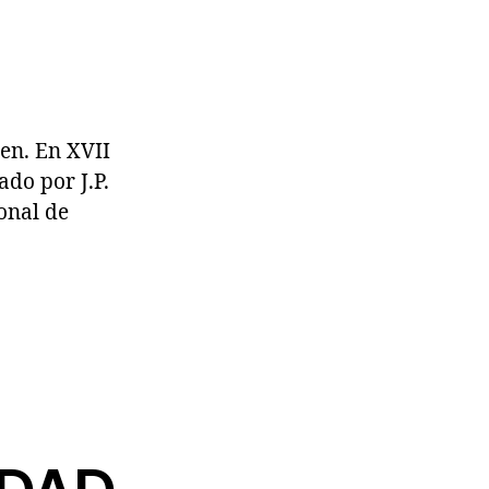
en. En XVII
do por J.P.
onal de