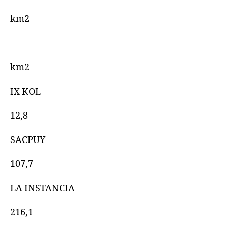
km2
km2
IX KOL
12,8
SACPUY
107,7
LA INSTANCIA
216,1