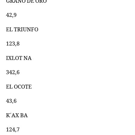
GRANO DE ORO
42,9
EL TRIUNFO
123,8
IXLOT NA
342,6
EL OCOTE
43,6
K´AX BA
124,7