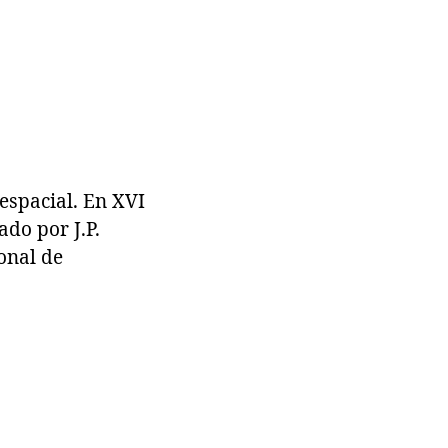
spacial. En XVI
do por J.P.
onal de