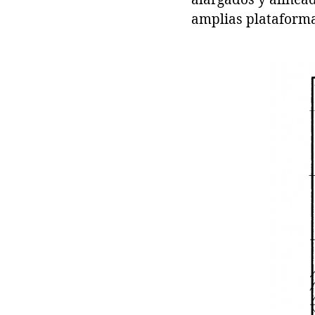
alargados y alinead
amplias plataforma