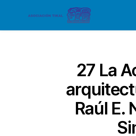
27 La A
arquitect
Raúl E. 
Si