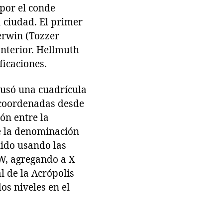
 por el conde
a ciudad. El primer
erwin (Tozzer
anterior. Hellmuth
icaciones.
e usó una cuadrícula
 coordenadas desde
ón entre la
ne la denominación
uido usando las
 W, agregando a X
l de la Acrópolis
os niveles en el