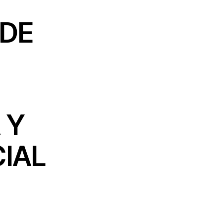
 DE
 Y
CIAL