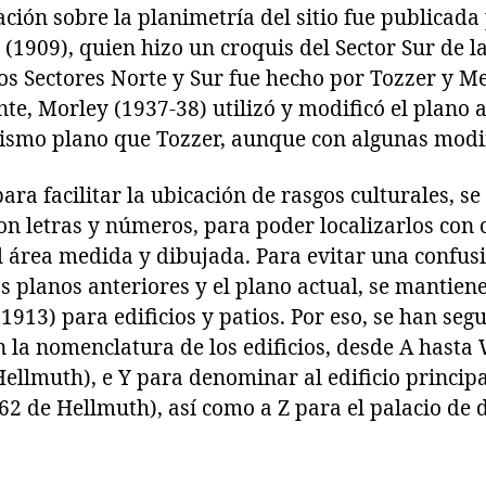
ión sobre la planimetría del sitio fue publicada
(1909), quien hizo un croquis del Sector Sur de l
los Sectores Norte y Sur fue hecho por Tozzer y M
te, Morley (1937-38) utilizó y modificó el plano 
mismo plano que Tozzer, aunque con algunas modif
ara facilitar la ubicación de rasgos culturales, s
on letras y números, para poder localizarlos con
 área medida y dibujada. Para evitar una confusi
s planos anteriores y el plano actual, se mantie
1913) para edificios y patios. Por eso, se han seg
en la nomenclatura de los edificios, desde A hasta
 Hellmuth), e Y para denominar al edificio principa
 62 de Hellmuth), así como a Z para el palacio de d