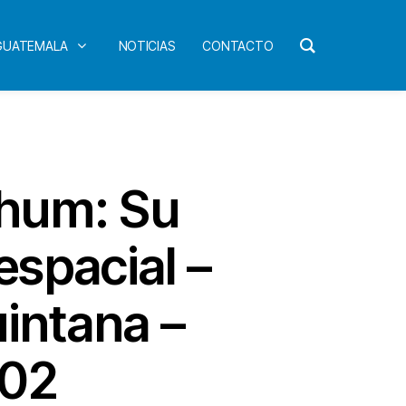
 GUATEMALA
NOTICIAS
CONTACTO
ahum: Su
espacial –
uintana –
002