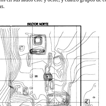
os en sus lados este y oeste, y cuatro grupos de e
s.