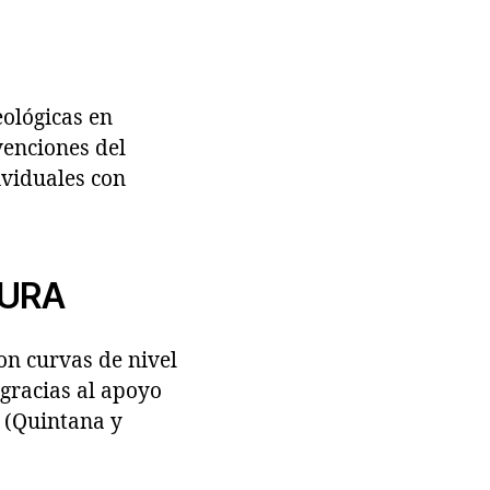
eológicas en
venciones del
ividuales con
TURA
on curvas de nivel
 gracias al apoyo
A (Quintana y