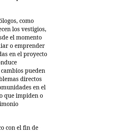
eólogos, como
cen los vestigios,
esde el momento
udiar o emprender
as en el proyecto
onduce
s cambios pueden
oblemas directos
comunidades en el
do que impiden o
rimonio
 con el fin de