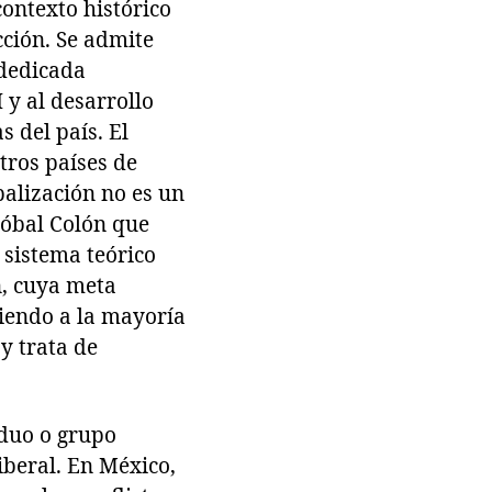
contexto histórico
cción. Se admite
 dedicada
 y al desarrollo
s del país. El
tros países de
balización no es un
óbal Colón que
l sistema teórico
n, cuya meta
iendo a la mayoría
y trata de
iduo o grupo
beral. En México,