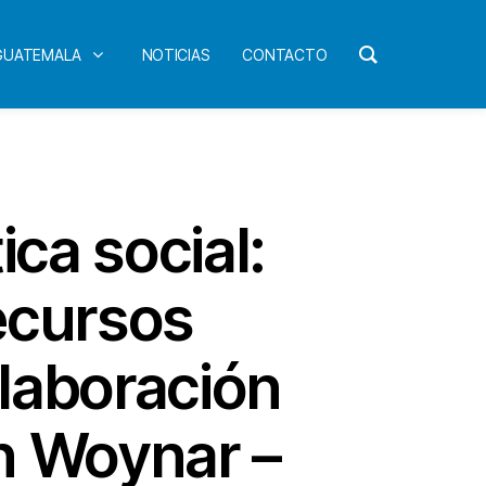
 GUATEMALA
NOTICIAS
CONTACTO
ca social:
ecursos
laboración
n Woynar –