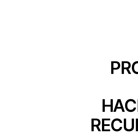
PR
HAC
RECU