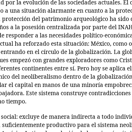
 por la evolución de las sociedades actuales. El 
o a una situación alarmante en cuanto a la prote
la protección del patrimonio arqueológico ha sido
os a la posesión centralizada por parte del INAH
n de responder a las necesidades político-económica
tual ha reforzado esta situación: México, como o
entrando en el círculo de la globalización. La glo
ues empezó con grandes exploradores como Crist
ferentes continentes entre sí. Pero hoy se aplica e
ico del neoliberalismo dentro de la globalizació
lar el capital en manos de una minoría empobrec
bajadora. Este sistema construye contradicciones 
mo tiempo.
 social: excluye de manera indirecta a todo indiv
suficientemente productivo para el sistema neoli