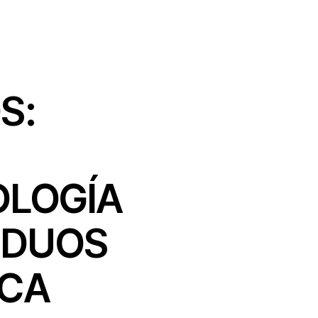
S:
OLOGÍA
IDUOS
ICA