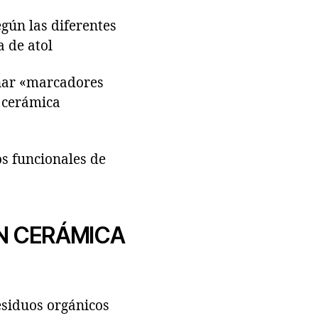
gún las diferentes
a de atol
nar «marcadores
n cerámica
s funcionales de
EN CERÁMICA
residuos orgánicos