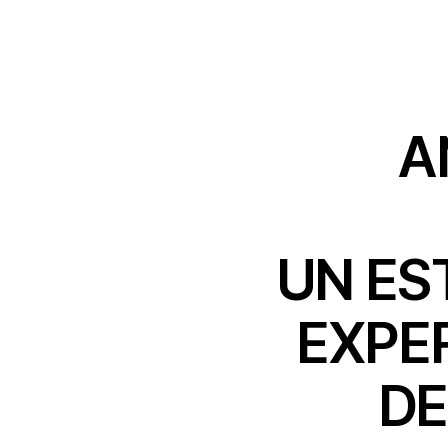
A
UN ES
EXPE
DE