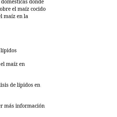
as domésticas donde
obre el maíz cocido
l maíz en la
lípidos
el maíz en
sis de lípidos en
er más información