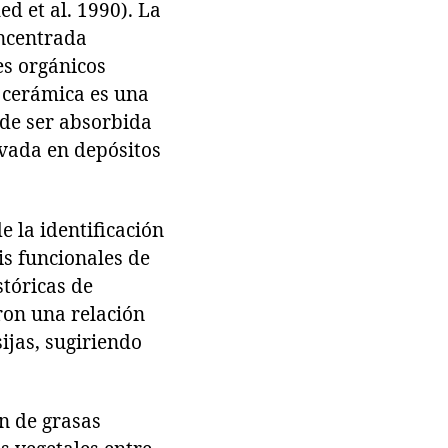
d et al. 1990). La
oncentrada
es orgánicos
 cerámica es una
ede ser absorbida
rvada en depósitos
 la identificación
is funcionales de
stóricas de
ron una relación
ijas, sugiriendo
ón de grasas