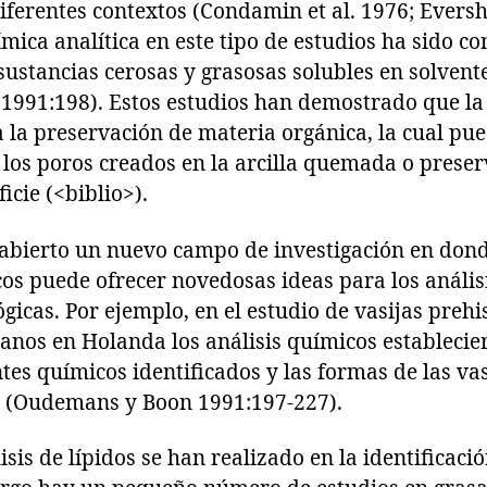
iferentes contextos (Condamin et al. 1976; Evershe
ímica analítica en este tipo de estudios ha sido c
ustancias cerosas y grasosas solubles en solvent
991:198). Estos estudios han demostrado que la
 la preservación de materia orgánica, la cual pu
 los poros creados en la arcilla quemada o prese
ficie (<biblio>).
 abierto un nuevo campo de investigación en donde
os puede ofrecer novedosas ideas para los anális
ógicas. Por ejemplo, en el estudio de vasijas prehi
nos en Holanda los análisis químicos establecie
es químicos identificados y las formas de las vas
 (Oudemans y Boon 1991:197-227).
sis de lípidos se han realizado en la identificaci