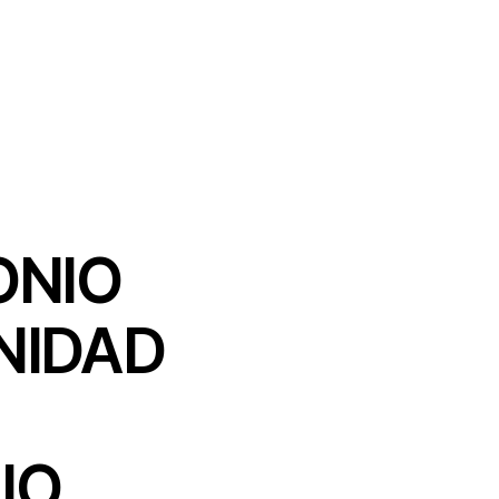
ONIO
NIDAD
IO