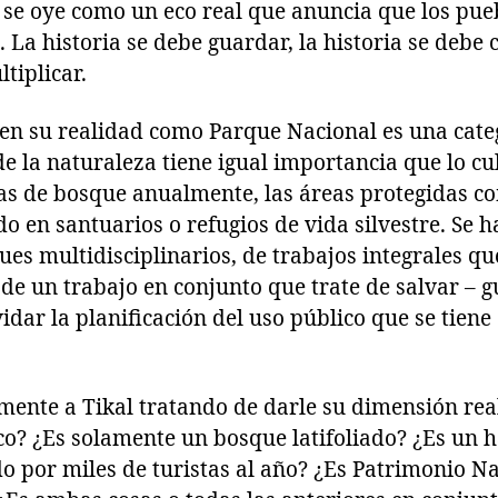
n se oye como un eco real que anuncia que los pue
. La historia se debe guardar, la historia se debe 
tiplicar.
 en su realidad como Parque Nacional es una categ
e la naturaleza tiene igual importancia que lo cul
as de bosque anualmente, las áreas protegidas co
do en santuarios o refugios de vida silvestre. Se 
es multidisciplinarios, de trabajos integrales q
de un trabajo en conjunto que trate de salvar – 
vidar la planificación del uso público que se tie
mente a Tikal tratando de darle su dimensión rea
co? ¿Es solamente un bosque latifoliado? ¿Es un há
do por miles de turistas al año? ¿Es Patrimonio N