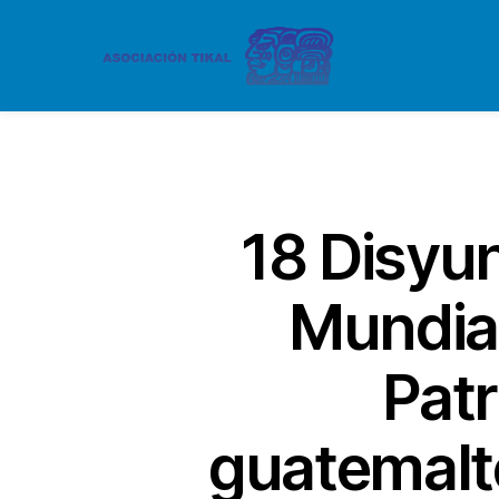
18 Disyun
Mundia
Patr
guatemalt