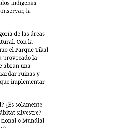
blos indígenas
conservar, la
oría de las áreas
tural. Con la
mo el Parque Tikal
ha provocado la
ue abran una
guardar ruinas y
ne que implementar
l? ¿Es solamente
bitat silvestre?
acional o Mundial