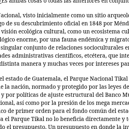
Es ambas cosas o todas las anteriores en conjun
cional, visto inicialmente como un sitio arqueol
go de su descubrimiento oficial en 1848 por Ménde
 visión ecológica cultural, como un ecosistema cu
ológico enorme, por una fauna endémica y migrat
singular conjunto de relaciones socioculturales e
des administrativas científicos, etcétera, que in
distinta manera y muchas veces por intereses par
 el estado de Guatemala, el Parque Nacional Tikal
de la nación, normado y protegido por las leyes del
 por políticas de ajuste estructural del Banco M
ional, así como por la presión de los mega merca
co de primer orden para el fondo común del estado
 el Parque Tikal no lo beneficia directamente y 
do el presupuesto. Un presupuesto en donde la in