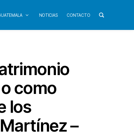
 GUATEMALA
NOTICIAS
CONTACTO
Patrimonio
 o como
e los
Martínez –