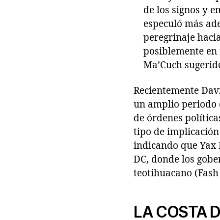
de los signos y e
especuló más adel
peregrinaje haci
posiblemente en 
Ma’Cuch sugerido
Recientemente Davi
un amplio periodo d
de órdenes política
tipo de implicació
indicando que Yax K
DC, donde los gobe
teotihuacano (Fash
LA COSTA D