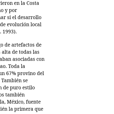
ieron en la Costa
no y por
r si el desarrollo
 de evolución local
. 1993).
go de artefactos de
alta de todas las
taban asociadas con
ao. Toda la
 un 67% provino del
). También se
 de puro estilo
ros también
a, México, fuente
bién la primera que