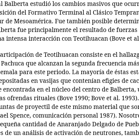
l Balberta estudió los cambios masivos que ocurr
nsición del Formativo Terminal al Clásico Tempra
ur de Mesoamérica. Fue también posible determina
alberta fue principalmente el resultado de fuerzas
na intensa interacción con Teotihuacan (Bove et al
articipación de Teotihuacan consiste en el hallaz
 Pachuca que alcanzan la segunda frecuencia más 
emala para este periodo. La mayoría de éstas es
epositadas en vasijas que contenían efigies de cac
e encontrada en el núcleo del centro de Balberta,
as ofrendas rituales (Bove 1990; Bove et al. 1993
untas de proyectil de este mismo material que son
ael Spence, comunicación personal 1987). Nosot
equeña cantidad de Anaranjado Delgado de Puebl
és de un análisis de activación de neutrones, tam