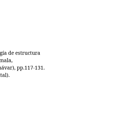
ía de estructura
emala,
návar), pp.117-131.
al).