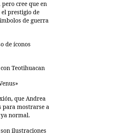
 pero cree que en
 el prestigio de
símbolos de guerra
so de íconos
 con Teotihuacan
-Venus»
xión, que Andrea
s para mostrarse a
aya normal.
 son ilustraciones