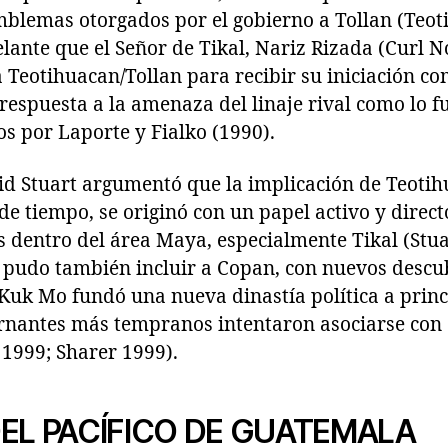
mblemas otorgados por el gobierno a Tollan (Teot
ante que el Señor de Tikal, Nariz Rizada (Curl N
a Teotihuacan/Tollan para recibir su iniciación c
respuesta a la amenaza del linaje rival como lo f
s por Laporte y Fialko (1990).
d Stuart argumentó que la implicación de Teotihu
e tiempo, se originó con un papel activo y direct
s dentro del área Maya, especialmente Tikal (Stua
n pudo también incluir a Copan, con nuevos desc
uk Mo fundó una nueva dinastía política a princi
rnantes más tempranos intentaron asociarse con e
 1999; Sharer 1999).
EL PACÍFICO DE GUATEMALA