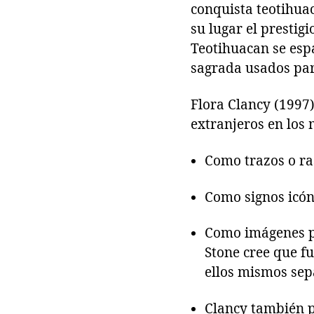
conquista teotihua
su lugar el prestigi
Teotihuacan se esp
sagrada usados para
Flora Clancy (1997)
extranjeros en lo
Como trazos o r
Como signos icón
Como imágenes p
Stone cree que f
ellos mismos sep
Clancy también pr