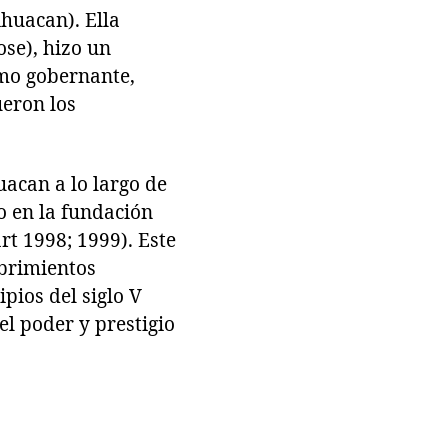
ihuacan). Ella
ose), hizo un
omo gobernante,
ueron los
acan a lo largo de
o en la fundación
rt 1998; 1999). Este
ubrimientos
pios del siglo V
l poder y prestigio