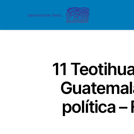
11 Teotihua
Guatemala
política –