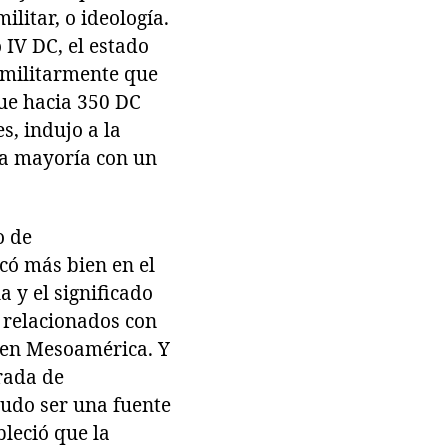
litar, o ideología.
 IV DC, el estado
 militarmente que
ue hacia 350 DC
s, indujo a la
la mayoría con un
o de
có más bien en el
 y el significado
 relacionados con
 en Mesoamérica. Y
grada de
pudo ser una fuente
bleció que la