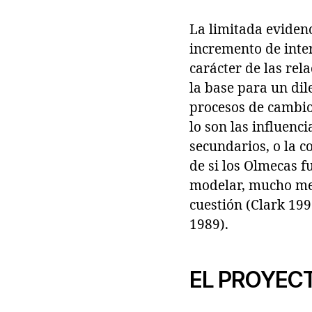
La limitada evidenc
incremento de inte
carácter de las rel
la base para un dil
procesos de cambio 
lo son las influenc
secundarios, o la c
de si los Olmecas 
modelar, mucho men
cuestión (Clark 19
1989).
EL PROYEC