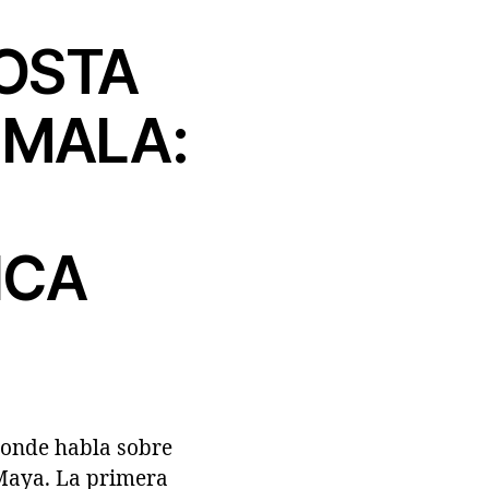
OSTA
EMALA:
ICA
donde habla sobre
 Maya. La primera