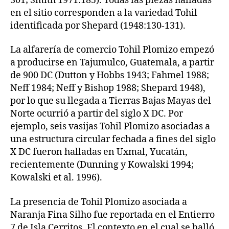
301; Smith 1971:185). Todas las piezas halladas
en el sitio corresponden a la variedad Tohil
identificada por Shepard (1948:130-131).
La alfarería de comercio Tohil Plomizo empezó
a producirse en Tajumulco, Guatemala, a partir
de 900 DC (Dutton y Hobbs 1943; Fahmel 1988;
Neff 1984; Neff y Bishop 1988; Shepard 1948),
por lo que su llegada a Tierras Bajas Mayas del
Norte ocurrió a partir del siglo X DC. Por
ejemplo, seis vasijas Tohil Plomizo asociadas a
una estructura circular fechada a fines del siglo
X DC fueron halladas en Uxmal, Yucatán,
recientemente (Dunning y Kowalski 1994;
Kowalski et al. 1996).
La presencia de Tohil Plomizo asociada a
Naranja Fina Silho fue reportada en el Entierro
7 de Isla Cerritos. El contexto en el cual se halló