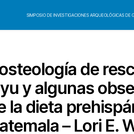
SIMPOSIO DE INVESTIGACIONES ARQUEOLÓGICAS DE
Categorías
osteología de res
yu y algunas obs
 la dieta prehispá
atemala – Lori E. 