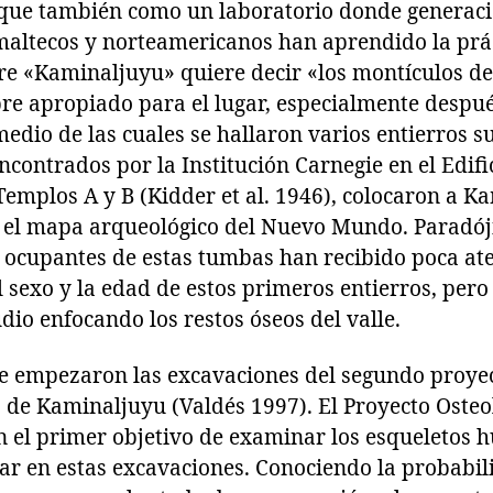
 que también como un laboratorio donde generac
altecos y norteamericanos han aprendido la prác
re «Kaminaljuyu» quiere decir «los montículos de
bre apropiado para el lugar, especialmente despu
edio de las cuales se hallaron varios entierros s
encontrados por la Institución Carnegie en el Edifi
 Templos A y B (Kidder et al. 1946), colocaron a 
n el mapa arqueológico del Nuevo Mundo. Paradój
os ocupantes de estas tumbas han recibido poca at
l sexo y la edad de estos primeros entierros, per
dio enfocando los restos óseos del valle.
 se empezaron las excavaciones del segundo proye
es de Kaminaljuyu (Valdés 1997). El Proyecto Oste
 el primer objetivo de examinar los esqueletos 
ar en estas excavaciones. Conociendo la probabil