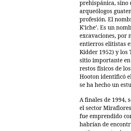
prehispánica, sino
arqueólogos guatem
profesión. El nomb
K’iche’. Es un nom
excavaciones, por m
entierros elitistas 
Kidder 1952) y los
sitio importante e
restos físicos de l
Hooton identificó e
se ha hecho un estu
A finales de 1994,
el sector Miraflor
fue emprendido con
habrían de encontr