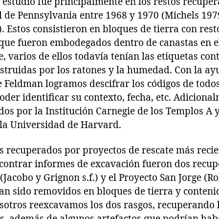
 estudio fue principalmente en los restos recuper
l de Pennsylvania entre 1968 y 1970 (Michels 197
. Estos consistieron en bloques de tierra con rest
s que fueron embodegados dentro de canastas en e
 varios de ellos todavía tenían las etiquetas con
struidas por los ratones y la humedad. Con la ay
 Feldman logramos descifrar los códigos de todos
der identificar su contexto, fecha, etc. Adiciona
dos por la Institución Carnegie de los Templos A y
la Universidad de Harvard.
s recuperados por proyectos de rescate más recie
contrar informes de excavación fueron dos recup
Jacobo y Grignon s.f.) y el Proyecto San Jorge (Ro
an sido removidos en bloques de tierra y conteni
sotros reexcavamos los dos rasgos, recuperando 