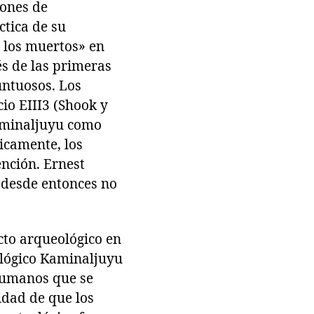
iones de
tica de su
 los muertos» en
és de las primeras
untuosos. Los
cio EIII3 (Shook y
Kaminaljuyu como
icamente, los
ención. Ernest
o desde entonces no
cto arqueológico en
ológico Kaminaljuyu
humanos que se
idad de que los