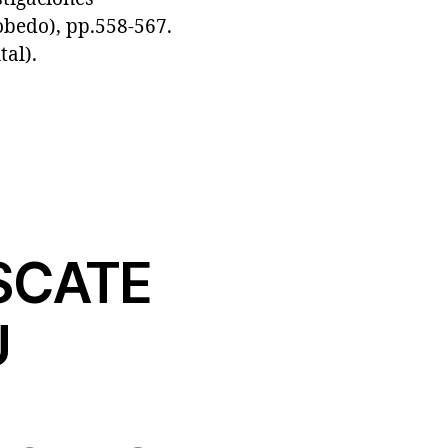
obedo), pp.558-567.
al).
SCATE
U