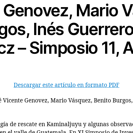
 Genovez, Mario 
gos, Inés Guerrero
z – Simposio 11, 
Descargar este artículo en formato PDF
sé Vicente Genovez, Mario Vásquez, Benito Burgos
 de rescate en Kaminaljuyu y algunas observac
en el valle de Guatemala. En XI Simposio de Inve