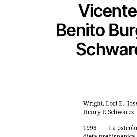
Vicente
Benito Bur
Schwarc
Wright, Lori E., Jo
Henry P. Schwarcz
1998 La osteología
dieta prehispánica 