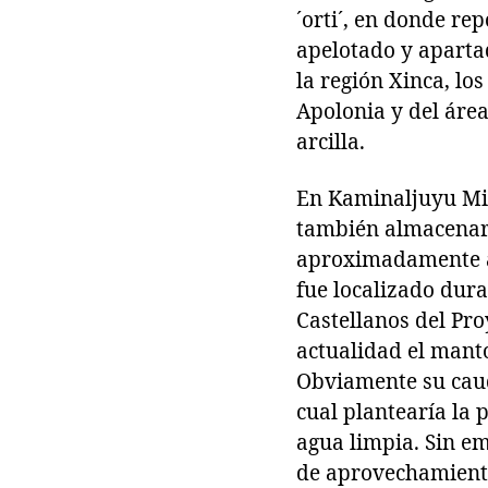
´orti´, en donde re
apelotado y apartad
la región Xinca, lo
Apolonia y del área
arcilla.
En Kaminaljuyu Mir
también almacenara
aproximadamente a 
fue localizado dura
Castellanos del Pro
actualidad el mant
Obviamente su caud
cual plantearía la 
agua limpia. Sin e
de aprovechamiento