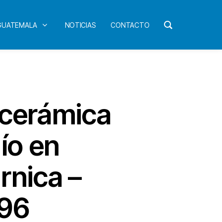
 GUATEMALA
NOTICIAS
CONTACTO
 cerámica
ío en
rnica –
996