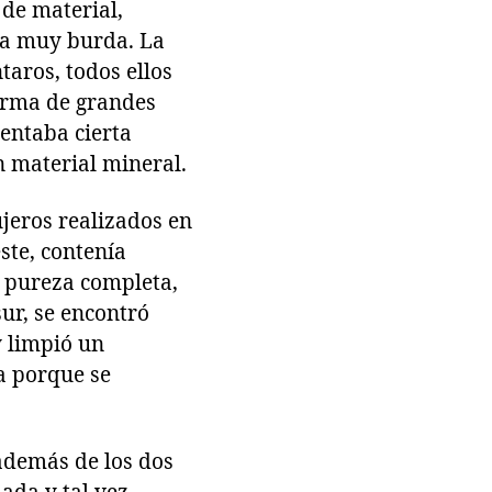
 de material,
oja muy burda. La
aros, todos ellos
forma de grandes
sentaba cierta
 material mineral.
ujeros realizados en
este, contenía
n pureza completa,
sur, se encontró
y limpió un
ea porque se
 además de los dos