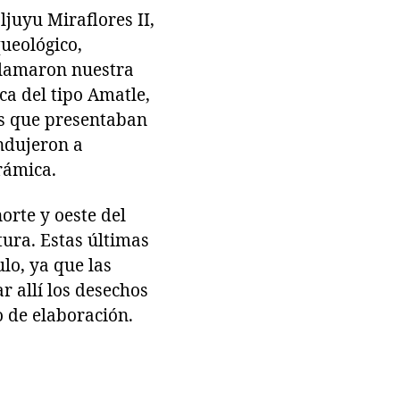
juyu Miraflores II,
queológico,
 llamaron nuestra
ca del tipo Amatle,
os que presentaban
ondujeron a
rámica.
orte y oeste del
tura. Estas últimas
lo, ya que las
 allí los desechos
o de elaboración.