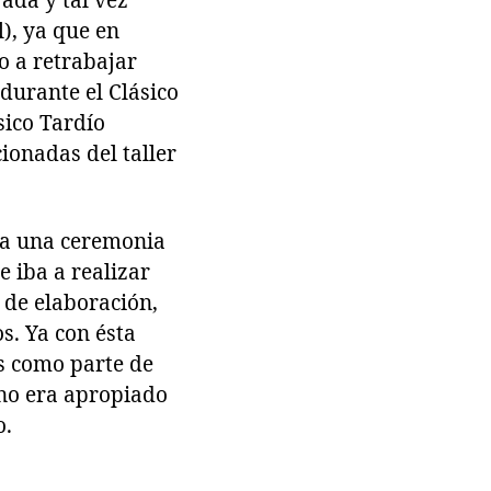
ada y tal vez
), ya que en
o a retrabajar
 durante el Clásico
sico Tardío
cionadas del taller
 a una ceremonia
e iba a realizar
 de elaboración,
s. Ya con ésta
os como parte de
no era apropiado
o.