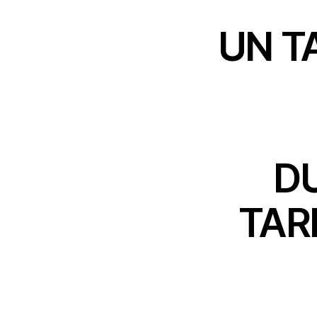
UN T
D
TAR