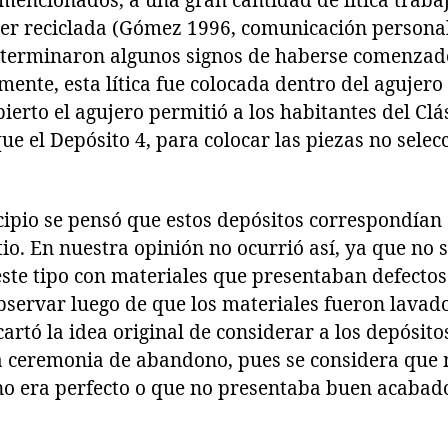
mencionados, a una gran cantidad de lítica trabaj
 ser reciclada (Gómez 1996, comunicación personal
eterminaron algunos signos de haberse comenzad
emente, esta lítica fue colocada dentro del agujero
erto el agujero permitió a los habitantes del Clá
 que el Depósito 4, para colocar las piezas no selec
ipio se pensó que estos depósitos correspondían
io. En nuestra opinión no ocurrió así, ya que no s
ste tipo con materiales que presentaban defectos
bservar luego de que los materiales fueron lavado
artó la idea original de considerar a los depósit
 ceremonia de abandono, pues se considera que 
no era perfecto o que no presentaba buen acabad