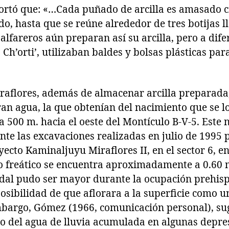
portó que: «…Cada puñado de arcilla es amasado ci
o, hasta que se reúne alrededor de tres botijas l
s alfareros aún preparan así su arcilla, pero a dif
 Ch’orti’, utilizaban baldes y bolsas plásticas pa
aflores, además de almacenar arcilla preparada,
n agua, la que obtenían del nacimiento que se l
500 m. hacia el oeste del Montículo B-V-5. Este 
nte las excavaciones realizadas en julio de 1995 
yecto Kaminaljuyu Miraflores II, en el sector 6, e
o freático se encuentra aproximadamente a 0.60 
al pudo ser mayor durante la ocupación prehispán
posibilidad de que aflorara a la superficie como 
mbargo, Gómez (1966, comunicación personal), sug
 del agua de lluvia acumulada en algunas depres