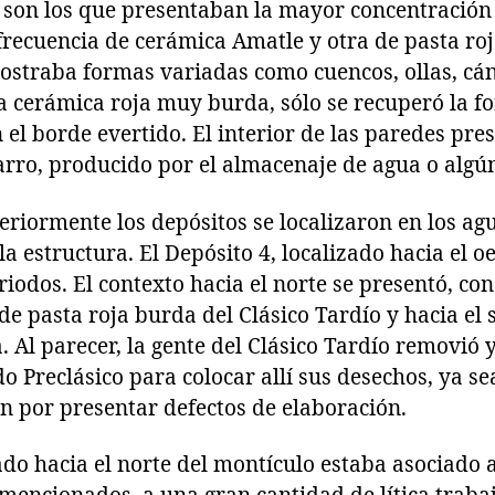
6 son los que presentaban la mayor concentración
 frecuencia de cerámica Amatle y otra de pasta r
ostraba formas variadas como cuencos, ollas, cánt
a cerámica roja muy burda, sólo se recuperó la 
n el borde evertido. El interior de las paredes pre
rro, producido por el almacenaje de agua o algún
riormente los depósitos se localizaron en los ag
a estructura. El Depósito 4, localizado hacia el o
iodos. El contexto hacia el norte se presentó, co
e pasta roja burda del Clásico Tardío y hacia el 
. Al parecer, la gente del Clásico Tardío removió 
o Preclásico para colocar allí sus desechos, ya s
n por presentar defectos de elaboración.
ado hacia el norte del montículo estaba asociado