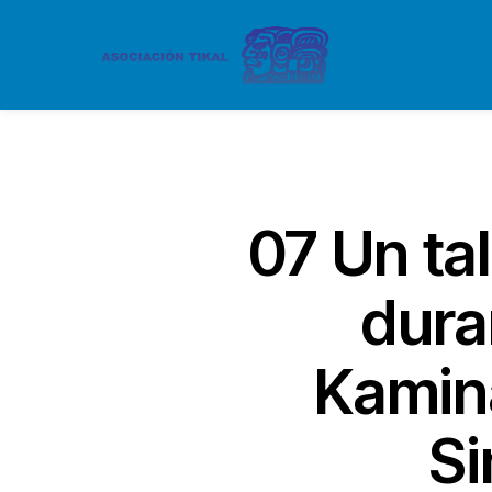
07 Un ta
dura
Kamina
Si