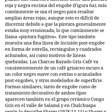
roja y negra encima del engobe (Figura 6a); más
comúnmente se usa el negro para resaltar
amplias áreas rojas, aunque esto es difícil de
discernir debido a que la pintura generalmente
estaba muy erosionada, lo que comúnmente se
llama «pintura fugitiva». Este tipo también
muestra una fina línea de incisión post-engobe
en forma de estrella, rectángulos y cuadrados
achurados, así como motivos de líneas
quebradas. Las Charcas Rayado Gris-Café va
consistentemente de un café grisáceo oscuro a
un color negro suave con estrías o acanalados
post-engobes, y otros modelados de superficie.
Formas similares, tanto de engobe como de
tratamiento decorativo de ambos tipos
aparecen también en el grupo cerámico Congo
Gris en el valle de Salamá y en Chalchuapa
según lo describe Sharer (1978:13-15) y Sharer y