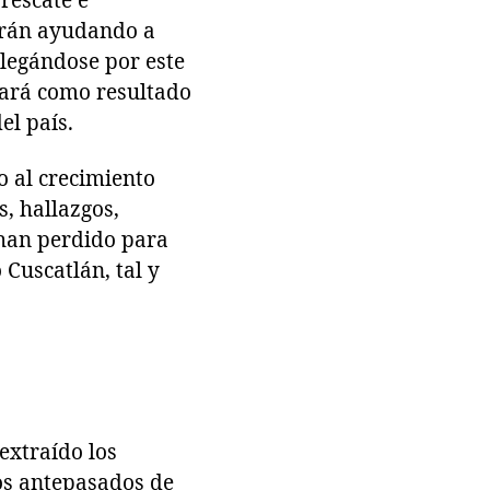
rescate e
arán ayudando a
llegándose por este
 dará como resultado
el país.
o al crecimiento
, hallazgos,
 han perdido para
 Cuscatlán, tal y
extraído los
Los antepasados de