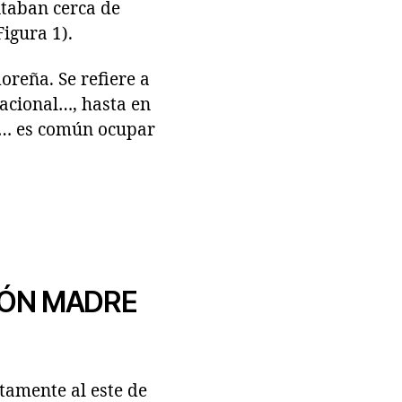
itaban cerca de
Figura 1).
oreña. Se refiere a
nacional…, hasta en
or… es común ocupar
IÓN MADRE
stamente al este de