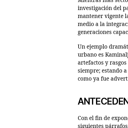
Mientras más sector
investigación del 
mantener vigente la
medio a la integrac
generaciones capace
Un ejemplo dramáti
urbano es Kaminalj
artefactos y rasgos
siempre; estando a 
como ya fue advert
ANTECEDE
Con el fin de expon
siguientes párrafo