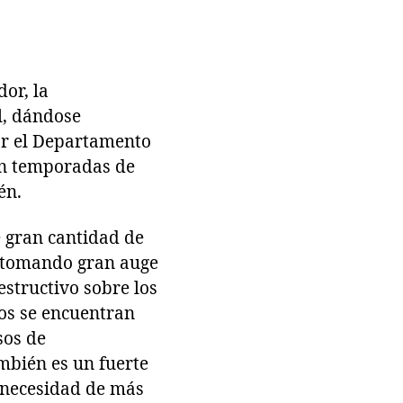
dor, la
l, dándose
or el Departamento
con temporadas de
én.
e gran cantidad de
, tomando gran auge
estructivo sobre los
tos se encuentran
sos de
mbién es un fuerte
a necesidad de más