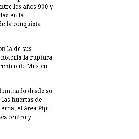
ntre los años 900 y
das en la
e la conquista
on la de sus
 notoria la ruptura
l centro de México
l dominado desde su
e las huertas de
rna, el área Pipil
nes centro y