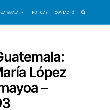
 GUATEMALA
NOTICIAS
CONTACTO
 Guatemala:
María López
amayoa –
93