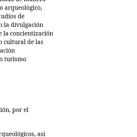
io arqueológico,
tudios de
n la divulgación
 la concientización
 cultural de las
ración
un turismo
ón, por el
queológicos, así