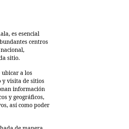
la, es esencial
 abundantes centros
 nacional,
a sitio.
 ubicar a los
y visita de sitios
ionan información
os y geográficos,
vos, así como poder
echada de manera