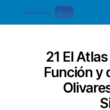
21 El Atla
Función y 
Olivare
S