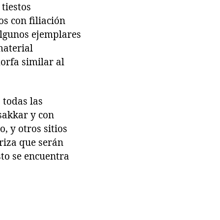
 tiestos
os con filiación
algunos ejemplares
material
orfa similar al
 todas las
sakkar y con
, y otros sitios
eriza que serán
sto se encuentra