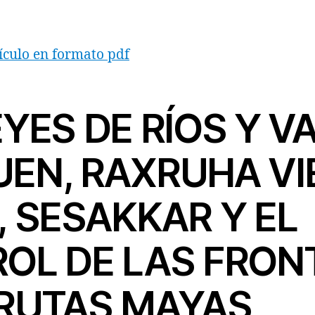
ículo en formato pdf
YES DE RÍOS Y V
EN, RAXRUHA VI
, SESAKKAR Y EL
OL DE LAS FRON
 RUTAS MAYAS