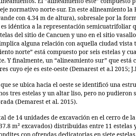
lineamientos. El “alineamiento este” compuesto po
 eje normativo norte-sur. En este alineamiento la E
de con 4.34 m de altura), sobresale por la form
 es idéntica a la representación semicuatrifoliar 
telas del sitio de Cancuen y uno en el sitio vasall
implica alguna relación con aquella ciudad vista 
iento norte” está compuesto por seis estelas y cua
te. Y finalmente, un “alineamiento sur” que está
res cuyo eje es este-oeste (Demarest et a.l 2015; J.
) que se ubica hacia el oeste se identificó una est
os tres estelas y un altar liso, pero no pudieron
rada (Demarest et al. 2015).
tal de 14 unidades de excavación en el cerro de l
.8 m² excavados) distribuidas entre 11 estelas y
ondites con ofrendas dedicatorias en siete estelas