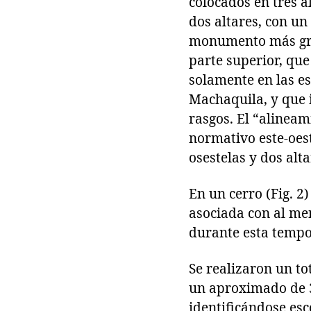
colocados en tres a
dos altares, con un
monumento más gran
parte superior, que
solamente en las es
Machaquila, y que 
rasgos. El “alineam
normativo este-oes
osestelas y dos alta
En un cerro (Fig. 2
asociada con al men
durante esta tempo
Se realizaron un to
un aproximado de 37
identificándose esc