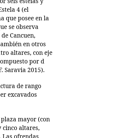
r seis estelas y
stela 4 (el
a que posee en la
que se observa
o de Cancuen,
también en otros
tro altares, con eje
 compuesto por d
F. Saravia 2015).
ructura de rango
 ser excavados
a plaza mayor (con
 cinco altares,
. Las ofrendas