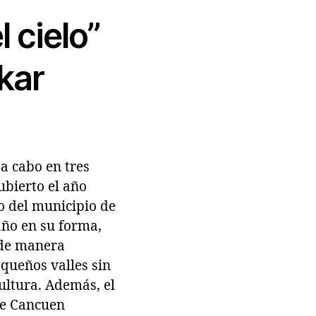
l cielo”
kar
a cabo en tres
cubierto el año
o del municipio de
raño en su forma,
 de manera
queños valles sin
ultura. Además, el
 de Cancuen