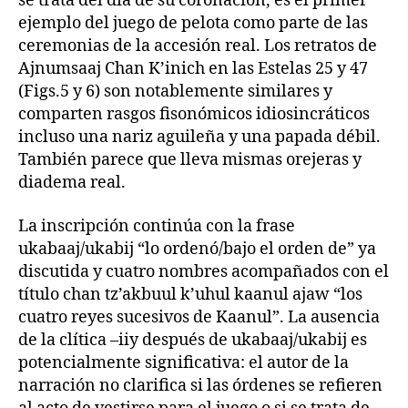
se trata del día de su coronación, es el primer
ejemplo del juego de pelota como parte de las
ceremonias de la accesión real. Los retratos de
Ajnumsaaj Chan K’inich en las Estelas 25 y 47
(Figs.5 y 6) son notablemente similares y
comparten rasgos fisonómicos idiosincráticos
incluso una nariz aguileña y una papada débil.
También parece que lleva mismas orejeras y
diadema real.
La inscripción continúa con la frase
ukabaaj/ukabij “lo ordenó/bajo el orden de” ya
discutida y cuatro nombres acompañados con el
título chan tz’akbuul k’uhul kaanul ajaw “los
cuatro reyes sucesivos de Kaanul”. La ausencia
de la clítica –iiy después de ukabaaj/ukabij es
potencialmente significativa: el autor de la
narración no clarifica si las órdenes se refieren