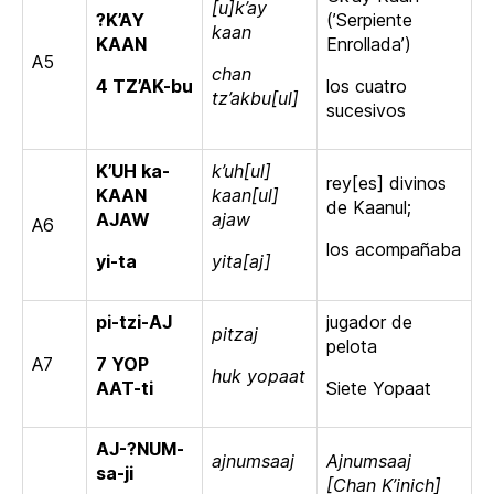
[u]k’ay
?K’AY
(’Serpiente
kaan
KAAN
Enrollada’)
A5
chan
4 TZ’AK-bu
los cuatro
tz’akbu[ul]
sucesivos
K’UH ka-
k’uh[ul]
rey[es] divinos
KAAN
kaan[ul]
de Kaanul;
AJAW
ajaw
A6
los acompañaba
yi-ta
yita[aj]
pi-tzi-AJ
jugador de
pitzaj
pelota
A7
7 YOP
huk yopaat
AAT-ti
Siete Yopaat
AJ-?NUM-
ajnumsaaj
Ajnumsaaj
sa-ji
[Chan K’inich]