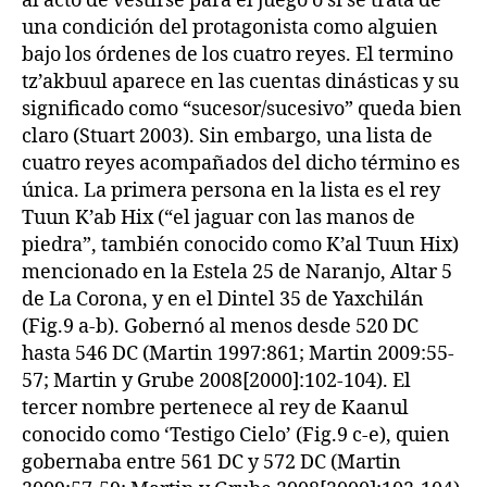
al acto de vestirse para el juego o si se trata de
una condición del protagonista como alguien
bajo los órdenes de los cuatro reyes. El termino
tz’akbuul aparece en las cuentas dinásticas y su
significado como “sucesor/sucesivo” queda bien
claro (Stuart 2003). Sin embargo, una lista de
cuatro reyes acompañados del dicho término es
única. La primera persona en la lista es el rey
Tuun K’ab Hix (“el jaguar con las manos de
piedra”, también conocido como K’al Tuun Hix)
mencionado en la Estela 25 de Naranjo, Altar 5
de La Corona, y en el Dintel 35 de Yaxchilán
(Fig.9 a-b). Gobernó al menos desde 520 DC
hasta 546 DC (Martin 1997:861; Martin 2009:55-
57; Martin y Grube 2008[2000]:102-104). El
tercer nombre pertenece al rey de Kaanul
conocido como ‘Testigo Cielo’ (Fig.9 c-e), quien
gobernaba entre 561 DC y 572 DC (Martin