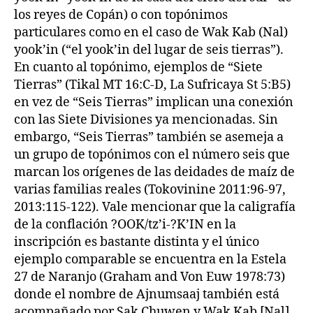
los reyes de Copán) o con topónimos
particulares como en el caso de Wak Kab (Nal)
yook’in (“el yook’in del lugar de seis tierras”).
En cuanto al topónimo, ejemplos de “Siete
Tierras” (Tikal MT 16:C-D, La Sufricaya St 5:B5)
en vez de “Seis Tierras” implican una conexión
con las Siete Divisiones ya mencionadas. Sin
embargo, “Seis Tierras” también se asemeja a
un grupo de topónimos con el número seis que
marcan los orígenes de las deidades de maíz de
varias familias reales (Tokovinine 2011:96-97,
2013:115-122). Vale mencionar que la caligrafía
de la conflación ?OOK/tz’i-?K’IN en la
inscripción es bastante distinta y el único
ejemplo comparable se encuentra en la Estela
27 de Naranjo (Graham and Von Euw 1978:73)
donde el nombre de Ajnumsaaj también está
acompañado por Sak Chuwen y Wak Kab [Nal]