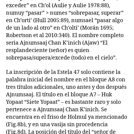
exceder” en Ch’ol (Aulie y Aulie 1978:88),
numuy “pasar” > numes “sobrepasar, superar”
en Ch’orti’ (Hull 2005:89), numsael “pasar algo
de un lado al otro” en Ch’olti’ (Morán 1695;
Robertson et al 2010:340). El nombre completo
seria Ajnumsaaj Chan K’inich (Ajaw) “El
resplandeciente (señor) es quien
sobrepasa/supera/excede (todo) en el cielo”.
La inscripción de la Estela 47 solo contiene la
palabra inicial del nombre en el bloque A8 con
tres títulos adicionales, uno antes y dos después
Ajnumsaaj. El título en el bloque A7 – Huk
Yopaat “Siete Yopaat” – es bastante raro y solo
pertenece a Ajnumsaaj Chan K’inich. Se
encuentra en el friso de Holmul ya mencionado
(Fig.8b), y en una vasija sin procedencia
(Fig.8d). La posición del título del “señor de