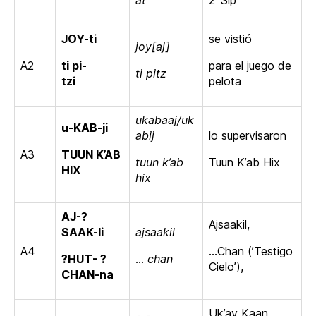
at
2 ‘Sip’
JOY-ti
se vistió
joy[aj]
A2
ti pi-
para el juego de
ti pitz
tzi
pelota
ukabaaj/uk
u-KAB-ji
abij
lo supervisaron
A3
TUUN K’AB
tuun k’ab
Tuun K’ab Hix
HIX
hix
AJ-?
Ajsaakil,
SAAK-li
ajsaakil
A4
…Chan (’Testigo
?HUT- ?
…
chan
Cielo’),
CHAN-na
Uk’ay Kaan