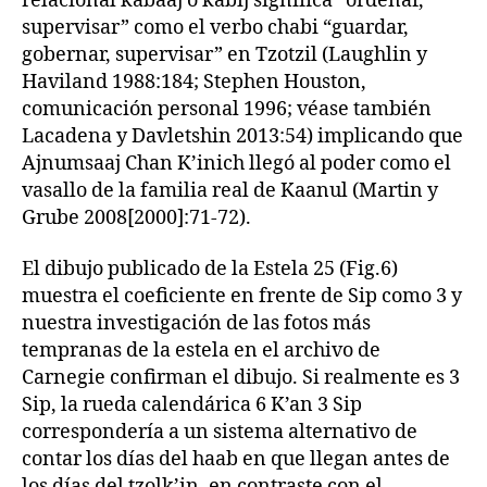
relacional kabaaj o kabij significa “ordenar,
supervisar” como el verbo chabi “guardar,
gobernar, supervisar” en Tzotzil (Laughlin y
Haviland 1988:184; Stephen Houston,
comunicación personal 1996; véase también
Lacadena y Davletshin 2013:54) implicando que
Ajnumsaaj Chan K’inich llegó al poder como el
vasallo de la familia real de Kaanul (Martin y
Grube 2008[2000]:71-72).
El dibujo publicado de la Estela 25 (Fig.6)
muestra el coeficiente en frente de Sip como 3 y
nuestra investigación de las fotos más
tempranas de la estela en el archivo de
Carnegie confirman el dibujo. Si realmente es 3
Sip, la rueda calendárica 6 K’an 3 Sip
correspondería a un sistema alternativo de
contar los días del haab en que llegan antes de
los días del tzolk’in, en contraste con el