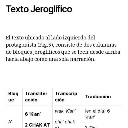
Texto Jeroglífico
El texto ubicado al lado izquierdo del
protagonista (Fig.5), consiste de dos columnas
de bloques jeroglíficos que se leen desde arriba
hacia abajo como una sola narración.
Bloq
Transliter
Transcrip
Traducción
ue
ación
ción
wak ‘K’an’
[en el día] 6
6 ‘K’an’
‘K’an’
A1
cha’ chak
2 CHAK AT