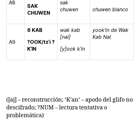
A8
sak
SAK
chuwen
chuwen blanco
CHUWEN
6 KAB
wak kab
yook’in de Wak
[nal]
Kab Nal
A9
?OOK/tz’i ?
K’IN
[y]ook k’in
([aj] – reconstrucción; ‘K’an’ – apodo del glifo no
descifrado; ?NUM – lectura tentativa o
problemática)