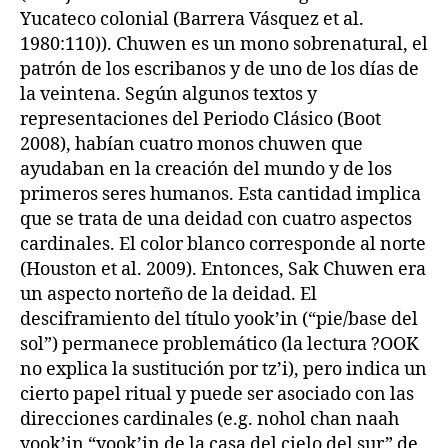
Yucateco colonial (Barrera Vásquez et al.
1980:110)). Chuwen es un mono sobrenatural, el
patrón de los escribanos y de uno de los días de
la veintena. Según algunos textos y
representaciones del Periodo Clásico (Boot
2008), habían cuatro monos chuwen que
ayudaban en la creación del mundo y de los
primeros seres humanos. Esta cantidad implica
que se trata de una deidad con cuatro aspectos
cardinales. El color blanco corresponde al norte
(Houston et al. 2009). Entonces, Sak Chuwen era
un aspecto norteño de la deidad. El
desciframiento del título yook’in (“pie/base del
sol”) permanece problemático (la lectura ?OOK
no explica la sustitución por tz’i), pero indica un
cierto papel ritual y puede ser asociado con las
direcciones cardinales (e.g. nohol chan naah
yook’in “yook’in de la casa del cielo del sur” de