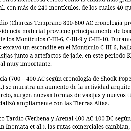
al, con más de 240 montículos, de los cuales 40 q
edio (Charcas Temprano 800-600 AC cronología p
evidencia material proviene principalmente de ba
 de los Montículos C-III-6, C-III-9 y C-III-10. Dura
 excavó un escondite en el Montículo C-III-6, hall
sijas junto a artefactos de jade, en este periodo
ial muy importante.
ncia (700 – 400 AC según cronología de Shook-Pop
.) se muestra un aumento de la actividad arquite
rcio, surgen nuevas formas de vasijas y nuevos ti
ializó ampliamente con las Tierras Altas.
ico Tardío (Verbena y Arenal 400 AC-100 DC segú
n Inomata et al.), las rutas comerciales cambian