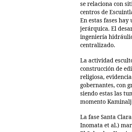
se relaciona con si
centros de Escuintl
En estas fases hay
jerárquica. El desa
ingeniería hidráuli
centralizado.
La actividad escult
construcción de ed
religiosa, evidenci
gobernantes, con g
siendo estas las tu
momento Kaminalju
La fase Santa Clar
Inomata et al.) marc