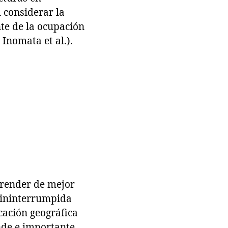
 considerar la
nte de la ocupación
Inomata et al.).
prender de mejor
n ininterrumpida
cación geográfica
ande e importante