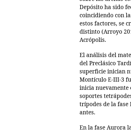
Depósito ha sido f
coincidiendo con la
estos factores, se 
distinto (Arroyo 20
Acrópolis.
El análisis del mat
del Preclásico Tard
superficie inician 
Montículo E-III-3 f
inicia nuevamente e
soportes tetrápode
trípodes de la fas
antes.
En la fase Aurora l