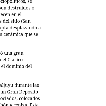
iopolíticos, se
son destruidos o
ecen en el
 del sitio (San
rupta desplazando a
ón cerámica que se
ró una gran
 el Clásico
 el dominio del
aljuyu durante las
ó un Gran Depósito
sociados, colocados
bón y ceniza. Este