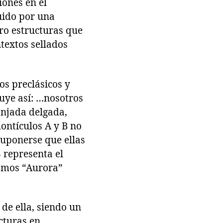
iones en el
uido por una
tro estructuras que
ntextos sellados
os preclásicos y
uye así: …nosotros
anjada delgada,
ontículos A y B no
suponerse que ellas
3 representa el
mamos “Aurora”
de ella, siendo un
cturas en