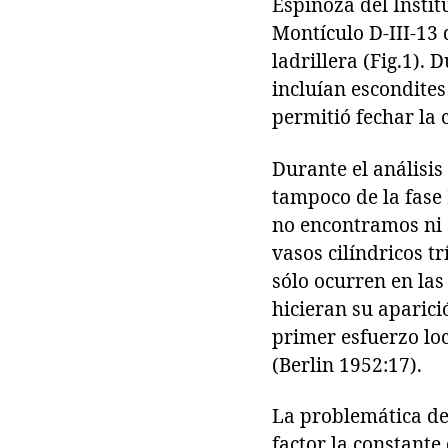
Espinoza del Instit
Montículo D-III-13
ladrillera (Fig.1).
incluían escondites
permitió fechar la 
Durante el análisis
tampoco de la fase
no encontramos ni 
vasos cilíndricos t
sólo ocurren en las
hicieran su aparici
primer esfuerzo loc
(Berlin 1952:17).
La problemática de 
factor la constante