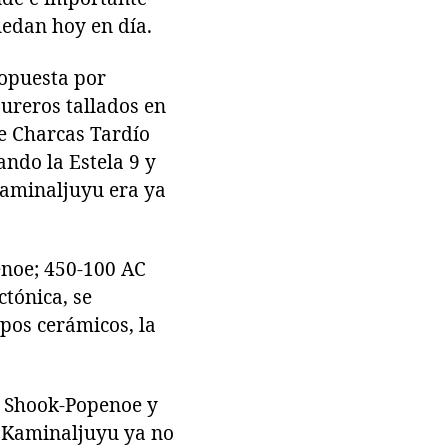
uedan hoy en día.
ropuesta por
sureros tallados en
nte Charcas Tardío
ando la Estela 9 y
 Kaminaljuyu era ya
enoe; 450-100 AC
ctónica, se
pos cerámicos, la
n Shook-Popenoe y
, Kaminaljuyu ya no