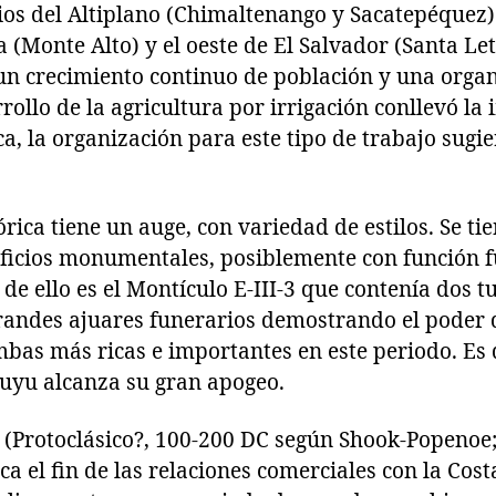
tios del Altiplano (Chimaltenango y Sacatepéquez) 
a (Monte Alto) y el oeste de El Salvador (Santa Le
 un crecimiento continuo de población y una orga
rrollo de la agricultura por irrigación conllevó l
ca, la organización para este tipo de trabajo sugi
órica tiene un auge, con variedad de estilos. Se t
ificios monumentales, posiblemente con función f
a de ello es el Montículo E-III-3 que contenía dos 
randes ajuares funerarios demostrando el poder 
mbas más ricas e importantes en este periodo. Es d
yu alcanza su gran apogeo.
a (Protoclásico?, 100-200 DC según Shook-Popenoe
a el fin de las relaciones comerciales con la Costa