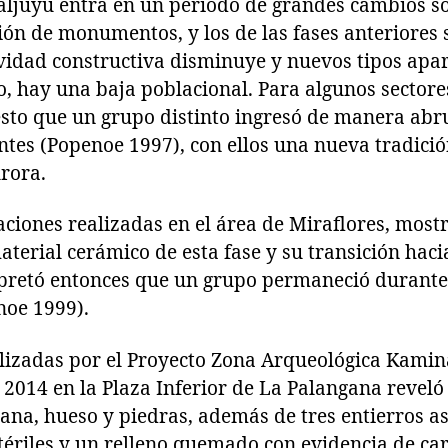
ljuyu entra en un periodo de grandes cambios soc
ión de monumentos, y los de las fases anteriores 
ividad constructiva disminuye y nuevos tipos apar
, hay una baja poblacional. Para algunos sectores
esto que un grupo distinto ingresó de manera ab
ntes (Popenoe 1997), con ellos una nueva tradici
rora.
ciones realizadas en el área de Miraflores, most
terial cerámico de esta fase y su transición hacia
pretó entonces que un grupo permaneció durante
noe 1999).
alizadas por el Proyecto Zona Arqueológica Kamin
2014 en la Plaza Inferior de La Palangana revel
ana, hueso y piedras, además de tres entierros a
tériles y un relleno quemado con evidencia de car