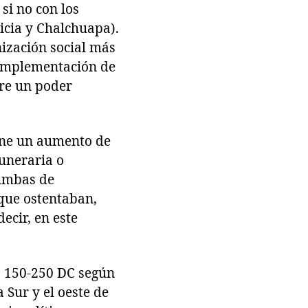
si no con los
ticia y Chalchuapa).
nización social más
a implementación de
ere un poder
iene un aumento de
uneraria o
tumbas de
que ostentaban,
ecir, en este
; 150-250 DC según
 Sur y el oeste de