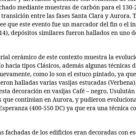
echado mediante muestras de carbón para el 130-
 transición entre las fases Santa Clara y Aurora
cree que este evento fue un marcador del fin o el i
14), depósitos similares fueron hallados en uno d
erial cerámico de este contexto muestra la evoluc
ío hacia tipos Clásicos, además algunas técnicas 
nuevamente, como lo son el estuco pintado, ya que
ueron halladas varias vasijas estucadas (Verbena)
sta decoración en vasijas Café – negro, Usulután 
s que continúan en Aurora, y pudieron evoluciona
e Esperanza (400-550 DC) ya que era una técnica c
as fachadas de los edificios eran decoradas con es