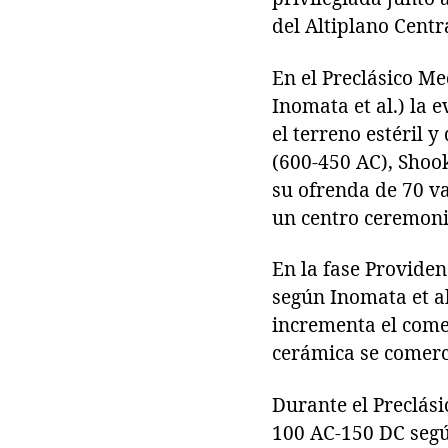
del Altiplano Centr
En el Preclásico M
Inomata et al.) la 
el terreno estéril y
(600-450 AC), Shook
su ofrenda de 70 va
un centro ceremon
En la fase Provide
según Inomata et al
incrementa el come
cerámica se comerc
Durante el Preclás
100 AC-150 DC segú