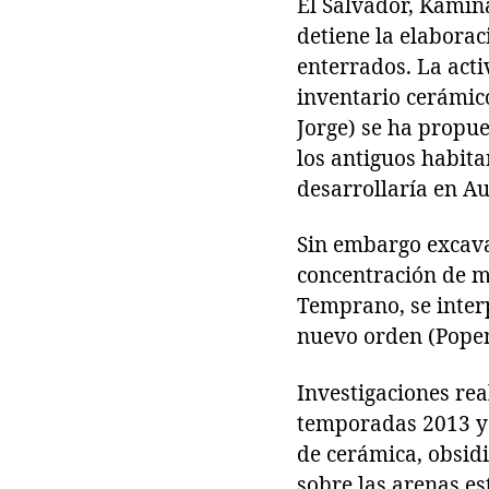
El Salvador, Kamina
detiene la elaborac
enterrados. La act
inventario cerámico
Jorge) se ha propu
los antiguos habita
desarrollaría en Au
Sin embargo excava
concentración de ma
Temprano, se inter
nuevo orden (Pope
Investigaciones re
temporadas 2013 y 
de cerámica, obsidi
sobre las arenas es