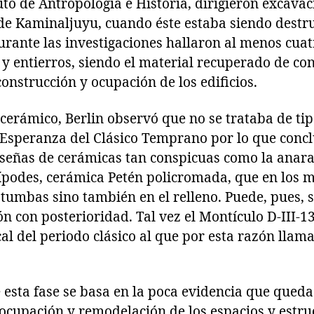
uto de Antropología e Historia, dirigieron excavac
 de Kaminaljuyu, cuando éste estaba siendo destr
 Durante las investigaciones hallaron al menos cua
 y entierros, siendo el material recuperado de co
construcción y ocupación de los edificios.
 cerámico, Berlin observó que no se trataba de tip
 Esperanza del Clásico Temprano por lo que concl
señas de cerámicas tan conspicuas como la anar
rípodes, cerámica Petén policromada, que en los m
 tumbas sino también en el relleno. Puede, pues, 
ón con posterioridad. Tal vez el Montículo D-III-1
al del periodo clásico al que por esta razón lla
esta fase se basa en la poca evidencia que queda 
 ocupación y remodelación de los espacios y estru