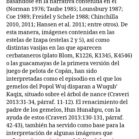
basándose en la narrativa contenida en él
(Norman 1976; Taube 1985; Lounsbury 1987;
Coe 1989; Freidel y Schele 1988; Chinchilla
2010, 2011; Hansen et al. 2011; entre otros). De
esta manera, imágenes contenidas en las
estelas de Izapa (estelas 2 y 5), así como
distintas vasijas en las que aparecen
cerbataneros (plato Blom, K1226, K1345, K4546)
o las guacamayas de la primera versión del
juego de pelota de Copán, han sido
interpretadas como el episodio en el que los
gemelos del Popol Wuj disparan a Wuqub’
Kaqix, situado sobre el árbol de nance (Craveri
2013:31-34, párraf. 11-12). El renacimiento del
padre de los gemelos, Hun Hunahpu, con la
ayuda de estos (Craveri 2013:130-131, párraf.
42-43), también ha servido como base para la
interpretación de algunas imágenes que