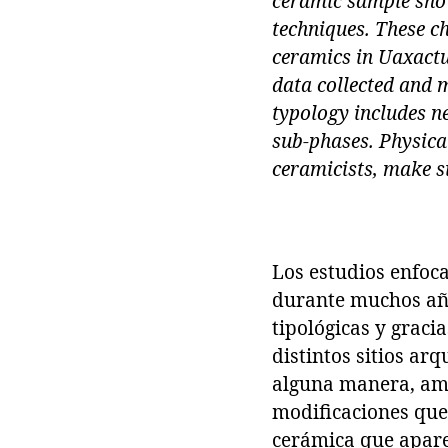
ceramic sample show
techniques. These c
ceramics in Uaxactu
data collected and m
typology includes n
sub-phases. Physica
ceramicists, make si
Los estudios enfoc
durante muchos año
tipológicas y graci
distintos sitios ar
alguna manera, amp
modificaciones que
cerámica que aparec