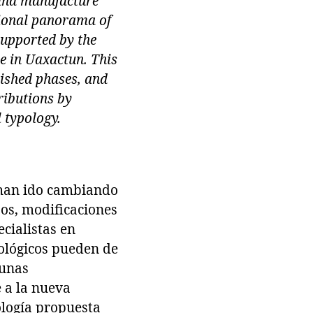
 and manufacture
tional panorama of
supported by the
re in Uaxactun. This
lished phases, and
ributions by
 typology.
s han ido cambiando
os, modificaciones
cialistas en
pológicos pueden de
gunas
 a la nueva
ología propuesta