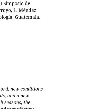
II Simposio de
rroyo, L. Méndez
nología, Guatemala.
ford, new conditions
ods, and a new
ab seasons, the