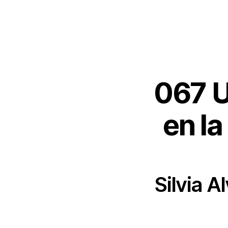
067
U
en l
Silvia 