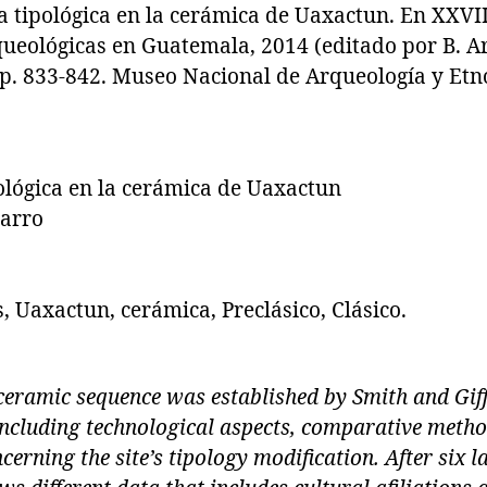
 tipológica en la cerámica de Uaxactun. En XXVI
queológicas en Guatemala, 2014 (editado por B. A
 pp. 833-842. Museo Nacional de Arqueología y Et
ológica en la cerámica de Uaxactun
jarro
s, Uaxactun, cerámica, Preclásico, Clásico.
ceramic sequence was established by Smith and Gif
including technological aspects, comparative meth
erning the site’s tipology modification. After six l