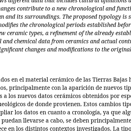
s different data that includes cultural afiliations
hanges contribute to a new chronological and func
n and its surroundings. The proposed typology is 
odifies the chronological periods established befo
ew ceramic types, a refinement of the already estab
l and chemical data from ceramics and actual cont
gnificant changes and modifications to the original
ados en el material cerámico de las Tierras Baja
s, principalmente con la aparición de nuevos tip
as a los nuevos datos cerámicos obtenidos por espe
queológicos de donde provienen. Estos cambios ti
liar los datos en cuanto a cronología, ya que al
 puedan llevarse a cabo, se deben principalmente
e en los distintos contextos investigados. La tip