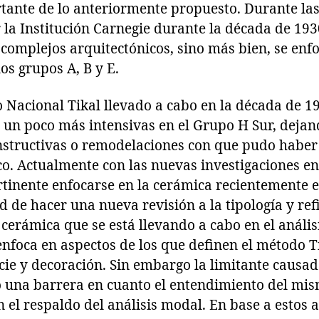
ante de lo anteriormente propuesto. Durante las
 la Institución Carnegie durante la década de 193
 complejos arquitectónicos, sino más bien, se enf
os grupos A, B y E.
 Nacional Tikal llevado a cabo en la década de 1
 un poco más intensivas en el Grupo H Sur, dejand
onstructivas o remodelaciones con que pudo haber
co. Actualmente con las nuevas investigaciones e
rtinente enfocarse en la cerámica recientemente 
d de hacer una nueva revisión a la tipología y ref
 cerámica que se está llevando a cabo en el anális
enfoca en aspectos de los que definen el método 
ie y decoración. Sin embargo la limitante causad
o una barrera en cuanto el entendimiento del mism
n el respaldo del análisis modal. En base a estos 