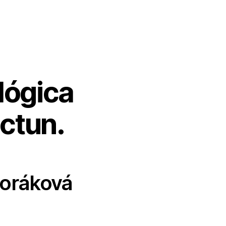
lógica
ctun.
Horáková