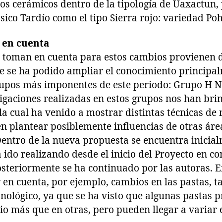
pos cerámicos dentro de la tipología de Uaxactun,
sico Tardío como el tipo Sierra rojo: variedad Poh
 en cuenta
se toman en cuenta para estos cambios provienen 
ue se ha podido ampliar el conocimiento principal
grupos más imponentes de este periodo: Grupo H N
stigaciones realizadas en estos grupos nos han b
la cual ha venido a mostrar distintas técnicas de
n plantear posiblemente influencias de otras áre
Dentro de la nueva propuesta se encuentra inicial
a ido realizando desde el inicio del Proyecto en co
steriormente se ha continuado por las autoras. En
en cuenta, por ejemplo, cambios en las pastas, ta
onológico, ya que se ha visto que algunas pastas
tio más que en otras, pero pueden llegar a variar 