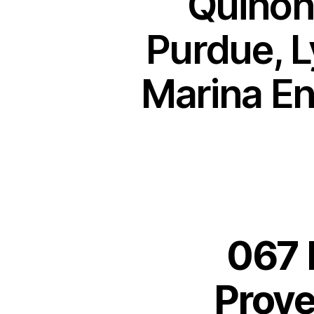
Quiñóne
Purdue, L
Marina En
067 
Proye