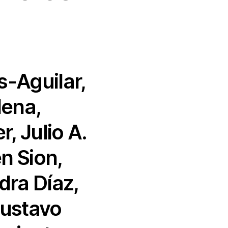
s-Aguilar,
dena,
, Julio A.
n Sion,
ndra Díaz,
Gustavo