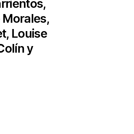
rrientos,
e Morales,
t, Louise
Colín y