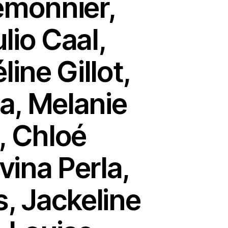
emonnier,
lio Caal,
line Gillot,
a, Melanie
, Chloé
vina Perla,
s, Jackeline