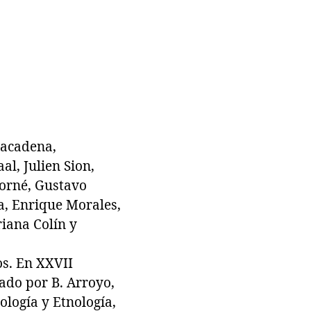
Lacadena,
l, Julien Sion,
Forné, Gustavo
a, Enrique Morales,
riana Colín y
s. En XXVII
ado por B. Arroyo,
ología y Etnología,