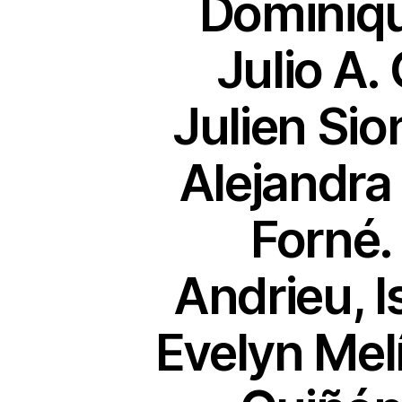
Dominiqu
Julio A.
Julien Sion
Alejandra
Forné.
Andrieu, I
Evelyn Melí