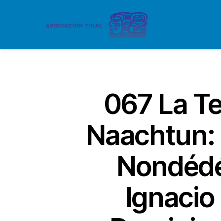
067 La T
Naachtun: 
Nondédéo
Ignacio