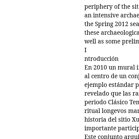
periphery of the s
an intensive archae
the Spring 2012 sea
these archaeological
well as some prelim
I
ntroducción
En 2010 un mural in
al centro de un con
ejemplo estándar pa
revelado que las ra
periodo Clásico Te
ritual longevos ma
historia del sitio 
importante particip
Este conjunto arqui