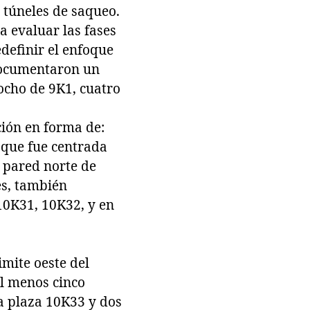
6 túneles de saqueo.
a evaluar las fases
definir el enfoque
 documentaron un
 ocho de 9K1, cuatro
ción en forma de:
 que fue centrada
a pared norte de
es, también
10K31, 10K32, y en
imite oeste del
al menos cinco
la plaza 10K33 y dos