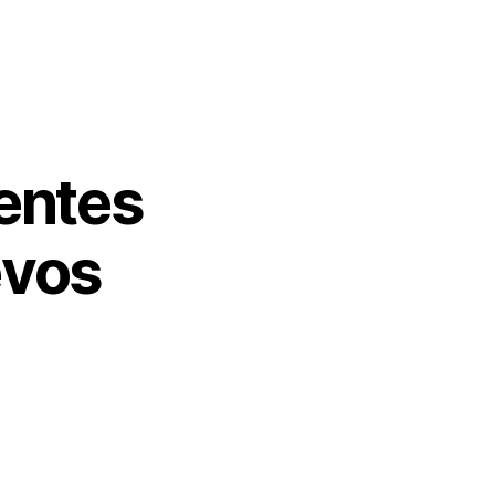
ientes
evos