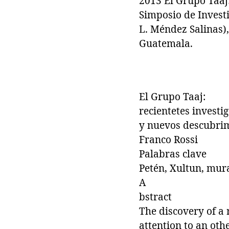
2013 El Grupo Taaj
Simposio de Invest
L. Méndez Salinas)
Guatemala.
El Grupo Taaj:
recientetes investi
y nuevos descubri
Franco Rossi
Palabras clave
Petén, Xultun, mural
A
bstract
The discovery of a
attention to an oth