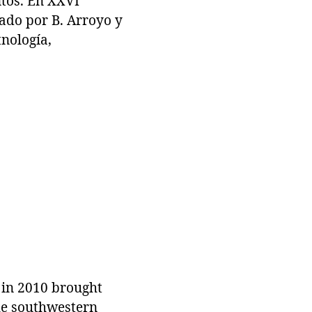
ntos. En XXVI
ado por B. Arroyo y
nología,
 in 2010 brought
the southwestern