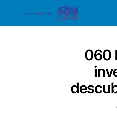
060 E
inv
descub