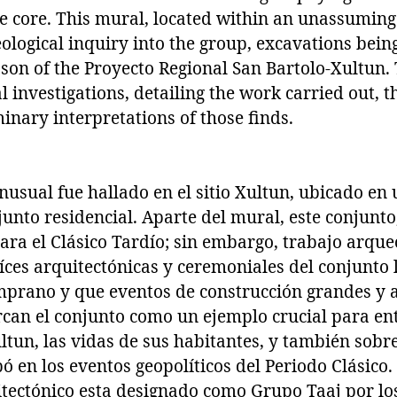
ite core. This mural, located within an unassumi
ological inquiry into the group, excavations bein
son of the Proyecto Regional San Bartolo-Xultun. 
 investigations, detailing the work carried out, t
inary interpretations of those finds.
usual fue hallado en el sitio Xultun, ubicado en 
junto residencial. Aparte del mural, este conjunto
ra el Clásico Tardío; sin embargo, trabajo arque
íces arquitectónicas y ceremoniales del conjunto 
mprano y que eventos de construcción grandes y 
rcan el conjunto como un ejemplo crucial para en
Xultun, las vidas de sus habitantes, y también sobr
ó en los eventos geopolíticos del Periodo Clásico.
tectónico esta designado como Grupo Taaj por los