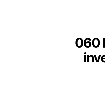
060 E
inv