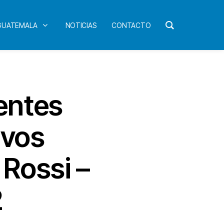
 GUATEMALA
NOTICIAS
CONTACTO
ientes
evos
Rossi –
2