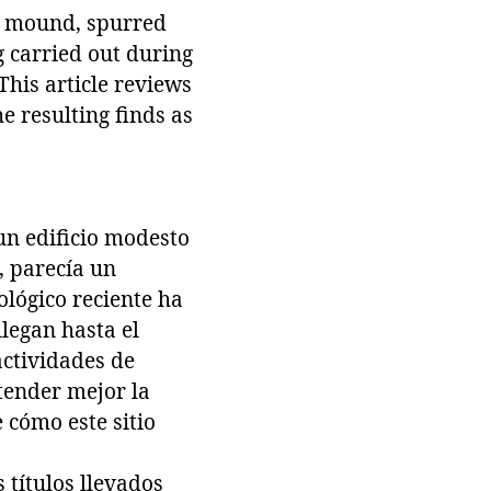
ng mound, spurred
g carried out during
This article reviews
he resulting finds as
un edificio modesto
, parecía un
ológico reciente ha
llegan hasta el
actividades de
tender mejor la
e cómo este sitio
 títulos llevados