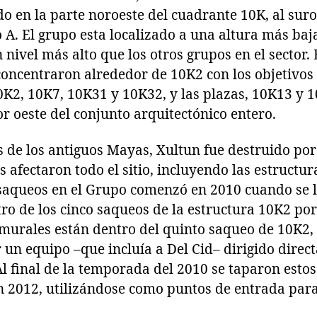
o en la parte noroeste del cuadrante 10K, al suro
 A. El grupo esta localizado a una altura más baja
 nivel más alto que los otros grupos en el sector. 
concentraron alrededor de 10K2 con los objetivos 
0K2, 10K7, 10K31 y 10K32, y las plazas, 10K13 y 
or oeste del conjunto arquitectónico entero.
 de los antiguos Mayas, Xultun fue destruido por
as afectaron todo el sitio, incluyendo las estructu
 saqueos en el Grupo comenzó en 2010 cuando se 
o de los cinco saqueos de la estructura 10K2 por
 murales están dentro del quinto saqueo de 10K2, 
un equipo –que incluía a Del Cid– dirigido direc
l final de la temporada del 2010 se taparon estos
en 2012, utilizándose como puntos de entrada par