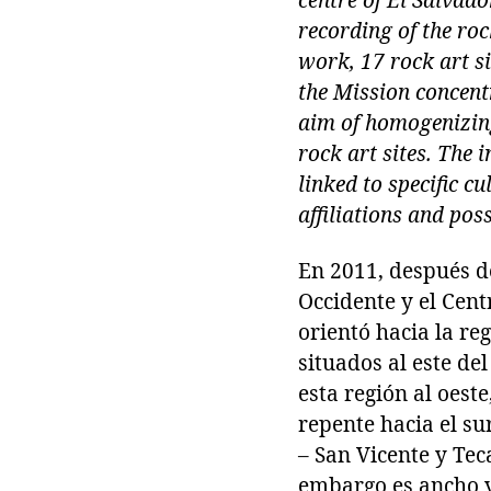
centre of El Salvad
recording of the rock
work, 17 rock art si
the Mission concentr
aim of homogenizing
rock art sites. The
linked to specific c
affiliations and pos
En 2011, después d
Occidente y el Cent
orientó hacia la re
situados al este de
esta región al oest
repente hacia el su
– San Vicente y Tec
embargo es ancho y 