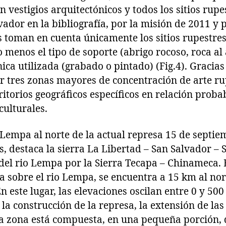
 vestigios arquitectónicos y todos los sitios rupe
lvador en la bibliografía, por la misión de 2011 y 
 toman en cuenta únicamente los sitios rupestres 
o menos el tipo de soporte (abrigo rocoso, roca al 
écnica utilizada (grabado o pintado) (Fig.4). Gracia
r tres zonas mayores de concentración de arte ru
itorios geográficos específicos en relación prob
culturales.
 Lempa al norte de la actual represa 15 de septi
ís, destaca la sierra La Libertad – San Salvador – 
 del rio Lempa por la Sierra Tecapa – Chinameca.
 sobre el rio Lempa, se encuentra a 15 km al nort
n este lugar, las elevaciones oscilan entre 0 y 500
a construcción de la represa, la extensión de las
La zona está compuesta, en una pequeña porción, d