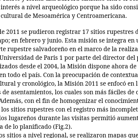
l interés a nivel arqueológico porque ha sido con
ea cultural de Mesoamérica y Centroamericana.
e 2011 se pudieron registrar 17 sitios rupestres
o; en febrero y junio. Esta misión se integra en 
rte rupestre salvadoreño en el marco de la realiza
Universidad de Paris 1 por parte del director del
lizados desde el 2004, la Misión dispone ahora de
en todo el país. Con la preocupación de contextual
ltural y cronológico, la Misión 2011 se enfocó en l
s de asentamientos, los cuales son más fáciles de 
demás, con el fin de homogenizar el conocimiento 
 los sitios rupestres con el registro más incomple
los lugareños durante las visitas permitió aument
 de lo planificado (Fig.2).
os sitios a nivel regional, se realizaron mapas que