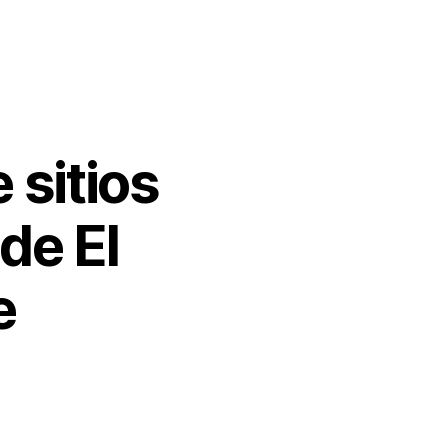
 sitios
 de El
e