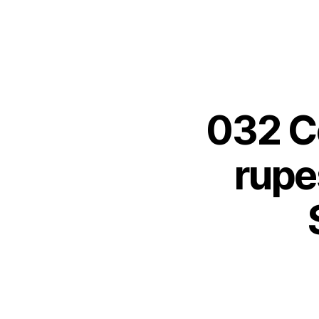
032 Co
rupes