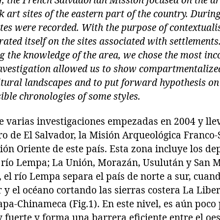
or, the French Salvadorian Mission focused on the a
 art sites of the eastern part of the country. During
tes were recorded. With the purpose of contextualis
ated itself on the sites associated with settlements
 the knowledge of the area, we chose the most inc
 investigation allowed us to show compartmentalize
ultural landscapes and to put forward hypothesis on
sible chronologies of some styles.
e varias investigaciones empezadas en 2004 y lle
ro de El Salvador, la Misión Arqueológica Franco
gión Oriente de este país. Esta zona incluye los 
l río Lempa; La Unión, Morazán, Usulután y San Mi
e, el río Lempa separa el país de norte a sur, cuan
r y el océano cortando las sierras costera La Libe
apa-Chinameca (Fig.1). En este nivel, es aún poco
fuerte y forma una barrera eficiente entre el oest