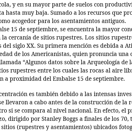
ola, y en su mayor parte de suelos con productiv
 hasta muy baja. Sumado a los recursos que pro
como acogedor para los asentamientos antiguos.
lse 15 de septiembre, se encuentra la mayor conc
la cercanía de sitios rupestres. Los sitios rupest
s del siglo XX. Su primera mención es debida a Ati
edad de los Americanistas, quien pronuncia una c
llamada “Algunos datos sobre la Arqueología de l
tios rupestres entre los cuales las rocas al aire li
an a proximidad del Embalse 15 de septiembre.
centración es también debido a las intensas inves
e llevaron a cabo antes de la construcción de la 
tro si se compara al nivel nacional. En efecto, el 
, dirigido por Stanley Boggs a finales de los 70, t
 sitios (rupestres y asentamientos) ubicados fot