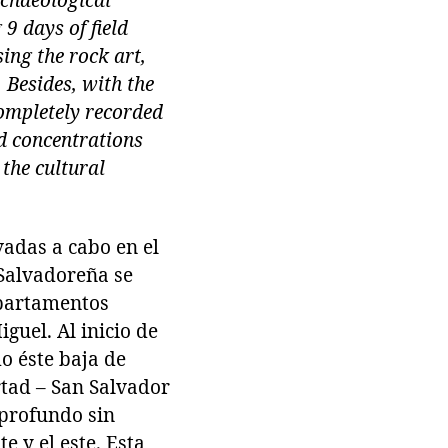
rchaeological
 9 days of field
ing the rock art,
. Besides, with the
ompletely recorded
d concentrations
 the cultural
vadas a cabo en el
-Salvadoreña se
departamentos
guel. Al inicio de
do éste baja de
rtad – San Salvador
 profundo sin
e y el este. Esta