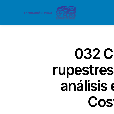
032 C
rupestres 
análisis
Cos