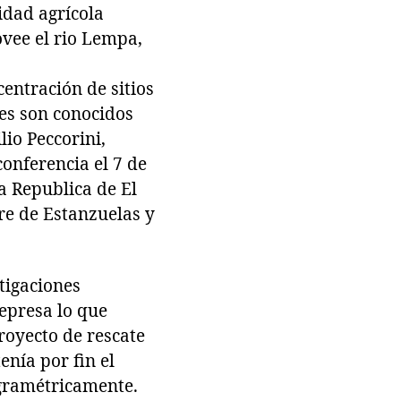
idad agrícola
vee el rio Lempa,
entración de sitios
res son conocidos
lio Peccorini,
onferencia el 7 de
a Republica de El
bre de Estanzuelas y
tigaciones
represa lo que
proyecto de rescate
enía por fin el
ogramétricamente.