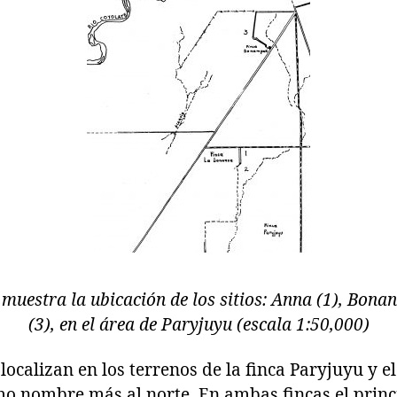
muestra la ubicación de los sitios: Anna (1), Bona
(3), en el área de Paryjuyu (escala 1:50,000)
ocalizan en los terrenos de la finca Paryjuyu y e
mo nombre más al norte. En ambas fincas el princi