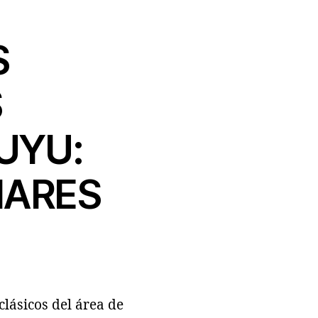
S
S
UYU:
NARES
lásicos del área de