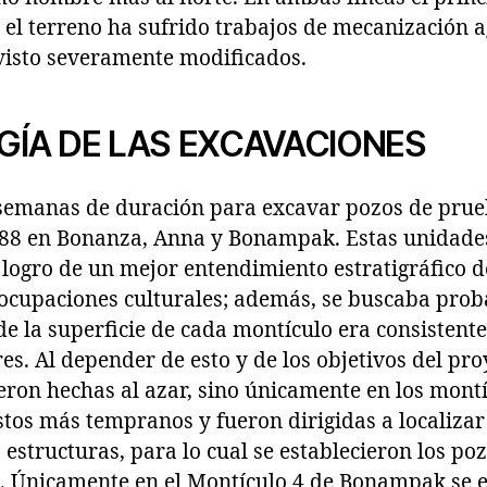
 el terreno ha sufrido trabajos de mecanización ag
visto severamente modificados.
ÍA DE LAS EXCAVACIONES
emanas de duración para excavar pozos de prueb
988 en Bonanza, Anna y Bonampak. Estas unidade
logro de un mejor entendimiento estratigráfico de l
 ocupaciones culturales; además, se buscaba proba
e la superficie de cada montículo era consistente
es. Al depender de esto y de los objetivos del pro
eron hechas al azar, sino únicamente en los mont
stos más tempranos y fueron dirigidas a localiza
 estructuras, para lo cual se establecieron los po
. Únicamente en el Montículo 4 de Bonampak se 