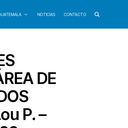
 GUATEMALA
NOTICIAS
CONTACTO
ES
ÁREA DE
ADOS
u P. –