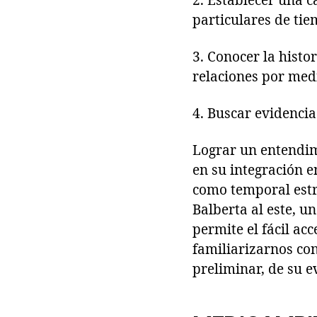
2. Establecer una c
particulares de tie
3. Conocer la histor
relaciones por med
4. Buscar evidenci
Lograr un entendimi
en su integración e
como temporal estri
Balberta al este, u
permite el fácil ac
familiarizarnos co
preliminar, de su e