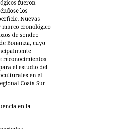
ógicos fueron
iéndose los
perficie. Nuevas
r marco cronológico
pozos de sondeo
 de Bonanza, cuyo
incipalmente
de reconocimientos
para el estudio del
oculturales en el
Regional Costa Sur
uencia en la