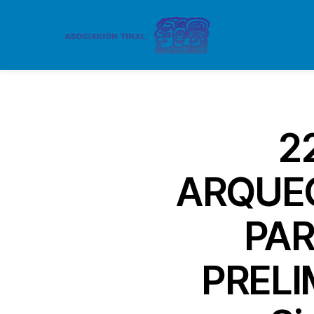
2
ARQUEO
PAR
PRELI