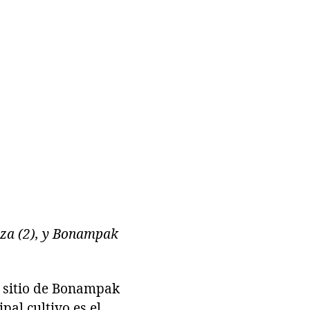
nza (2), y Bonampak
l sitio de Bonampak
pal cultivo es el