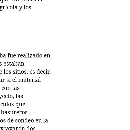
rícola y los
a fue realizado en
s estaban
os sitios, es decir,
r si el material
 con las
yecto, las
ículos que
r basureros
zos de sondeo en la
excavaron dos