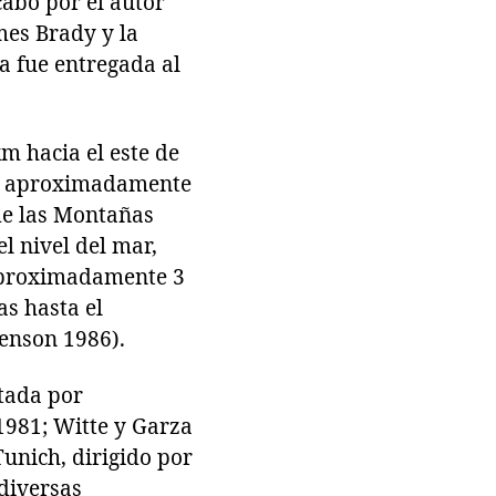
cabo por el autor
mes Brady y la
a fue entregada al
m hacia el este de
 y aproximadamente
 de las Montañas
l nivel del mar,
e aproximadamente 3
s hasta el
enson 1986).
itada por
 1981; Witte y Garza
unich, dirigido por
 diversas