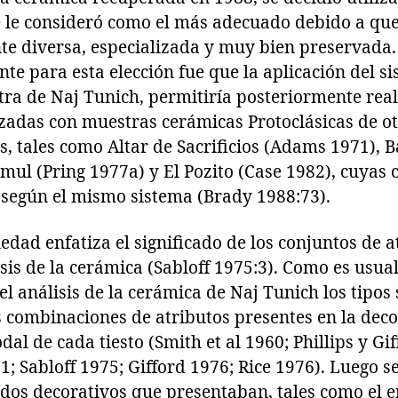
e le consideró como el más adecuado debido a que
te diversa, especializada y muy bien preservada.
e para esta elección fue que la aplicación del si
tra de Naj Tunich, permitiría posteriormente real
adas con muestras cerámicas Protoclásicas de otr
s, tales como Altar de Sacrificios (Adams 1971), 
mul (Pring 1977a) y El Pozito (Case 1982), cuyas
s según el mismo sistema (Brady 1988:73).
iedad enfatiza el significado de los conjuntos de 
sis de la cerámica (Sabloff 1975:3). Como es usual
 el análisis de la cerámica de Naj Tunich los tipos
s combinaciones de atributos presentes en la dec
al de cada tiesto (Smith et al 1960; Phillips y Gi
; Sabloff 1975; Gifford 1976; Rice 1976). Luego s
os decorativos que presentaban, tales como el eng