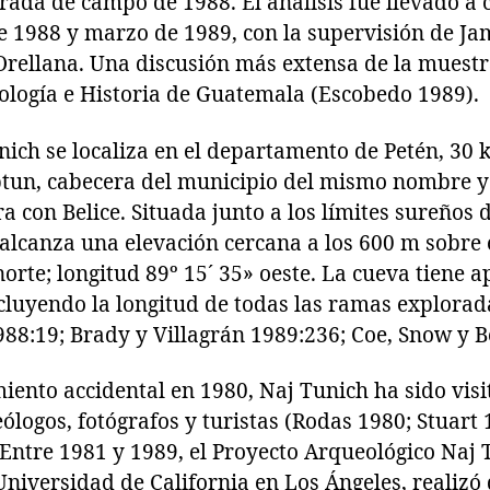
ada de campo de 1988. El análisis fue llevado a 
e 1988 y marzo de 1989, con la supervisión de Ja
rellana. Una discusión más extensa de la muestr
pología e Historia de Guatemala (Escobedo 1989).
ich se localiza en el departamento de Petén, 30 k
optun, cabecera del municipio del mismo nombre
ra con Belice. Situada junto a los límites sureños
lcanza una elevación cercana a los 600 m sobre e
 norte; longitud 89º 15´ 35» oeste. La cueva tien
cluyendo la longitud de todas las ramas explorada
8:19; Brady y Villagrán 1989:236; Coe, Snow y B
iento accidental en 1980, Naj Tunich ha sido vis
ólogos, fotógrafos y turistas (Rodas 1980; Stuart
Entre 1981 y 1989, el Proyecto Arqueológico Naj T
niversidad de California en Los Ángeles, realizó