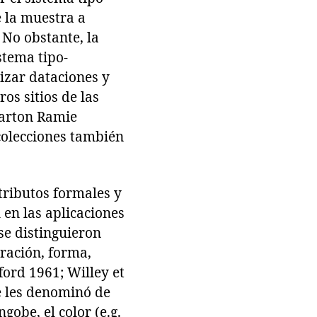
 la muestra a
 No obstante, la
stema tipo-
izar dataciones y
os sitios de las
Barton Ramie
 colecciones también
atributos formales y
 en las aplicaciones
 se distinguieron
oración, forma,
fford 1961; Willey et
e les denominó de
obe, el color (e.g.