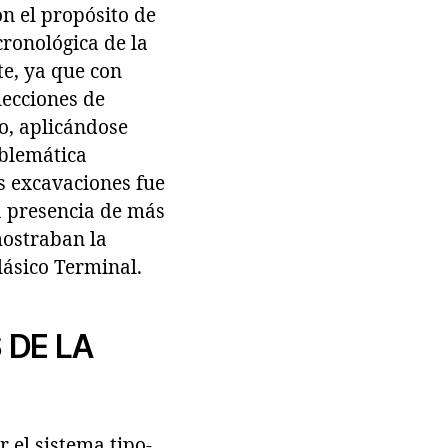
n el propósito de
cronológica de la
te, ya que con
lecciones de
do, aplicándose
oblemática
s excavaciones fue
la presencia de más
mostraban la
lásico Terminal.
 DE LA
r el sistema tipo-