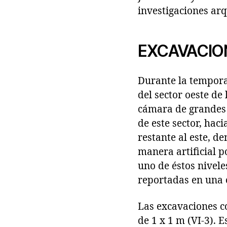
investigaciones arq
EXCAVACIO
Durante la tempora
del sector oeste de 
cámara de grandes 
de este sector, haci
restante al este, 
manera artificial p
uno de éstos nivel
reportadas en una 
Las excavaciones co
de 1 x 1 m (VI-3).