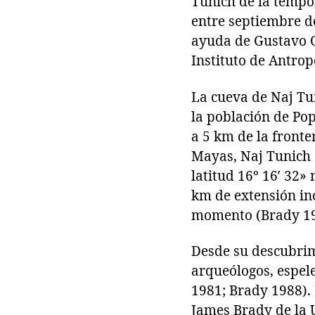
Tunich de la tempor
entre septiembre d
ayuda de Gustavo O
Instituto de Antro
La cueva de Naj Tun
la población de P
a 5 km de la fronte
Mayas, Naj Tunich a
latitud 16º 16′ 32»
km de extensión in
momento (Brady 198
Desde su descubrim
arqueólogos, espele
1981; Brady 1988). 
James Brady de la U