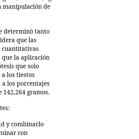
la manipulación de
se determinó tanto
sidera que las
 cuantitativas
 que la aplicación
tesis que solo
a los tiestos
 a los porcentajes
de 142,264 gramos.
tes:
dad y combinarlo
rminar con