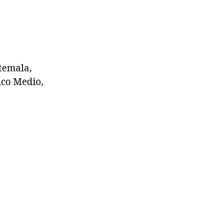
temala,
ico Medio,