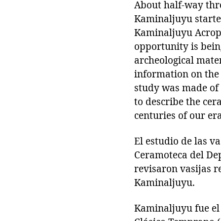
About half-way thr
Kaminaljuyu started
Kaminaljuyu Acropo
opportunity is bein
archeological mater
information on the 
study was made of 
to describe the cer
centuries of our era
El estudio de las v
Ceramoteca del De
revisaron vasijas r
Kaminaljuyu.
Kaminaljuyu fue el 