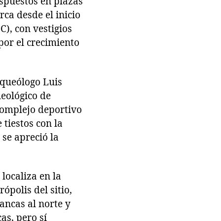
spuestos en plazas
ca desde el inicio
C), con vestigios
por el crecimiento
rqueólogo Luis
ueológico de
complejo deportivo
 tiestos con la
se apreció la
localiza en la
polis del sitio,
ncas al norte y
as, pero sí