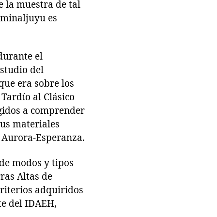
 la muestra de tal
Kaminaljuyu es
durante el
estudio del
–que era sobre los
 Tardío al Clásico
rigidos a comprender
sus materiales
y Aurora-Esperanza.
 de modos y tipos
ras Altas de
riterios adquiridos
te del IDAEH,