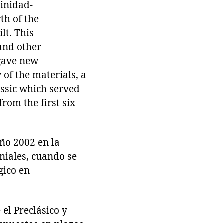
rinidad-
th of the
lt. This
 and other
 gave new
 of the materials, a
ssic which served
rom the first six
año 2002 en la
iales, cuando se
gico en
el Preclásico y