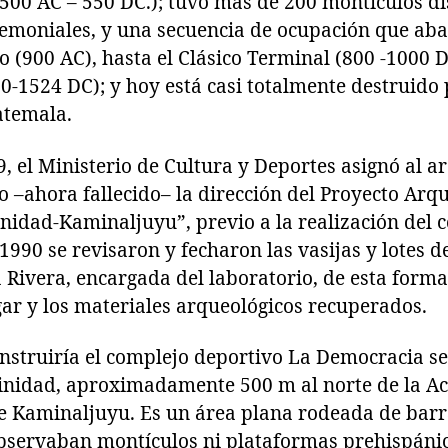
500 AC – 550 DC.); tuvo más de 200 montículos di
emoniales, y una secuencia de ocupación que abar
o (900 AC), hasta el Clásico Terminal (800 -1000 D
00-1524 DC); y hoy está casi totalmente destruido 
atemala.
 el Ministerio de Cultura y Deportes asignó al a
 –ahora fallecido– la dirección del Proyecto Arq
nidad-Kaminaljuyu”, previo a la realización del 
990 se revisaron y fecharon las vasijas y lotes de
Rivera, encargada del laboratorio, de esta forma 
gar y los materiales arqueológicos recuperados.
nstruiría el complejo deportivo La Democracia se 
inidad, aproximadamente 500 m al norte de la Acró
 Kaminaljuyu. Es un área plana rodeada de barra
observaban montículos ni plataformas prehispánic