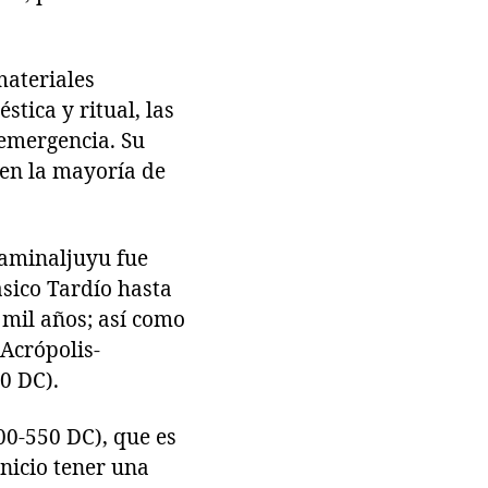
materiales
tica y ritual, las
 emergencia. Su
 en la mayoría de
Kaminaljuyu fue
ásico Tardío hasta
 mil años; así como
(Acrópolis-
0 DC).
00-550 DC), que es
inicio tener una