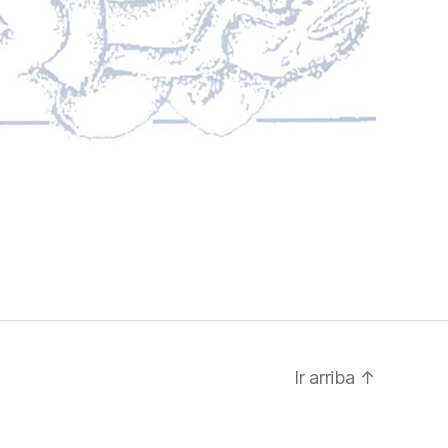
Ir arriba
↑