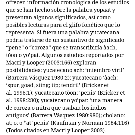
ofrecen información cronológica de los estudios
que se han hecho sobre la palabra yopaat y
presentan algunos significados, así como
posibles lecturas para el glifo fonético que lo
representa. Si fuera una palabra yucatecana
podría tratarse de un sustantivo de significado
“pene” o “coroza” que se transcribiría àach,
tòon o yo’pat. Algunos estudios reportados por
Macri y Looper (2003:166) exploran
posibilidades: yucatecano ach: ‘miembro viril’
(Barrera Vásquez 1980:2); yucatecano ‘àach:
‘spur, goad, sting; tip; tendril’ (Bricker et
al. 1998:1); yucatecano tòon: ‘penis’ (Bricker et
al. 1998:280); yucatecano yo’pat: ‘una manera
de coroza o mitra que usaban los indios
antiguos’ (Barrera Vásquez 1980:980); cholano:
at; o; o *at ‘penis’ (Kaufman y Norman 1984:116)
(Todos citados en Macri y Looper 2003).