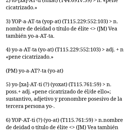
2) to-[xa]-AT-ti (toxat) (T44:691v:59) > n. «pene
cicatrizado.»
3) YOP-a-AT-ta (yop-at) (T115.229:552:103) > n.
nombre de deidad o título de élite <> (JM) Vea
también yo-a-AT-ta.
4) yo-a-AT-ta (yo-at) (T115.229:552:103) > adj. + n
«pene cicatrizado.»
(PM) yo-a-AT?-ta (yo-at)
5) yo-[xa]-AT-ti (?) (yoxat) (T115.761:59) > n.
poss.+ adj. «pene cicatrizado de él/de ello»;
sustantivo, adjetivo y pronombre posesivo de la
tercera persona yo-.
6) YOP-AT-ti (?) (yo-at) (T115.761:59) > n.nombre
de deidad o título de élite <> (JM) Vea también