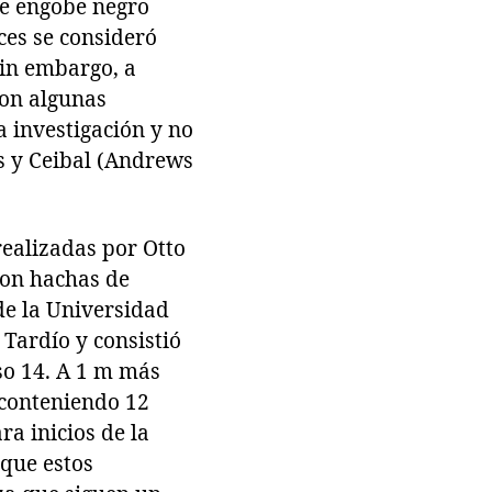
de engobe negro
ces se consideró
Sin embargo, a
con algunas
a investigación y no
as y Ceibal (Andrews
ealizadas por Otto
con hachas de
de la Universidad
Tardío y consistió
so 14. A 1 m más
 conteniendo 12
ra inicios de la
 que estos