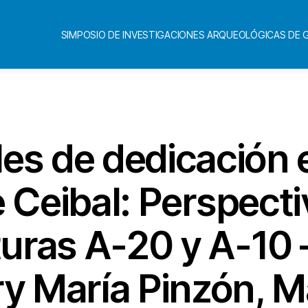
SIMPOSIO DE INVESTIGACIONES ARQUEOLÓGICAS DE
Categorías
les de dedicación e
e Ceibal: Perspect
turas A-20 y A-10 
ory María Pinzón, M