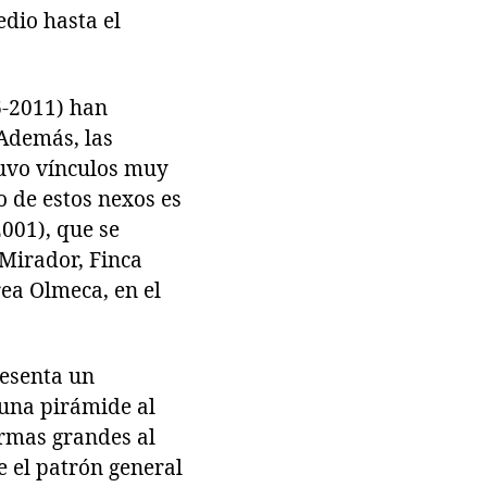
dio hasta el
6-2011) han
 Además, las
tuvo vínculos muy
o de estos nexos es
001), que se
Mirador, Finca
rea Olmeca, en el
resenta un
 una pirámide al
ormas grandes al
e el patrón general