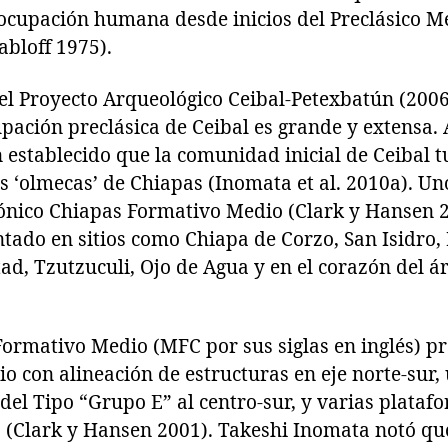
 ocupación humana desde inicios del Preclásico Me
abloff 1975).
el Proyecto Arqueológico Ceibal-Petexbatún (200
pación preclásica de Ceibal es grande y extensa.
n establecido que la comunidad inicial de Ceibal 
ios ‘olmecas’ de Chiapas (Inomata et al. 2010a). Un
tónico Chiapas Formativo Medio (Clark y Hansen 2
ado en sitios como Chiapa de Corzo, San Isidro, 
ad, Tzutzuculi, Ojo de Agua y en el corazón del á
Formativo Medio (MFC por sus siglas en inglés) p
 con alineación de estructuras en eje norte-sur,
del Tipo “Grupo E” al centro-sur, y varias plataf
io (Clark y Hansen 2001). Takeshi Inomata notó qu