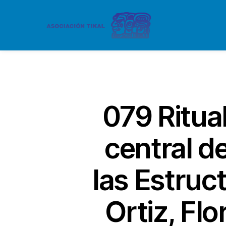
079 Ritua
central d
las Estruc
Ortiz, Fl