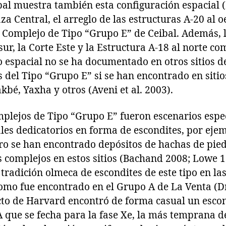
bal muestra también esta configuración espacial 
aza Central, el arreglo de las estructuras A-20 al o
el Complejo de Tipo “Grupo E” de Ceibal. Además, 
sur, la Corte Este y la Estructura A-18 al norte c
o espacial no se ha documentado en otros sitios 
s del Tipo “Grupo E” si se han encontrado en sit
kbé, Yaxha y otros (Aveni et al. 2003).
mplejos de Tipo “Grupo E” fueron escenarios espec
ales dedicatorios en forma de escondites, por eje
ro se han encontrado depósitos de hachas de pied
s complejos en estos sitios (Bachand 2008; Lowe 1
 tradición olmeca de escondites de este tipo en la
omo fue encontrado en el Grupo A de La Venta (Dr
cto de Harvard encontró de forma casual un escon
 que se fecha para la fase Xe, la más temprana del