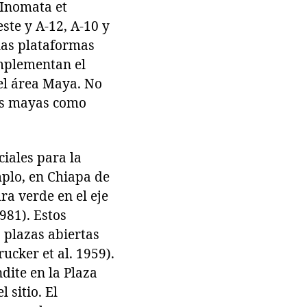
(Inomata et
este y A-12, A-10 y
las plataformas
omplementan el
del área Maya. No
ios mayas como
iales para la
mplo, en Chiapa de
ra verde en el eje
981). Estos
s plazas abiertas
ucker et al. 1959).
dite en la Plaza
 sitio. El