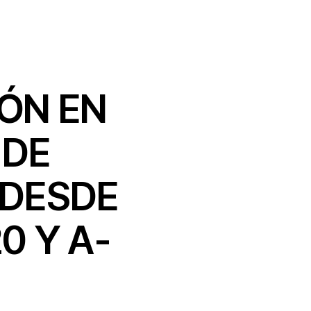
IÓN EN
 DE
 DESDE
0 Y A-