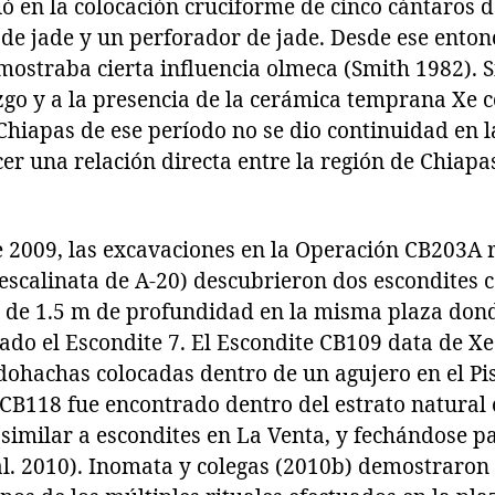
ió en la colocación cruciforme de cinco cántaros 
 de jade y un perforador de jade. Desde ese enton
mostraba cierta influencia olmeca (Smith 1982). 
zgo y a la presencia de la cerámica temprana Xe 
 Chiapas de ese período no se dio continuidad en l
cer una relación directa entre la región de Chiap
 2009, las excavaciones en la Operación CB203A r
 escalinata de A-20) descubrieron dos escondites 
 de 1.5 m de profundidad en la misma plaza don
do el Escondite 7. El Escondite CB109 data de Xe 
dohachas colocadas dentro de un agujero en el Pi
e CB118 fue encontrado dentro del estrato natural
similar a escondites en La Venta, y fechándose pa
al. 2010). Inomata y colegas (2010b) demostraron