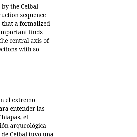
 by the Ceibal-
truction sequence
e that a formalized
Important finds
he central axis of
ections with so
en el extremo
para entender las
hiapas, el
ción arqueológica
o de Ceibal tuvo una