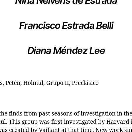
Nina Neivens de Estrada
Francisco Estrada Belli
Diana Méndez Lee
, Petén, Holmul, Grupo II, Preclásico
he finds from past seasons of investigation in th
ul. This group was first investigated by Harvard 
as created by Vaillant at that time. New work si