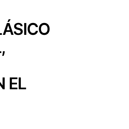
LÁSICO
,
N EL