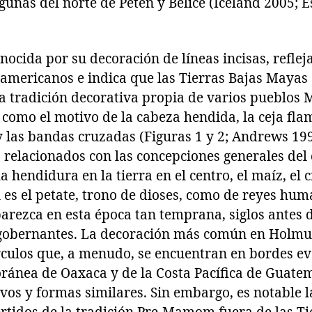
unas del norte de Petén y Belice (Iceland 2005; Es
nocida por su decoración de líneas incisas, refle
mericanos e indica que las Tierras Bajas Mayas
a tradición decorativa propia de varios pueblos
como el motivo de la cabeza hendida, la ceja flam
y las bandas cruzadas (Figuras 1 y 2; Andrews 1
s relacionados con las concepciones generales del
la hendidura en la tierra en el centro, el maíz, el ci
es el petate, trono de dioses, como de reyes hum
parezca en esta época tan temprana, siglos antes 
gobernantes. La decoración más común en Holmul
culos que, a menudo, se encuentran en bordes ev
ánea de Oaxaca y de la Costa Pacífica de Guatem
os y formas similares. Sin embargo, es notable l