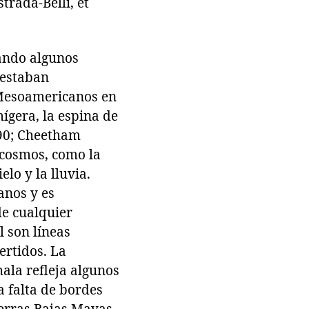
trada-Belli, et
jando algunos
 estaban
 Mesoamericanos en
ígera, la espina de
990; Cheetham
 cosmos, como la
elo y la lluvia.
anos y es
de cualquier
 son líneas
ertidos. La
ala refleja algunos
a falta de bordes