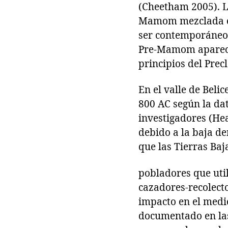
(Cheetham 2005). L
Mamom mezclada con
ser contemporáneos
Pre-Mamom aparece
principios del Prec
En el valle de Beli
800 AC según la dat
investigadores (Hea
debido a la baja d
que las Tierras Ba
pobladores que uti
cazadores-recolecto
impacto en el medio
documentado en las