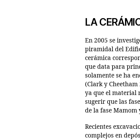
LA CERÁMI
En 2005 se investig
piramidal del Edifi
cerámica correspon
que data para prin
solamente se ha enc
(Clark y Cheetham 2
ya que el material 
sugerir que las fa
de la fase Mamom y
Recientes excavacio
complejos en depós