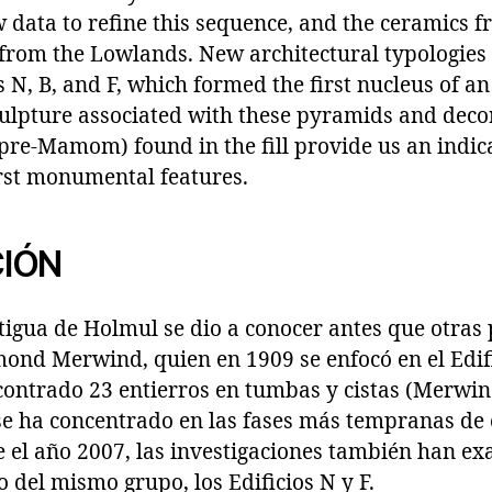
data to refine this sequence, and the ceramics f
 from the Lowlands. New architectural typologies
 N, B, and F, which formed the first nucleus of an
lpture associated with these pyramids and deco
pre-Mamom) found in the fill provide us an indica
irst monumental features.
IÓN
igua de Holmul se dio a conocer antes que otras 
nd Merwind, quien en 1909 se enfocó en el Edific
contrado 23 entierros en tumbas y cistas (Merwin 
 se ha concentrado en las fases más tempranas de
e el año 2007, las investigaciones también han e
o del mismo grupo, los Edificios N y F.