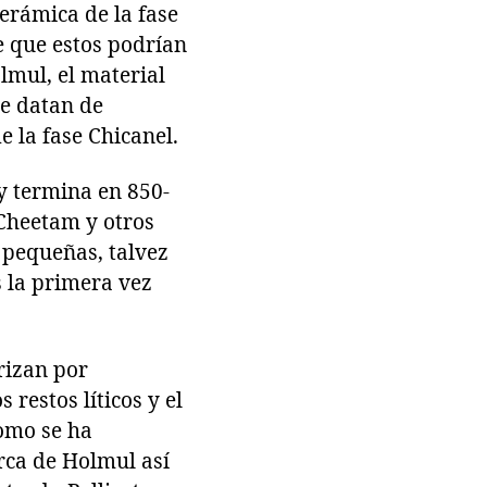
rámica de la fase
 que estos podrían
lmul, el material
e datan de
e la fase Chicanel.
 y termina en 850-
 Cheetam y otros
 pequeñas, talvez
 la primera vez
rizan por
restos líticos y el
como se ha
rca de Holmul así