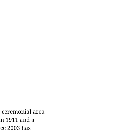
e ceremonial area
in 1911 and a
nce 2003 has