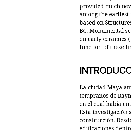
provided much new 
among the earliest
based on Structures
BC. Monumental scu
on early ceramics (
function of these f
INTRODUCC
La ciudad Maya ant
tempranos de Raymo
en el cual había en
Esta investigación
construcción. Desd
edificaciones dentr