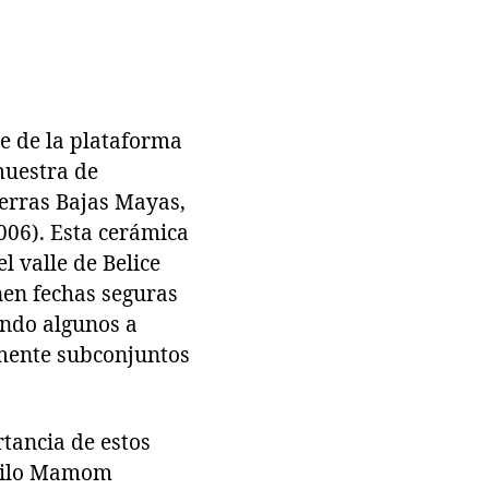
te de la plataforma
muestra de
erras Bajas Mayas,
006). Esta cerámica
l valle de Belice
nen fechas seguras
ando algunos a
amente subconjuntos
rtancia de estos
estilo Mamom