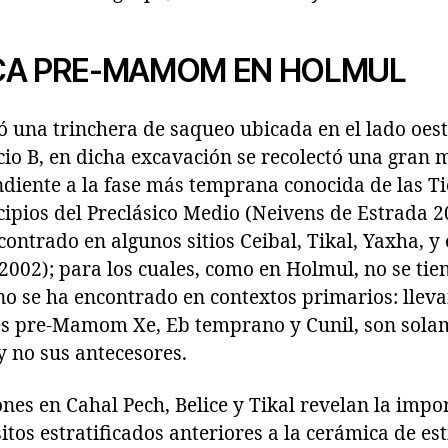
CA PRE-MAMOM EN HOLMUL
ó una trinchera de saqueo ubicada en el lado oes
cio B, en dicha excavación se recolectó una gran 
diente a la fase más temprana conocida de las Ti
cipios del Preclásico Medio (Neivens de Estrada 2
ontrado en algunos sitios Ceibal, Tikal, Yaxha, y e
002); para los cuales, como en Holmul, no se tie
no se ha encontrado en contextos primarios: llev
ses pre-Mamom Xe, Eb temprano y Cunil, son sol
 no sus antecesores.
nes en Cahal Pech, Belice y Tikal revelan la impo
itos estratificados anteriores a la cerámica de 