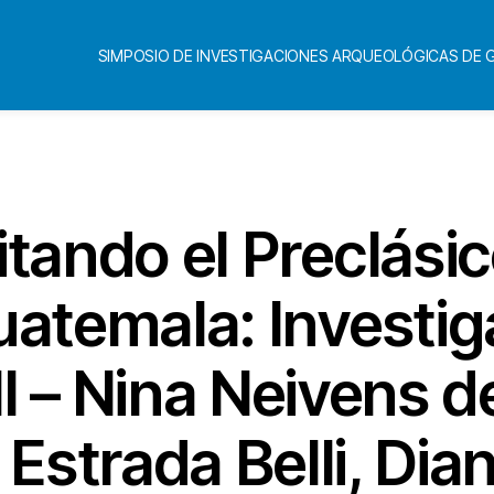
SIMPOSIO DE INVESTIGACIONES ARQUEOLÓGICAS DE
Categorías
itando el Preclási
uatemala: Investig
II – Nina Neivens d
 Estrada Belli, Di