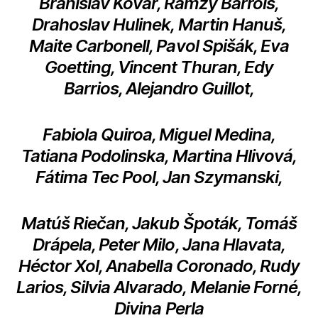
Branislav Kovár, Ramzy Barrois,
Drahoslav Hulinek, Martin Hanuš,
Maite Carbonell, Pavol Spišák, Eva
Goetting, Vincent Thuran, Edy
Barrios, Alejandro Guillot,
Fabiola Quiroa, Miguel Medina,
Tatiana Podolinska, Martina Hlivová,
Fátima Tec Pool, Jan Szymanski,
Matúš Riečan, Jakub Špoták, Tomáš
Drápela, Peter Milo, Jana Hlavata,
Héctor Xol, Anabella Coronado, Rudy
Larios, Silvia Alvarado, Melanie Forné,
Divina Perla