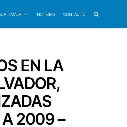
 GUATEMALA
NOTICIAS
CONTACTO
OS EN LA
LVADOR,
IZADAS
A 2009 –