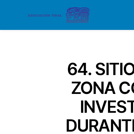
64. SIT
ZONA C
INVES
DURANTE