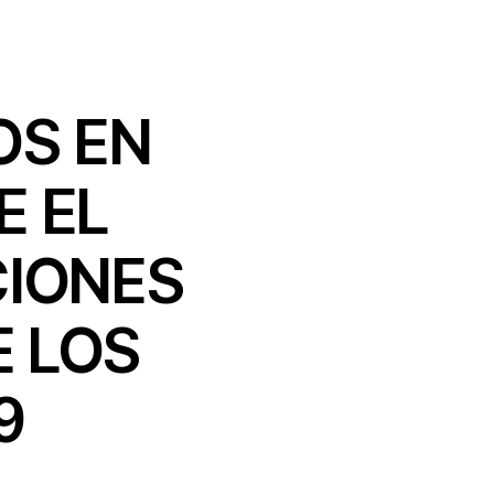
OS EN
E EL
CIONES
 LOS
9